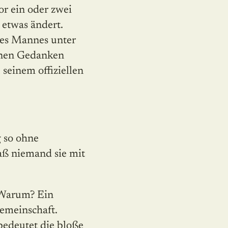
or ein oder zwei
 etwas ändert.
ses Mannes unter
einen Gedanken
seinem offiziellen
g so ohne
aß niemand sie mit
. Warum? Ein
Gemeinschaft.
 bedeutet die bloße