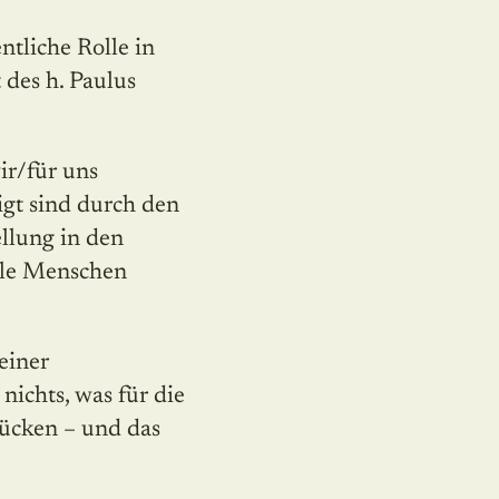
tliche Rolle in
des h. Paulus
ir/für uns
tigt sind durch den
llung in den
alle Menschen
seiner
nichts, was für die
rücken – und das