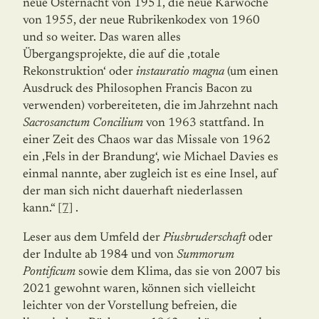
neue Osternacht von 1951, die neue Karwoche
von 1955, der neue Rubrikenkodex von 1960
und so weiter. Das waren alles
Übergangsprojekte, die auf die ‚totale
Rekonstruktion‘ oder
instauratio magna
(um einen
Ausdruck des Philosophen Francis Bacon zu
verwenden) vorbereiteten, die im Jahrzehnt nach
Sacrosanctum Concilium
von 1963 stattfand. In
einer Zeit des Chaos war das Missale von 1962
ein ‚Fels in der Brandung‘, wie Michael Davies es
einmal nannte, aber zugleich ist es eine Insel, auf
der man sich nicht dauerhaft niederlassen
kann.“
[7]
.
Leser aus dem Umfeld der
Piusbruderschaft
oder
der Indulte ab 1984 und von
Summorum
Pontificum
sowie dem Klima, das sie von 2007 bis
2021 gewohnt waren, können sich vielleicht
leichter von der Vorstellung befreien, die