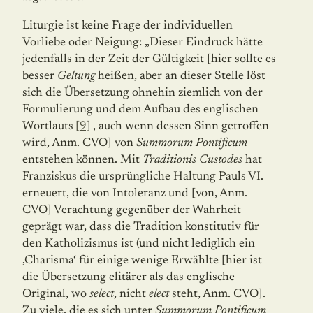
Liturgie ist keine Frage der individuellen
Vorliebe oder Neigung: „Dieser Eindruck hätte
jedenfalls in der Zeit der Gültigkeit [hier sollte es
besser
Geltung
heißen, aber an dieser Stelle löst
sich die Übersetzung ohnehin ziemlich von der
Formulierung und dem Aufbau des englischen
Wortlauts
[9]
, auch wenn dessen Sinn getroffen
wird, Anm. CVO] von
Summorum Pontificum
entstehen können. Mit
Traditionis Custodes
hat
Franziskus die ursprüngliche Haltung Pauls VI.
erneuert, die von Intoleranz und [von, Anm.
CVO] Verachtung gegenüber der Wahrheit
geprägt war, dass die Tradition konstitutiv für
den Katholizismus ist (und nicht lediglich ein
‚Charisma‘ für einige wenige Erwählte [hier ist
die Übersetzung elitärer als das englische
Original, wo
select
, nicht
elect
steht, Anm. CVO].
Zu viele, die es sich unter
Summorum Pontificum