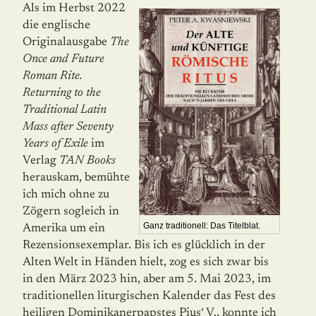
Als im Herbst 2022
die englische
Originalausgabe
The
Once and Future
Roman Rite.
Returning to the
Traditional Latin
Mass after Seventy
Years of Exile
im
Verlag
TAN Books
herauskam, bemühte
ich mich ohne zu
Zögern sogleich in
Ganz traditionell: Das Titelblat.
Amerika um ein
Rezensionsexemplar. Bis ich es glücklich in der
Alten Welt in Händen hielt, zog es sich zwar bis
in den März 2023 hin, aber am 5. Mai 2023, im
traditionellen liturgischen Kalender das Fest des
heiligen Dominikaner­papstes Pius‘ V., konnte ich