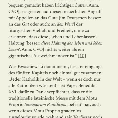
bequem gemacht haben [richtiger:
hatten
, Anm.
CVO], reagierten auf diesen neuerlichen Angriff
mit Appellen an das Gute [im Deutschen besser:
an das
Gut
oder auch: an
den
Wert
] der
liturgischen Vielfalt und Freiheit, ohne zu
erkennen, dass diese ‚Leben und Lebenlassen‘-
Haltung [besser:
diese Haltung des ‚leben und leben
lassen‘
, Anm. CVO] nichts weiter als ein
gigantisches Ausweichmanöver ist.“
[10]
Was Kwasniewski damit meint, fasst er eingangs
des fünften Kapitels noch einmal gut zusammen:
„Jeder Katholik in der Welt – wenn es doch nur
alle Katholiken wüssten! – ist Papst Benedikt
XVI. dafür zu Dank verpflichtet, dass er die
traditionelle lateinische Messe mit dem Motu
Proprio
Summorum Pontificum
‚befreit‘ hat, auch
wenn dieses Motu Proprio gnadenlos
ausgelöscht wurde, während sein Verfasser noch