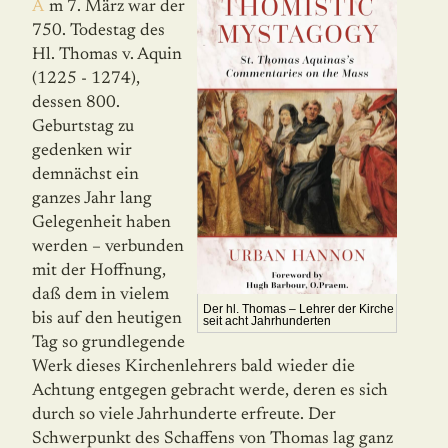
Am 7. März war der
750. Todestag des
Hl. Thomas v. Aquin
(1225 - 1274),
dessen 800.
Geburtstag zu
gedenken wir
demnächst ein
ganzes Jahr lang
Gelegenheit haben
werden – verbunden
mit der Hoffnung,
daß dem in vielem
Der hl. Thomas – Lehrer der Kirche
bis auf den heutigen
seit acht Jahrhunderten
Tag so grundlegende
Werk dieses Kirchenlehrers bald wieder die
Achtung entgegen gebracht werde, deren es sich
durch so viele Jahrhunderte erfreute. Der
Schwerpunkt des Schaffens von Thomas lag ganz