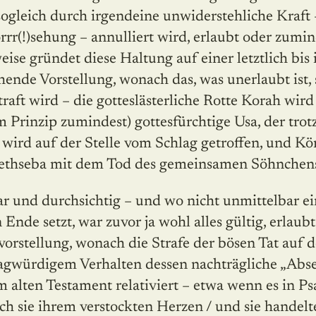
 sogleich durch irgendeine unwiderstehliche Kraft
rrr(!)sehung – annulliert wird, erlaubt oder zumi
ise gründet diese Haltung auf einer letztlich bis 
nde Vorstellung, wonach das, was unerlaubt ist, 
aft wird – die gotteslästerliche Rotte Korah wird
m Prinzip zumindest) gottesfürchtige Usa, der trot
wird auf der Stelle vom Schlag getroffen, und Kö
ethseba mit dem Tod des gemeinsamen Söhnchen
lar und durchsichtig – und wo nicht unmittelbar ei
Ende setzt, war zuvor ja wohl alles gültig, erlaubt
vorstellung, wonach die Strafe der bösen Tat auf
agwürdigem Verhalten dessen nachträgliche „Abs
im alten Testament relativiert – etwa wenn es in P
ich sie ihrem verstockten Herzen / und sie handel