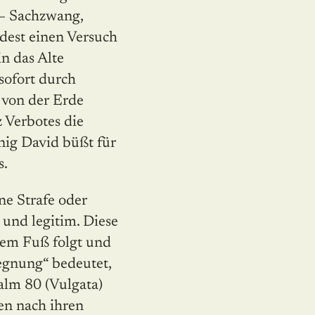
 – Sachzwang,
ndest einen Versuch
in das Alte
sofort durch
 von der Erde
z Verbotes die
nig David büßt für
s.
ne Strafe oder
 und legitim. Diese
 dem Fuß folgt und
egnung“ bedeutet,
salm 80 (Vulgata)
ten nach ihren