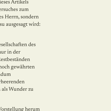
eses Artikels
Versuches zum
es Herrn, sondern
su ausgesagt wird:
esellschaften des
ur in der
Restbeständen
 noch gewährten
undum
erheerenden
 als Wunder zu
 Vorstellung herum