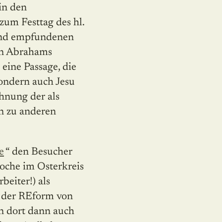
in den
zum Festtag des hl.
rend empfundenen
hn Abrahams
 eine Passage, die
sondern auch Jesu
hnung der als
n zu anderen
e
“ den Besucher
oche im Osterkreis
beiter!) als
t der REform von
an dort dann auch