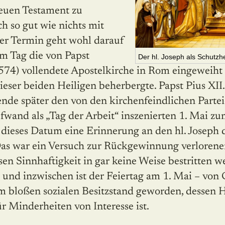
euen Testament zu
ch so gut wie nichts mit
Der Termin geht wohl darauf
em Tag die von Papst
Der hl. Joseph als Schutzhe
 574) vollendete Apostelkirche in Rom eingeweiht
ieser beiden Heiligen beherbergte. Papst Pius XII
ende später den von den kirchenfeindlichen Parte
fwand als „Tag der Arbeit“ inszenierten 1. Mai z
ieses Datum eine Erinnerung an den hl. Joseph 
Das war ein Versuch zur Rückgewinnung verlorener 
en Sinnhaftigkeit in gar keine Weise bestritten we
, und inzwischen ist der Feiertag am 1. Mai – von 
m bloßen sozialen Besitzstand geworden, dessen 
 Minderheiten von Interesse ist.