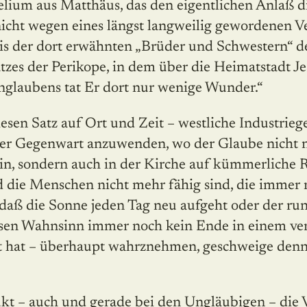
lium aus Matthäus, das den eigentlichen Anlaß di
 nicht wegen eines längst langweilig gewordenen 
is der dort erwähnten „Brüder und Schwestern“ d
tzes der Perikope, in dem über die Heimatstadt Je
glaubens tat Er dort nur wenige Wunder.“
iesen Satz auf Ort und Zeit – westliche Industrieg
der Gegenwart anzuwenden, wo der Glaube nicht n
ein, sondern auch in der Kirche auf kümmerliche 
 die Menschen nicht mehr fähig sind, die immer
daß die Sonne jeden Tag neu aufgeht oder der r
osen Wahnsinn immer noch kein Ende in einem v
t hat – überhaupt wahrznehmen, geschweige denn
ukt – auch und gerade bei den Ungläubigen – die