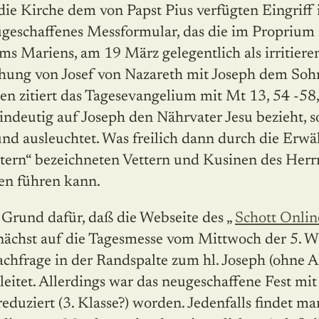
ie Kirche dem von Papst Pius verfügten Eingriff 
ugeschaffenes Messformular, das die im Proprium 
ams Mariens, am 19 März gelegentlich als irritie
chung von Josef von Nazareth mit Joseph dem So
sen zitiert das Tagesevangelium mit Mt 13, 54 -58,
eindeutig auf Joseph den Nährvater Jesu bezieht, 
und ausleuchtet. Was freilich dann durch die Erwä
ern“ bezeichneten Vettern und Kusinen des Herr
en führen kann.
r Grund dafür, daß die Webseite des „
Schott Onlin
nächst auf die Tagesmesse vom Mittwoch der 5. W
achfrage in der Randspalte zum hl. Joseph (ohne Ar
leitet. Allerdings war das neugeschaffene Fest mi
reduziert (3. Klasse?) worden. Jedenfalls findet m