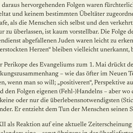
e daraus hervorgehenden Folgen waren fürchterlic
eltat und keinem bestimmten Übeltäter zugeordn
fe, als die Menschen sich selbst und den verkehr
r zu überlassen, ist kaum vorstellbar. Die Folge de
ndienst abgefallenen Juden waren leicht zu erken
rstockten Herzen“ bleiben vielleicht unerkannt, bis
er Perikope des Evangeliums zum 1. Mai drückt d
kungszusammenhang – wie das öfter im Neuen Te
en, wenn man so will; „positiveren“, Perspektive au
d den Folgen eigenen (Fehl-)Handelns – aber wo d
 keine oder nur die überlebensnotwendigsten (Sti
der. Er entzieht dem Tun der Menschen seinen S
 XII als Reaktion auf eine aktuelle Zeiterschein