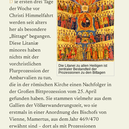
Die ersten drei Tage
der Woche vor
Christi Himmelfahrt
werden seit alters
her als besondere
„Bittage“ began­gen.
Diese Litaniæ
minores haben
nichts mit der
vorchrist­lichen
Die Litanei zu allen Heiligen ist
zentraler Bestandteil der
Flurprozession der
Prozessionen zu den Bittagen
Ambarvalien zu tun,
die in der römischen Kirche einen Nachfolger in
der Großen Bitt­prozession vom 25. April
gefunden haben. Sie stammen vielmehr aus dem
Gallien der Völkerwanderungszeit, wo sie
erstmals in einer Anordnung des Bischofs von
Vienne, Mamertus, aus dem Jahr 469/470
erwähnt sind – dort als mit Prozessionen