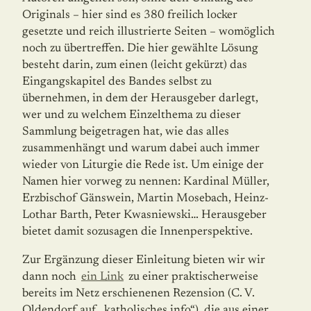
Originals – hier sind es 380 freilich locker
gesetzte und reich illustrierte Seiten – womöglich
noch zu übertreffen. Die hier gewählte Lösung
besteht darin, zum einen (leicht gekürzt) das
Eingangskapitel des Bandes selbst zu
übernehmen, in dem der Herausgeber darlegt,
wer und zu welchem Einzelthema zu dieser
Sammlung beigetragen hat, wie das alles
zusammenhängt und warum dabei auch immer
wieder von Liturgie die Rede ist. Um einige der
Namen hier vorweg zu nennen: Kardinal Müller,
Erzbischof Gänswein, Martin Mosebach, Heinz-
Lothar Barth, Peter Kwasniewski… Herausgeber
bietet damit sozusagen die Innenperspektive.
Zur Ergänzung dieser Einleitung bieten wir wir
dann noch
ein Link
zu einer praktischer­weise
bereits im Netz erschienenen Rezension (C. V.
Oldendorf auf „katholisches.info“), die aus einer