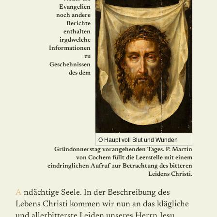
Evangelien
noch andere
Berichte
enthalten
irgdwelche
Informationen
zu
Geschehnissen
des dem
O Haupt voll Blut und Wunden
Gründonnerstag vorangehenden Tages. P. Martin
von Cochem füllt die Leerstelle mit einem
eindringlichen Aufruf zur Betrachtung des bitteren
Leidens Christi.
Andächtige Seele. In der Beschreibung des
Lebens Christi kommen wir nun an das klägliche
und aller­bitterste Leiden unseres Herrn Jesu