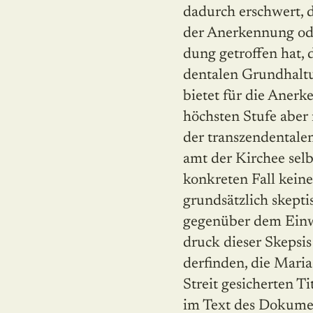
dadurch erschwert, 
der Anerkennung od
dung getroffen hat, 
dentalen Grundhaltu
bietet für die Anerk
höchsten Stufe aber
der transzendentalen
amt der Kirchee selb
konkreten Fall kein
grundsätzlich skept
gegenüber dem Einwi
druck dieser Skepsis
der­finden, die Mari
Streit gesicherten T
im Text des Dokumen