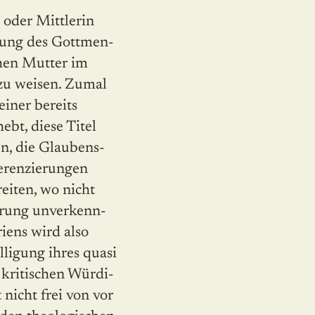
 oder Mittlerin
lung des Gott­men­
chen Mutter im
 zu weisen. Zumal
einer bereits
ebt, diese Titel
n, die Glaubens­
ferenzierungen
eiten, wo nicht
hrung unver­kenn­
iens wird also
lligung ihres quasi
 kritischen Würdi­
 nicht frei von vor