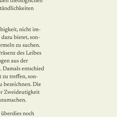
 den theologischen
ständlichkeiten
bigkeit, nicht im­
 dazu bietet, son­
ormeln zu suchen.
Präsenz des Leibes
ogen aus der
. Damals entschied
 zu treffen, son­
zu bezeichnen. Die
r Zweideutigkeit
uszumachen.
 überdies noch