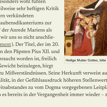
esonders wohl fühlen
ilweise sehr heftigen Kritik
rn ver­kün­deten
aubensdika­ste­riums zur
der Anrede Mari­ens als
wir uns so nicht anschlie­
ment
). Der Titel, der im 20.
n den Päpsten Pius XII. und
raucht worden ist, freilich
Heilige Mutter Gottes, bitte 
ewicht beizulegen, birgt
 zu Mißverständnissen. Seine Herkunft verweist au
alität, in der Gefühlsausdruck höheren Stellenwert 
eitsabstandes zu vom Dogma vorgegebenen Leitpl
es bereits in der Vergangenheit immer wieder – 