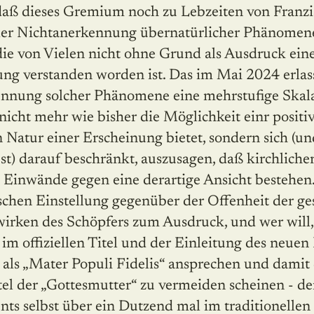
daß dieses Gremium noch zu Lebzeiten von Franzis
er Nichtanerkennung übernatürlicher Phänomene
die von Vielen nicht ohne Grund als Ausdruck eine
ng verstanden worden ist. Das im Mai 2024 erla
ennung solcher Phänomene eine mehrstufige Skala 
 nicht mehr wie bisher die Möglichkeit einr posi
 Natur einer Erscheinung bietet, sondern sich (u
st) darauf beschränkt, auszusagen, daß kirchlicher
e Einwände gegen eine derartige Ansicht bestehe
ischen Einstellung gegenüber der Offenheit der g
rken des Schöpfers zum Ausdruck, und wer will,
 im offiziellen Titel und der Einleitung des neu
a als „Mater Populi Fidelis“ ansprechen und dami
itel der „Gottesmutter“ zu vermeiden scheinen - de
ts selbst über ein Dutzend mal im traditionelle