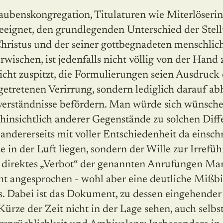
ubenskongregation, Titulaturen wie Miterlöserin
geeignet, den grundlegenden Unterschied der Stel
hristus und der seiner gottbegnadeten menschli
wischen, ist jedenfalls nicht völlig von der Hand
icht zuspitzt, die Formulierungen seien Ausdruck 
etretenen Verirrung, sondern lediglich darauf abh
erständnisse befördern. Man würde sich wünsche
hinsichtlich anderer Gegenstände zu solchen Dif
andererseits mit voller Entschiedenheit da einschr
 in der Luft liegen, sondern der Wille zur Irrefü
in direktes „Verbot“ der genannten Anrufungen Mar
ht angesprochen - wohl aber eine deutliche Mißbi
s. Dabei ist das Dokument, zu dessen eingehender
ürze der Zeit nicht in der Lage sehen, auch selbst