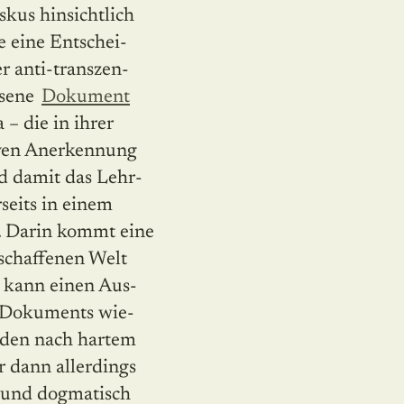
kus hinsichtlich
 eine Entschei­
r anti-transzen­
ssene
Dokument
– die in ihrer
tiven Anerkennung
nd damit das Lehr­
seits in einem
n. Darin kommt eine
eschaffenen Welt
 kann einen Aus­
en Dokuments wie­
t den nach hartem
r dann allerdings
n und dogmatisch