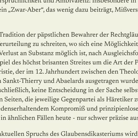
rsprüchlichkeit und Ambivalenz: Insbesondere in
ein „Zwar-Aber“, das wenig dazu beiträgt, Mißver
 Tradition der päpstlichen Bewahrer der Rechtgläu
erurteilung zu schreiten, wo sich eine Möglichkeit
Verlust an Substanz möglich ist, nach Ausgleichsf
piel des höchst brisanten Streites um die Art der 
ristie, der im 12. Jahrhundert zwischen den Theol
 Sankt-Thierry und Abaelards ausgetragen wurde
schließlich, keine Entscheidung in der Sache selbst
n Seiten, die jeweilige Gegenpartei als Häretiker 
iedenserhaltendem Kompromiß und prinzipienlose
 in ähnlichen Fällen heute - nur schwer präzise a
ktuellen Spruchs des Glaubensdikasteriums wird