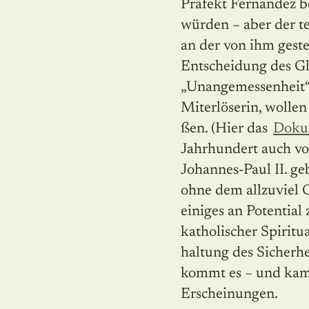
Präfekt Fernandez b
würden – aber der te
an der von ihm geste
Entscheidung des Gl
„Unangemessenheit“ 
Miterlöserin, wollen 
ßen. (Hier das
Doku
Jahrhundert auch vo
Johannes-Paul II. geb
ohne dem allzuviel G
einiges an Potential
katholischer Spiritu
haltung des Sicherh
kommt es – und kam 
Erscheinungen.