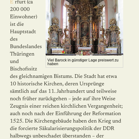
Erfurt (ca
200 000
Einwohner)
ist die
Hauptstadt
des
Bundeslandes
Thüringen
Viel Barock in günstiger Lage preiswert zu
und
haben
Bischofssitz
des gleichnamigen Bistums. Die Stadt hat etwa
10 historische Kir­chen, deren Ursprünge
sämtlich auf das 11. Jahr­hun­dert und teilweise
noch früher zurückgehen – jede auf ihre Weise
Zeugnis einer reichen kirch­­lichen Vergangenheit;
auch noch nach der Ein­füh­rung der Reformation
1525. Die Kir­chen­ge­bäude haben den Krieg und
die forcierte Säku­larisierungspolitik der DDR
halbwegs unbeschadet überstanden – der