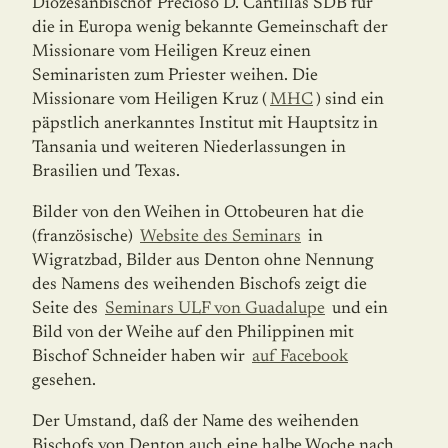
Diözesanbischof Precioso D. Cantillas SDB für
die in Europa wenig bekannte Gemeinschaft der
Missionare vom Heiligen Kreuz einen
Seminaristen zum Priester weihen. Die
Missionare vom Heiligen Kruz (
MHC
) sind ein
päpstlich aner­kanntes Institut mit Hauptsitz in
Tansania und weiteren Niederlassungen in
Brasilien und Texas.
Bilder von den Weihen in Ottobeuren hat die
(französische)
Website des Seminars
in
Wigratzbad, Bilder aus Denton ohne Nennung
des Namens des weihenden Bischofs zeigt die
Seite des
Seminars ULF von Guadalupe
und ein
Bild von der Weihe auf den Philippinen mit
Bischof Schneider haben wir
auf Facebook
gesehen.
Der Umstand, daß der Name des weihenden
Bischofs von Denton auch eine halbe Woche nach