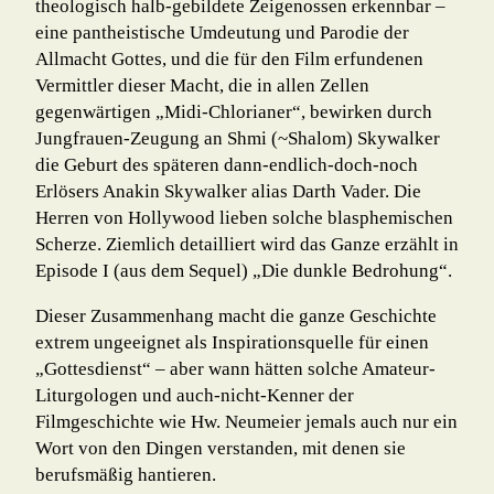
theologisch halb-gebildete Zeigenossen erkennbar –
eine pantheistische Umdeutung und Parodie der
Allmacht Gottes, und die für den Film erfundenen
Vermittler dieser Macht, die in allen Zellen
gegenwärtigen „Midi-Chlorianer“, bewirken durch
Jungfrauen-Zeugung an Shmi (~Shalom) Sky­walker
die Geburt des späteren dann-endlich-doch-noch
Erlösers Anakin Skywalker alias Darth Vader. Die
Herren von Hollywood lieben solche blasphemischen
Scherze. Ziemlich detailliert wird das Ganze erzählt in
Episode I (aus dem Sequel) „Die dunkle Bedrohung“.
Dieser Zusammenhang macht die ganze Geschichte
extrem ungeeignet als Inspi­ra­tions­quelle für einen
„Gottesdienst“ – aber wann hätten solche Amateur-
Liturgo­logen und auch-nicht-Kenner der
Filmgeschichte wie Hw. Neumeier jemals auch nur ein
Wort von den Dingen verstanden, mit denen sie
berufsmäßig hantieren.