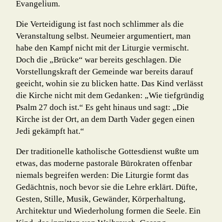
Evangelium.
Die Verteidigung ist fast noch schlimmer als die
Veranstaltung selbst. Neumeier argu­men­tiert, man
habe den Kampf nicht mit der Liturgie vermischt.
Doch die „Brücke“ war bereits geschlagen. Die
Vorstellungskraft der Gemeinde war bereits darauf
geeicht, wohin sie zu blicken hatte. Das Kind verlässt
die Kirche nicht mit dem Gedanken: „Wie tief­grün­dig
Psalm 27 doch ist.“ Es geht hinaus und sagt: „Die
Kirche ist der Ort, an dem Darth Vader gegen einen
Jedi gekämpft hat.“
Der traditionelle katholische Gottesdienst wußte um
etwas, das moderne pasto­rale Büro­kraten offenbar
niemals begreifen werden: Die Liturgie formt das
Gedächtnis, noch be­vor sie die Lehre erklärt. Düfte,
Gesten, Stille, Musik, Gewänder, Körperhaltung,
Archi­tek­tur und Wiederholung formen die Seele. Ein