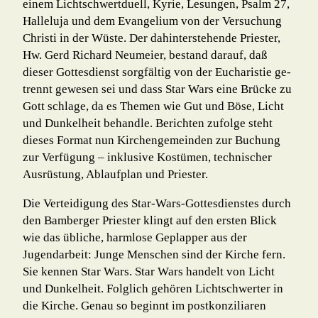
einem Lichtschwertduell, Kyrie, Lesungen, Psalm 27,
Halleluja und dem Evangelium von der Versuchung
Christi in der Wüste. Der dahinterstehende Priester,
Hw. Gerd Richard Neumeier, bestand darauf, daß
dieser Gottesdienst sorgfältig von der Eucharistie ge­
trennt gewesen sei und dass Star Wars eine Brücke zu
Gott schlage, da es Themen wie Gut und Böse, Licht
und Dunkelheit behandle. Berichten zufolge steht
dieses Format nun Kirchengemeinden zur Buchung
zur Verfügung – inklusive Kostümen, technischer
Ausrüstung, Ablaufplan und Priester.
Die Verteidigung des Star-Wars-Gottesdienstes durch
den Bamberger Priester klingt auf den ersten Blick
wie das übliche, harmlose Geplapper aus der
Jugendarbeit: Junge Men­schen sind der Kirche fern.
Sie kennen Star Wars. Star Wars handelt von Licht
und Dun­kelheit. Folglich gehören Lichtschwerter in
die Kirche. Genau so beginnt im postkon­zi­li­aren