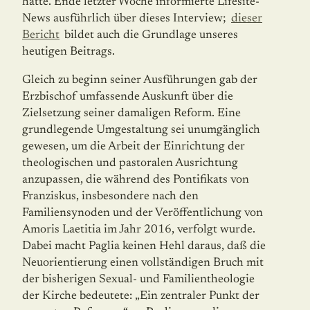
hatte. Ende letzter Woche in­formierte Lifesite-
News ausführlich über dieses Interview;
dieser
Bericht
bildet auch die Grundlage unseres
heutigen Beitrags.
Gleich zu beginn seiner Ausführungen gab der
Erzbischof umfassende Auskunft über die
Zielsetzung seiner damaligen Reform. Eine
grundlegende Umgestaltung sei unumgäng­lich
gewesen, um die Arbeit der Einrichtung der
theologischen und pastoralen Ausrich­tung
anzupassen, die während des Pontifikats von
Franziskus, insbesondere nach den
Familiensynoden und der Veröffentlichung von
Amoris Laetitia im Jahr 2016, verfolgt wurde.
Dabei macht Paglia keinen Hehl daraus, daß die
Neuorientierung einen vollstän­digen Bruch mit
der bisherigen Sexual- und Familientheologie
der Kirche bedeutete: „Ein zentraler Punkt der