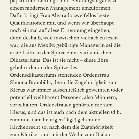
päpstlichen Leitungs- und Beratungsorgane, zu
einem modernen Management umzuformen.
Dafür bringt Frau Alvarado zweifellos beste
Qualifikationen mit, und wenn wir überhaupt
noch einmal auf diese Ernennung einge­hen,
dann deshalb, weil inzwischen vielfach zu lesen
war, die aus Mexiko gebürtige Ma­na­ge­rin sei die
erste Laiin an der Spitze eines vatikanischen
Dikasteriums. Das ist sie nicht – diese Ehre
gebührt der an der Spitze des
Ordensdikasteriums stehenden Ordens­frau
Simona Brambilla, denn die Zugehörigkeit zum
Klerus war immer ausschließlich geweihten (oder
potentiell weihbaren) Personen, also Männern,
vorbehalten. Ordens­frau­en gehörten nie zum
Klerus, und das ist auch nach dem aktuellen (d.h.
zumindest am heutigen Tage) geltenden
Kirchenrecht so, nach dem die Zugehörigkeit
zum Kleriker­tand mit der Weihe zum Diakon