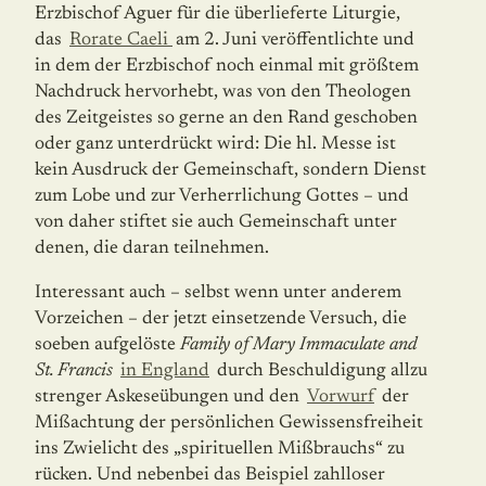
Erzbischof Aguer für die überlieferte Liturgie,
das
Rorate Caeli
am 2. Juni veröf­fentlichte und
in dem der Erzbischof noch einmal mit größtem
Nachdruck hervorhebt, was von den Theologen
des Zeitgeistes so gerne an den Rand geschoben
oder ganz un­ter­drückt wird: Die hl. Messe ist
kein Ausdruck der Gemeinschaft, sondern Dienst
zum Lobe und zur Verherrlichung Gottes – und
von daher stiftet sie auch Gemeinschaft unter
denen, die daran teilnehmen.
Interessant auch – selbst wenn unter anderem
Vorzeichen – der jetzt einsetzende Ver­such, die
soeben aufgelöste
Family of Mary Immaculate and
St. Francis
in England
durch Beschuldigung allzu
strenger Askeseübungen und den
Vorwurf
der
Mißachtung der persönlichen Gewissensfreiheit
ins Zwielicht des „spirituellen Mißbrauchs“ zu
rücken. Und nebenbei das Beispiel zahlloser