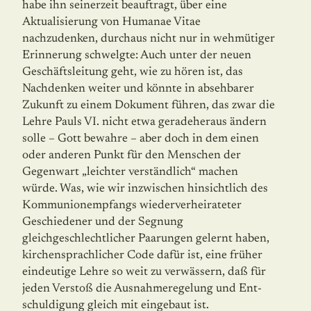
habe ihn seinerzeit beauftragt, über eine
Aktualisierung von Humanae Vitae
nachzudenken, durchaus nicht nur in weh­mütiger
Erinnerung schwelgte: Auch unter der neuen
Geschäftsleitung geht, wie zu hö­ren ist, das
Nachdenken weiter und könnte in absehbarer
Zukunft zu einem Dokument führen, das zwar die
Lehre Pauls VI. nicht etwa geradeheraus ändern
solle – Gott bewah­re – aber doch in dem einen
oder anderen Punkt für den Menschen der
Gegenwart „leichter verständlich“ machen
würde. Was, wie wir inzwischen hinsichtlich des
Kommu­nion­empfangs wiederverheirateter
Geschiedener und der Segnung
gleichgeschlechtlicher Paarungen gelernt haben,
kirchensprachlicher Code dafür ist, eine früher
eindeutige Lehre so weit zu verwässern, daß für
jeden Verstoß die Ausnahmeregelung und Ent­
schul­digung gleich mit eingebaut ist.