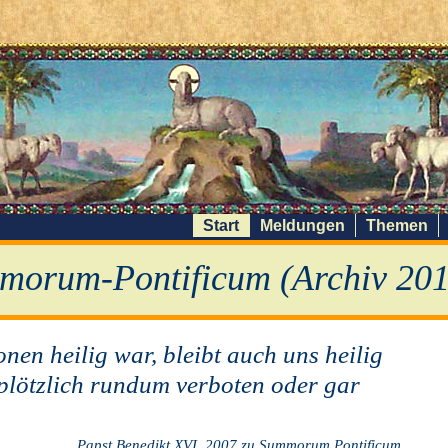
Start
Meldungen
Themen
morum-Pontificum (Archiv 201
en heilig war, bleibt auch uns heilig
 plötzlich rundum verboten oder gar
Papst Benedikt XVI. 2007 zu Summorum Pontificum.