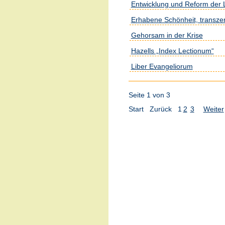
Entwicklung und Reform der L
Erhabene Schönheit, transzen
Gehorsam in der Krise
Hazells „Index Lectionum“
Liber Evangeliorum
Seite 1 von 3
Start
Zurück
1
2
3
Weiter