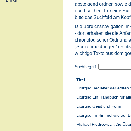
Links
absteigend ordnen sowie d
durchsuchen. Für eine Such
bitte das Suchfeld am Kopf 
Die Bereichsnavigation link
- dort erhalten sie die Anfä
chronologischer Ordnung an
„Spitzenmeldungen“ rechts
wichtige Texte aus dem ge
Suchbegriff
Titel
Liturgie: Begleiter der ersten 
Liturgie: Ein Handbuch für all
Liturgie: Geist und Form
Liturgie: Im Himmel wie auf 
Michael Fiedrowicz' „Die Über