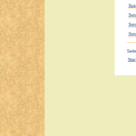
Sus
Syn
Syn
Syn
Seit
Star