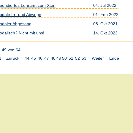
pendiertes Lehramt zum Xten
04. Jul 2022
odale Irr- und Abwege
01. Feb 2022
odaler Abgesang
08. Okt 2021
odalisch? Nicht mit uns!
14. Okt 2023
e 49 von 64
t
Zurück
44
45
46
47
48
49
50
51
52
53
Weiter
Ende