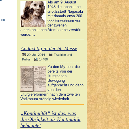
Als am 9. August
1945 die japanische
Großsstadt Nagasaki
mit damals etwa 200
 im
000 Einwohnern von
der zweiten
amerikanischen Atombombe zerstört
wurde,…
Andächtig in der hl. Messe
20. Jul. 2014
Tradition und
Kultur
14480
Zu den Mythen, die
bereits von der
liturgischen
Bewegung
aufgebracht und dann
von den
Liturgiereformern nach dem zweiten
Vatikanum ständig wiederholt…
„Kontinuität“ ist das, was
die Obrigkeit als Kontinuität
behauptet