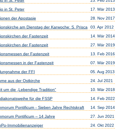
io in St. Peter
23. Feb 2013
io in St. Peter
17. Mär 2013
tionen der Apostasie
28. Nov 2017
tionskirche am Dienstag der Karwoche: S. Prisca
03. Apr 2012
tionskirchen der Fastenzeit
14. Mär 2014
tionskirchen der Fastenzeit
27. Mär 2019
tionsmessen der Fastenzeit
13. Feb 2016
tionsmessen in der Fastenzeit
07. Mär 2019
llungnahme der FFI
05. Aug 2013
mme aus der Ostkirche
24. Jul 2021
eit um die „Lebendige Tradition“
10. Mär 2018
diakonatsweihe für die FSSP
14. Feb 2022
morum Pontificum - Sieben Jahre Rechtskraft
14. Sep 2014
morum Pontificum – 14 Jahre
27. Jun 2021
Po-Immobilienanzeiger
24. Okt 2022