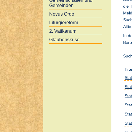
Gemeinschaften und
Gemeinden
die 
Meld
Novus Ordo
Such
Liturgiereform
Altb
2. Vatikanum
In d
Glaubenskrise
Bere
Such
Tite
Stat
Stat
Stat
Stat
Sta
Stat