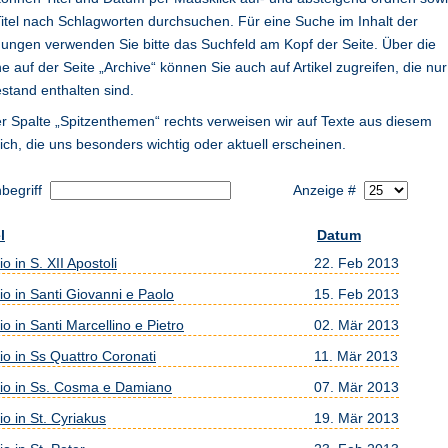
Titel nach Schlagworten durchsuchen. Für eine Suche im Inhalt der
ungen verwenden Sie bitte das Suchfeld am Kopf der Seite. Über die
e auf der Seite „Archive“ können Sie auch auf Artikel zugreifen, die nur
estand enthalten sind.
er Spalte „Spitzenthemen“ rechts verweisen wir auf Texte aus diesem
ich, die uns besonders wichtig oder aktuell erscheinen.
begriff
Anzeige #
l
Datum
io in S. XII Apostoli
22. Feb 2013
io in Santi Giovanni e Paolo
15. Feb 2013
io in Santi Marcellino e Pietro
02. Mär 2013
io in Ss Quattro Coronati
11. Mär 2013
tio in Ss. Cosma e Damiano
07. Mär 2013
io in St. Cyriakus
19. Mär 2013