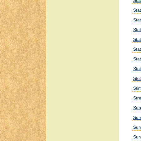
Stat
Stat
Sta
Sta
Sta
Sta
Sta
Sta
Ste
Sti
Str
Sub
Sum
Sum
Sum