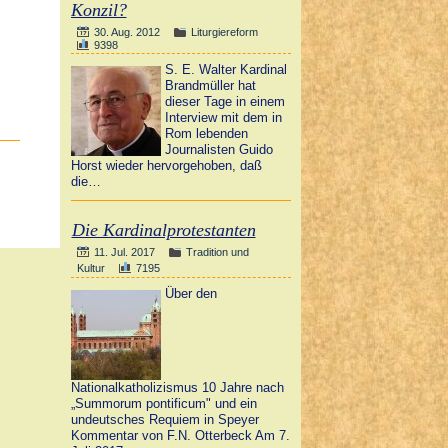
Konzil?
30. Aug. 2012
Liturgiereform
9398
S. E. Walter Kardinal
Brandmüller hat
dieser Tage in einem
Interview mit dem in
Rom lebenden
Journalisten Guido
Horst wieder hervorgehoben, daß
die…
Die Kardinalprotestanten
11. Jul. 2017
Tradition und
Kultur
7195
Über den
Nationalkatholizismus 10 Jahre nach
„Summorum pontificum" und ein
undeutsches Requiem in Speyer
Kommentar von F.N. Otterbeck Am 7.