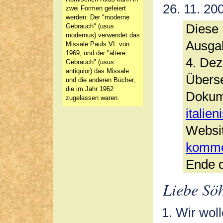
26. 11. 20
zwei Formen gefeiert
werden: Der "moderne
Diese 
Gebrauch" (usus
modernus) verwendet das
Ausga
Missale Pauls VI. von
1969, und der "ältere
4. Dez
Gebrauch" (usus
antiquior) das Missale
Überse
und die anderen Bücher,
die im Jahr 1962
Dokum
zugelassen waren.
italie
Websit
komme
Ende 
Liebe Sö
Wir wol