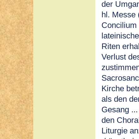
der Umgan
hl. Messe 
Concilium 
lateinisch
Riten erha
Verlust de
zustimmend
Sacrosanc
Kirche bet
als den de
Gesang ...
den Choral
Liturgie a