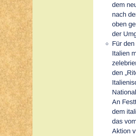
dem neu
nach dem
oben ge
der Umg
Für den 
Italien 
zelebri
den „Ri
Italien
National
An Fest
dem ita
das vom 
Aktion v