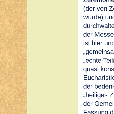
(der von Z
wurde) und
durchwalte
der Messe 
ist hier u
„gemeinsam
„echte Tei
quasi kons
Eucharistie
der bedenk
„heiliges
der Gemein
Fassung de