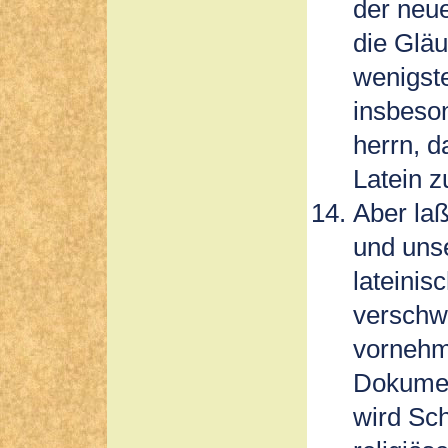
der neu
die Gläu
wenigst
insbeso
herrn, 
Latein z
Aber la
und uns
lateinis
verschwi
vornehme
Dokument
wird Sc