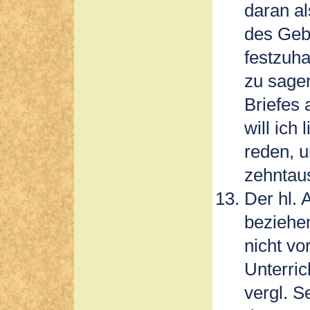
daran al
des Geb
festzuha
zu sagen
Briefes 
will ich
reden, 
zehntau
Der hl. 
beziehen
nicht vo
Unterric
vergl. S