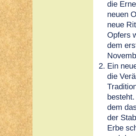
die Erne
neuen O
neue Rit
Opfers 
dem erst
November
Ein neue
die Ver
Traditio
besteht.
dem das 
der Sta
Erbe sc