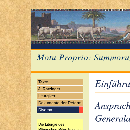
Motu Proprio: Summoru
Einführ
Texte
J. Ratzinger
Liturgiker
Ansprach
Dokumente der Reform
Diversa
Generala
Die Liturgie des
Römischen Ritus kann in