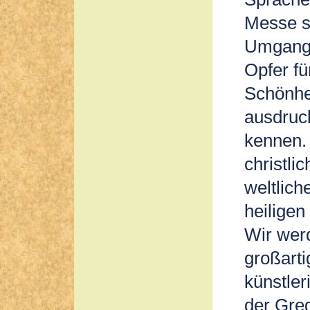
Messe s
Umgangs
Opfer fü
Schönhei
ausdruck
kennen.
christli
weltlich
heiligen
Wir werd
großarti
künstler
der Greg