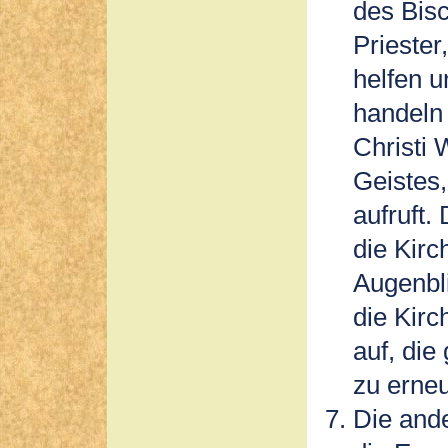
des Bisc
Priester
helfen u
handeln (
Christi 
Geistes,
aufruft.
die Kirc
Augenbli
die Kirc
auf, die
zu erne
Die ande