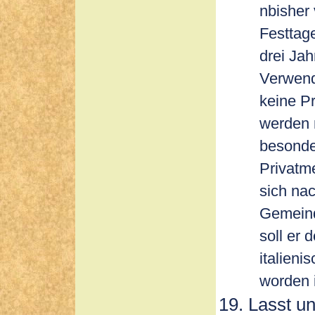
nbisher
Festtage
drei Jah
Verwend
keine Pr
werden 
besonde
Privatme
sich na
Gemeind
soll er 
italieni
worden i
Lasst un