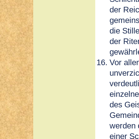
der Reic
gemeins
die Stil
der Rit
gewährle
Vor all
unverzi
verdeutl
einzeln
des Geis
Gemeind
werden d
einer Sc