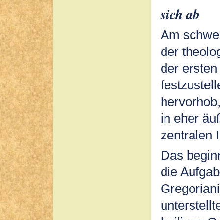
sich ab
Am schwer
der theolo
der ersten
festzustell
hervorhob,
in eher äu
zentralen I
Das beginn
die Aufgab
Gregoriani
unterstellt