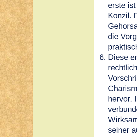
erste i
Konzil.
Gehorsa
die Vorg
praktis
Diese er
rechtlic
Vorschri
Charisma
hervor. 
verbund
Wirksam
seiner 