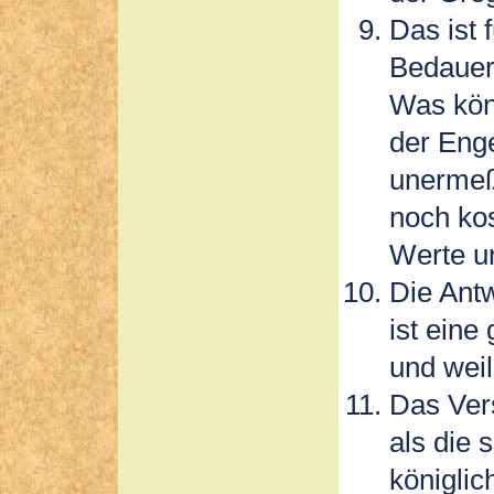
Das ist 
Bedauern
Was könn
der Eng
unermeß
noch kos
Werte u
Die Antw
ist eine
und weil
Das Ver
als die
königlic