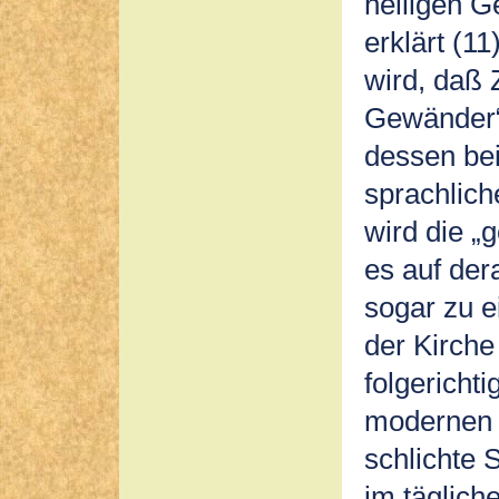
heiligen 
erklärt (1
wird, daß 
Gewänder“
dessen be
sprachlich
wird die „
es auf de
sogar zu e
der Kirche 
folgerichti
modernen 
schlichte 
im täglic