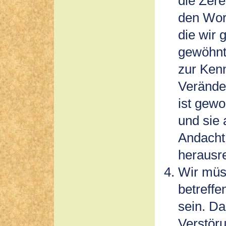
die Zere
den Wor
die wir 
gewöhnt 
zur Ken
Veränder
ist gewo
und sie 
Andacht 
herausre
Wir müs
betreffe
sein. Da
Verstöru