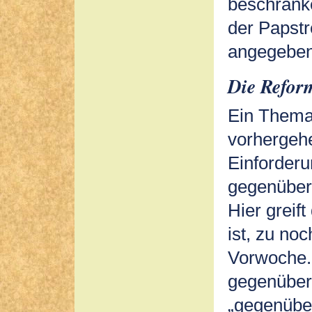
beschränk
der Papstr
angegeben
Die Refor
Ein Thema 
vorhergeh
Einforder
gegenüber 
Hier greif
ist, zu no
Vorwoche.
gegenüber
„gegenüber