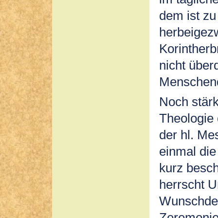
dem ist zu
herbeigez
Korintherb
nicht über
Menschend
Noch stärk
Theologie
der hl. Me
einmal die
kurz besc
herrscht U
Wunschdenk
Zeremonien