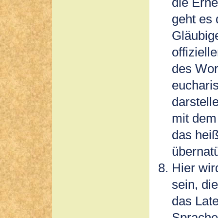
die Ern
geht es
Gläubige
offiziel
des Wor
eucharis
darstell
mit dem 
das heiß
übernatü
Hier wi
sein, di
das Lat
Sprache 