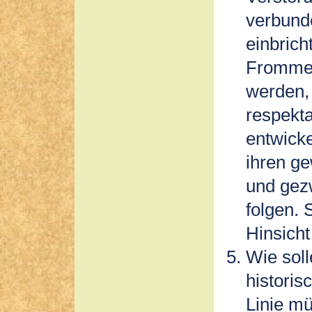
verbunde
einbrich
Frommen 
werden, 
respekt
entwicke
ihren g
und gez
folgen. 
Hinsicht 
Wie soll
historis
Linie mü