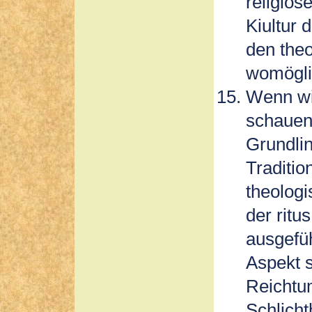
religiös
Kiultur 
den theo
womögli
Wenn wir
schauen
Grundli
Traditio
theologi
der ritu
ausgefüh
Aspekt 
Reichtu
Schlicht