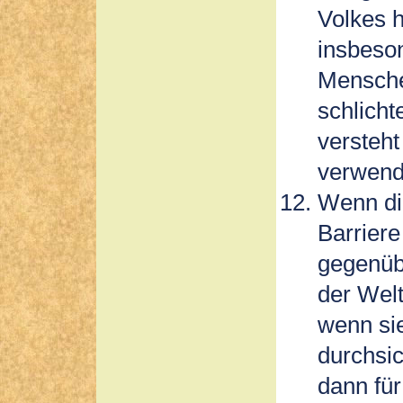
Volkes 
insbeso
Mensche
schlicht
versteht
verwend
Wenn die
Barriere
gegenüb
der Welt
wenn sie
durchsic
dann für