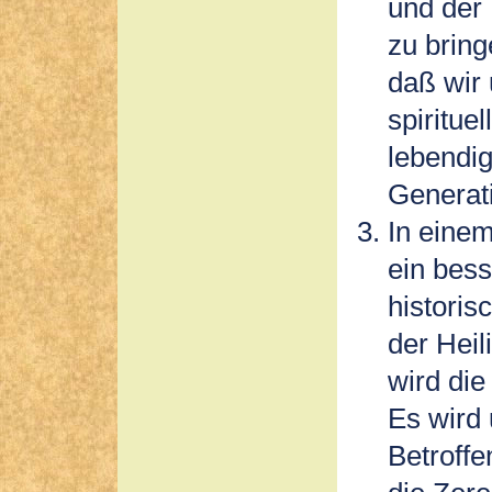
und der 
zu brin
daß wir 
spiritue
lebendi
Generat
In eine
ein bes
historis
der Hei
wird die
Es wird 
Betroff