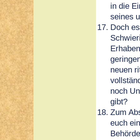
in die E
seines u
Doch es 
Schwieri
Erhabenh
geringen
neuen ri
vollstä
noch Uns
gibt?
Zum Absc
euch ein
Behörde