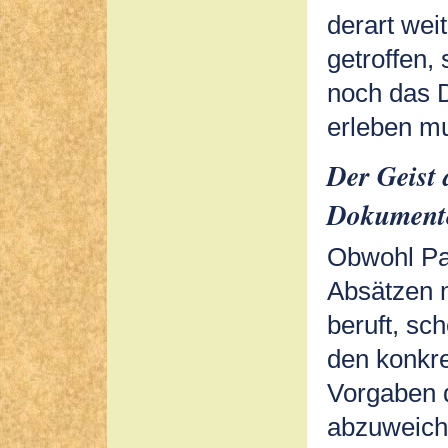
derart wei
getroffen,
noch das D
erleben m
Der Geist d
Dokument
Obwohl Pap
Absätzen m
beruft, sch
den konkr
Vorgaben 
abzuweiche