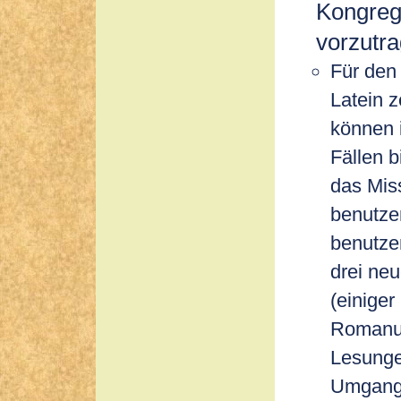
Kongrega
vorzutra
Für den 
Latein z
können 
Fällen 
das Mis
benutze
benutze
drei ne
(einige
Romanus
Lesunge
Umgangs