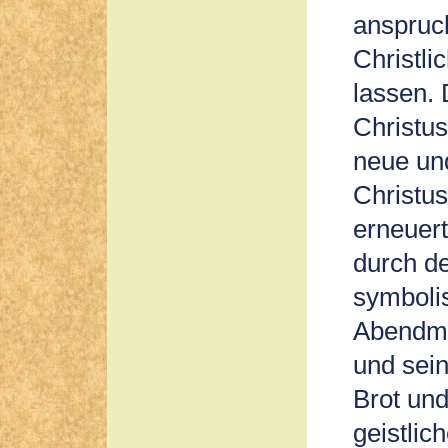
anspruch
Christl
lassen.
Christu
neue un
Christus
erneuert
durch de
symbolis
Abendmah
und sein
Brot un
geistlic