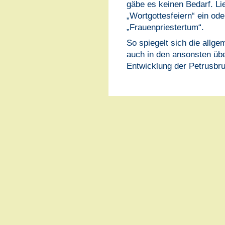
gäbe es keinen Bedarf. Lie
„Wortgottesfeiern“ ein ode
„Frauenpriestertum“.
So spiegelt sich die allge
auch in den ansonsten übe
Entwicklung der Petrusbru