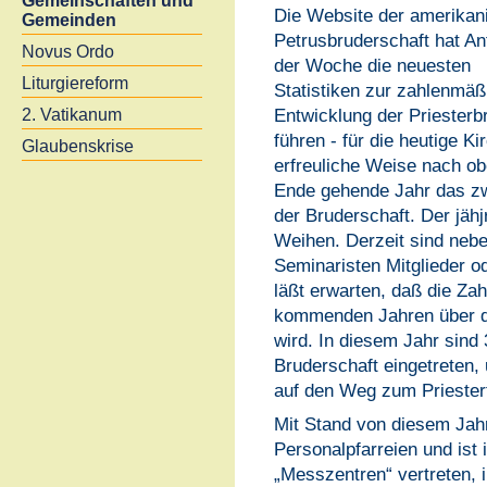
Gemeinschaften und
Die Website der amerikan
Gemeinden
Petrusbruderschaft hat An
Novus Ordo
der Woche die neuesten
Liturgiereform
Statistiken zur zahlenmäß
Entwicklung der Priesterbr
2. Vatikanum
führen - für die heutige Ki
Glaubenskrise
erfreuliche Weise nach ob
Ende gehende Jahr das zw
der Bruderschaft. Der jähjr
Weihen. Derzeit sind neb
Seminaristen Mitglieder o
läßt erwarten, daß die Zah
kommenden Jahren über de
wird. In diesem Jahr sind
Bruderschaft eingetreten,
auf den Weg zum Prieste
Mit Stand von diesem Jah
Personalpfarreien und ist 
„Messzentren“ vertreten, 