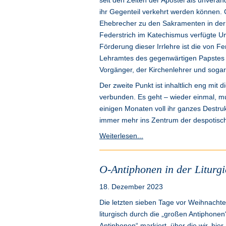
seit den Zeiten der Apostel als unveränd
ihr Gegenteil verkehrt werden können. 
Ehebrecher zu den Sakramenten in der 
Federstrich im Katechismus verfügte Um
Förderung dieser Irrlehre ist die von 
Lehramtes des gegenwärtigen Papstes 
Vorgänger, der Kirchenlehrer und sogar 
Der zweite Punkt ist inhaltlich eng mit
verbunden. Es geht – wieder einmal, mu
einigen Monaten voll ihr ganzes Destru
immer mehr ins Zentrum der despotisch
Weiterlesen...
O-Antiphonen in der Liturgi
18. Dezember 2023
Die letzten sieben Tage vor Weihnachte
liturgisch durch die „großen Antiphonen
Antiphonen“ markiert, über die wir
hier