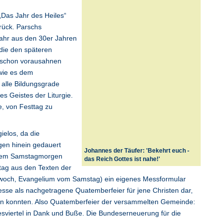
„Das Jahr des Heiles“
rück. Parschs
jahr aus den 30er Jahren
 die den späteren
 schon vorausahnen
 wie es dem
 alle Bildungsgrade
s Geistes der Liturgie.
 von Festtag zu
gielos, da die
gen hinein gedauert
Johannes der Täufer: 'Bekehrt euch -
 dem Samstagmorgen
das Reich Gottes ist nahe!'
ntag aus den Texten der
och, Evangelium vom Samstag) ein eigenes Messformular
esse als nachgetragene Quatemberfeier für jene Christen dar,
n konnten. Also Quatemberfeier der versammelten Gemeinde:
esviertel in Dank und Buße. Die Bundeserneuerung für die