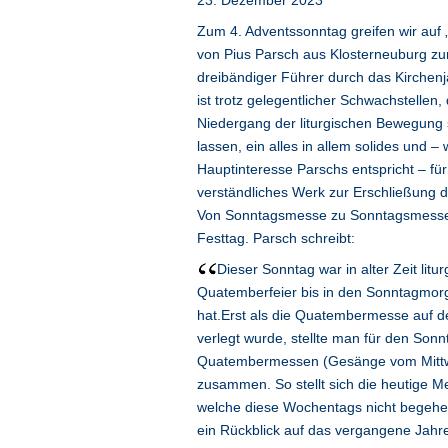
23. Dezember 2023
Zum 4. Adventssonntag greifen wir auf 
von Pius Parsch aus Klosterneuburg zu
dreibändiger Führer durch das Kirchen
ist trotz gelegentlicher Schwachstellen,
Niedergang der liturgischen Bewegung
lassen, ein alles in allem solides und –
Hauptinteresse Parschs entspricht – für
verständliches Werk zur Erschließung de
Von Sonntagsmesse zu Sonntagsmesse,
Festtag. Parsch schreibt:
Dieser Sonntag war in alter Zeit litur
Quatemberfeier bis in den Sonntagmor
hat.Erst als die Quatembermesse auf
verlegt wurde, stellte man für den Son
Quatembermessen (Gesänge vom Mittw
zusammen. So stellt sich die heutige M
welche diese Wochentags nicht begehe
ein Rückblick auf das vergangene Jahr