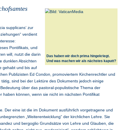
chofsamtes
cia supplicans‘ zur
eziehungen“ verdient
nteresse:
eses Pontifikats, und
n will, nutzt die darin
Das haben wir doch prima hingekriegt.
ne dunklen Absichten
Und was machen wir als nächstes kaputt?
wie gehabt und bis auf
hen Publizisten Ed Condon, promoviertem Kirchenrechtler und
h tätig, sind bei der Lektüre des Dokuments jedoch einige
e Bedeutung über das pastoral-populistische Thema der
haben können, wenn sie nicht im nächsten Pontifikat
. Der eine ist die im Dokument ausführlich vorgetragene und
unbegrenzten „Weiterentwicklung“ der kirchlichen Lehre. Sie
rnandez und bergoglio Grundsätze von Lehre und Glauben, die