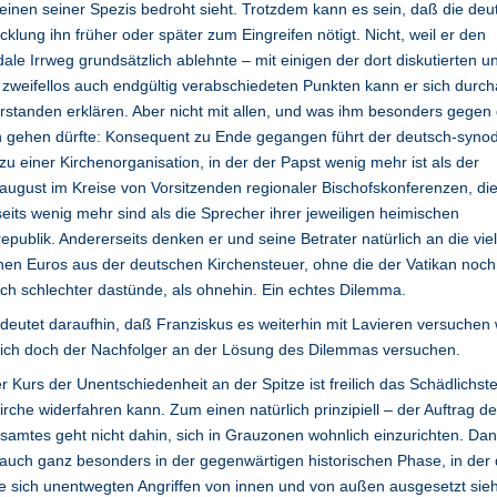
einen seiner Spezis bedroht sieht. Trotzdem kann es sein, daß die deu
cklung ihn früher oder später zum Eingreifen nötigt. Nicht, weil er den
ale Irrweg grundsätzlich ablehnte – mit einigen der dort diskutierten u
zweifellos auch endgültig verabschiedeten Punkten kann er sich durc
rstanden erklären. Aber nicht mit allen, und was ihm besonders gegen
h gehen dürfte: Konsequent zu Ende gegangen führt der deutsch-syno
u einer Kirchenorganisation, in der der Papst wenig mehr ist als der
ugust im Kreise von Vorsitzenden regionaler Bischofskonferenzen, di
seits wenig mehr sind als die Sprecher ihrer jeweiligen heimischen
epublik. Andererseits denken er und seine Betrater natürlich an die vie
en Euros aus der deutschen Kirchensteuer, ohne die der Vatikan noch
ich schlechter dastünde, als ohnehin. Ein echtes Dilemma.
 deutet daraufhin, daß Franziskus es weiterhin mit Lavieren versuchen 
sich doch der Nachfolger an der Lösung des Dilemmas versuchen.
r Kurs der Unentschiedenheit an der Spitze ist freilich das Schädlichst
irche widerfahren kann. Zum einen natürlich prinzipiell – der Auftrag d
samtes geht nicht dahin, sich in Grauzonen wohnlich einzurichten. Da
auch ganz besonders in der gegenwärtigen historischen Phase, in der 
e sich unentwegten Angriffen von innen und von außen ausgesetzt sieh