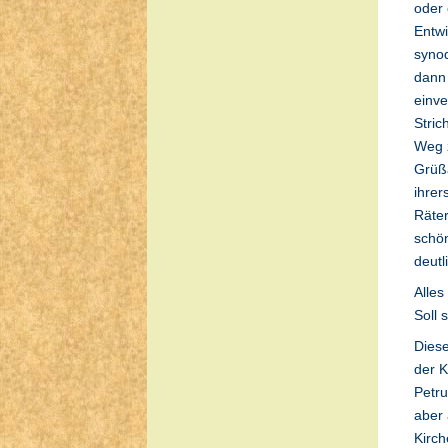
oder 
Entwi
synod
dann 
einve
Stric
Weg z
Grüßa
ihrer
Räter
schön
deutl
Alles
Soll 
Diese
der K
Petru
aber 
Kirch