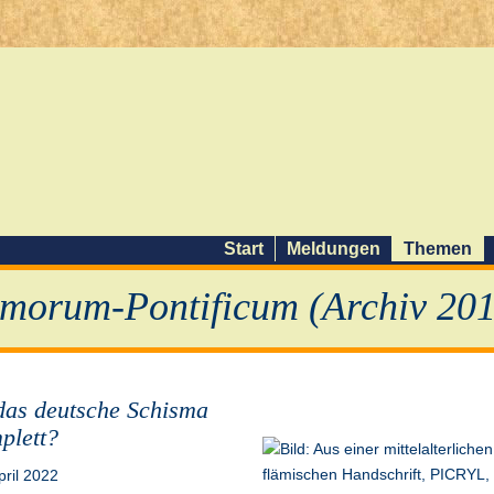
Start
Meldungen
Themen
morum-Pontificum (Archiv 201
 das deutsche Schisma
plett?
pril 2022