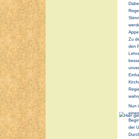
Dabei
Regen
Stim
werde
Appel
Zu de
den P
Lehre
besse
unver
Einha
Kirch
Regie
wahr
Nun i
einen
Begin
der U
Durch