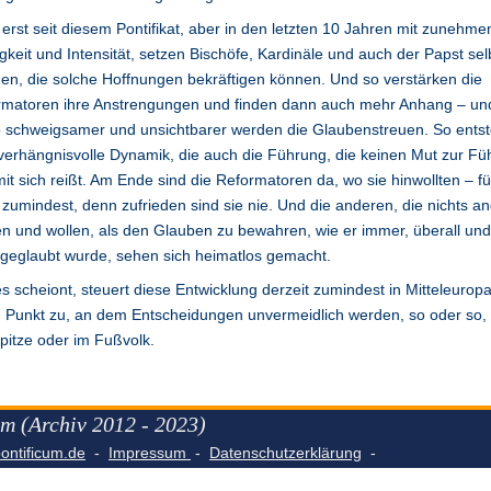
 erst seit diesem Pontifikat, aber in den letzten 10 Jahren mit zunehme
gkeit und Intensität, setzen Bischöfe, Kardinäle und auch der Papst sel
en, die solche Hoffnungen bekräftigen können. Und so verstärken die
rmatoren ihre Anstrengungen und finden dann auch mehr Anhang – un
 schweigsamer und unsichtbarer werden die Glaubenstreuen. So entst
verhängnisvolle Dynamik, die auch die Führung, die keinen Mut zur Fü
mit sich reißt. Am Ende sind die Reformatoren da, wo sie hinwollten – fü
 zumindest, denn zufrieden sind sie nie. Und die anderen, die nichts a
en und wollen, als den Glauben zu bewahren, wie er immer, überall un
 geglaubt wurde, sehen sich heimatlos gemacht.
s scheiont, steuert diese Entwicklung derzeit zumindest in Mitteleuropa
 Punkt zu, an dem Entscheidungen unvermeidlich werden, so oder so,
pitze oder im Fußvolk.
m (Archiv 2012 - 2023)
ntificum.de
-
Impressum
-
Datenschutzerklärung
-