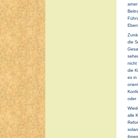
ameri
Beitr
Führu
Eben
Zunäc
die S
Gesam
sehen
nicht
die K
es i
orien
Konfe
oder 
Wiede
alle 
Refor
solan
ihne