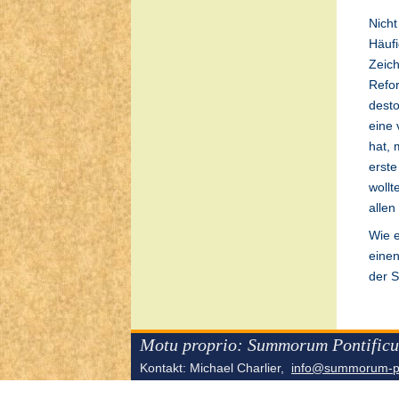
Nicht
Häufi
Zeich
Refo
desto
eine 
hat, 
erste
wollt
allen
Wie e
einen
der S
Motu proprio: Summorum Pontificu
Kontakt: Michael Charlier,
info@summorum-po