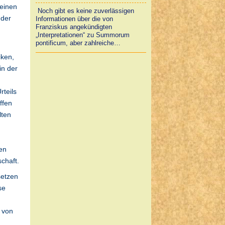
einen
Noch gibt es keine zuverlässigen
 der
Informationen über die von
Franziskus angekündigten
„Interpretationen“ zu Summorum
pontificum, aber zahlreiche…
iken,
in der
rteils
ffen
lten
en
chaft.
setzen
se
r von