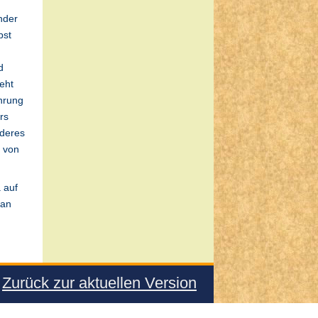
nder
bst
d
eht
hrung
rs
nderes
d von
 auf
 an
Zurück zur aktuellen Version