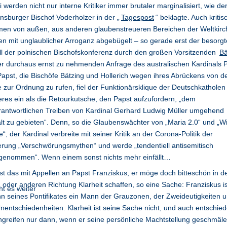
 werden nicht nur interne Kritiker immer brutaler marginalisiert, wie de
sburger Bischof Voderholzer in der „
Tagespost
“ beklagte. Auch kritis
men von außen, aus anderen glaubenstreueren Bereichen der Weltkirc
n mit unglaublicher Arroganz abgebügelt – so gerade erst der besorgt
l der polnischen Bischofskonferenz durch den großen Vorsitzenden
Bä
r durchaus ernst zu nehmenden Anfrage des australischen Kardinals P
apst, die Bischöfe Bätzing und Hollerich wegen ihres Abrückens von d
 zur Ordnung zu rufen, fiel der Funktionärsklique der Deutschkatholen 
res ein als die Retourkutsche, den Papst aufzufordern, „dem
antwortlichen Treiben von Kardinal Gerhard Ludwig Müller umgehend
lt zu gebieten“. Denn, so die Glaubenswächter von „Maria 2.0“ und „Wi
e“, der Kardinal verbreite mit seiner Kritik an der Corona-Politik der
rung „Verschwörungsmythen“ und werde „tendentiell antisemitisch
genommen“. Wenn einem sonst nichts mehr einfällt…
st das mit Appellen an Papst Franziskus, er möge doch bitteschön in d
 oder anderen Richtung Klarheit schaffen, so eine Sache:
Franziskus is
n seines Pontifikates ein Mann der Grauzonen, der Zweideutigkeiten 
nentschiedenheiten. Klarheit ist seine Sache nicht, und auch entschie
greifen nur dann, wenn er seine persönliche Machtstellung geschmäle