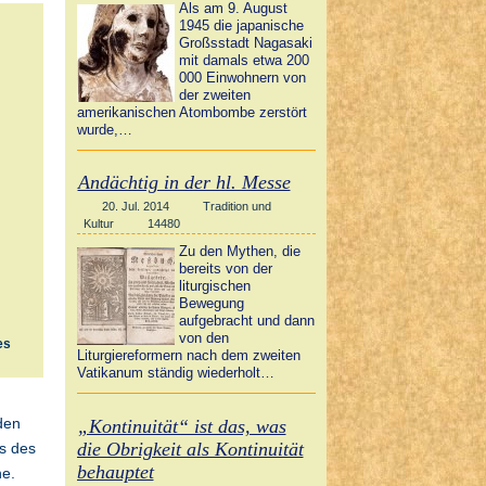
Als am 9. August
1945 die japanische
Großsstadt Nagasaki
mit damals etwa 200
000 Einwohnern von
der zweiten
amerikanischen Atombombe zerstört
wurde,…
Andächtig in der hl. Messe
20. Jul. 2014
Tradition und
Kultur
14480
Zu den Mythen, die
bereits von der
liturgischen
Bewegung
aufgebracht und dann
von den
es
Liturgiereformern nach dem zweiten
Vatikanum ständig wiederholt…
den
„Kontinuität“ ist das, was
die Obrigkeit als Kontinuität
s des
behauptet
he.