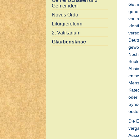
Gemeinschaften und
Gut m
Gemeinden
gehe
Novus Ordo
von s
Liturgiereform
ident
2. Vatikanum
versc
Deuts
Glaubenskrise
gewor
Noch
Boule
Absic
entsc
Mens
Kate
oder 
Syno
erste
Die E
verg
Aussc