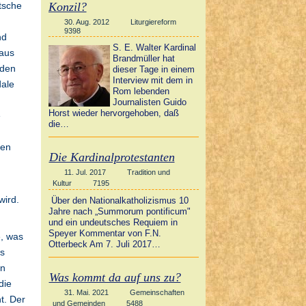
Konzil?
tsche
30. Aug. 2012
Liturgiereform
9398
nd
S. E. Walter Kardinal
haus
Brandmüller hat
 den
dieser Tage in einem
Interview mit dem in
dale
Rom lebenden
Journalisten Guido
Horst wieder hervorgehoben, daß
e
die…
len
Die Kardinalprotestanten
11. Jul. 2017
Tradition und
Kultur
7195
wird.
Über den Nationalkatholizismus 10
Jahre nach „Summorum pontificum"
und ein undeutsches Requiem in
Speyer Kommentar von F.N.
e, was
Otterbeck Am 7. Juli 2017…
es
nn
Was kommt da auf uns zu?
die
31. Mai. 2021
Gemeinschaften
t. Der
und Gemeinden
5488