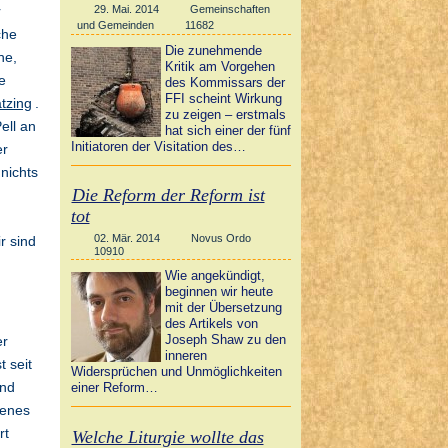
29. Mai. 2014
Gemeinschaften
r
und Gemeinden
11682
che
Die zunehmende
he,
Kritik am Vorgehen
e
des Kommissars der
FFI scheint Wirkung
tzing
.
zu zeigen – erstmals
ell an
hat sich einer der fünf
Initiatoren der Visitation des…
er
nichts
Die Reform der Reform ist
tot
02. Mär. 2014
Novus Ordo
r sind
10910
Wie angekündigt,
beginnen wir heute
mit der Übersetzung
des Artikels von
Joseph Shaw zu den
er
inneren
t seit
Widersprüchen und Unmöglichkeiten
und
einer Reform…
denes
rt
Welche Liturgie wollte das