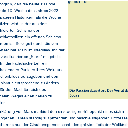
öglich, daß die heute zu Ende
nde 13. Woche des Jahres 2022
päteren Historikern als die Woche
ifiziert wird, in der aus dem
hleierten Schisma der
chkatholiken ein offenes Schisma
den ist. Besiegelt durch die von
-Kardinal
Marx im Interview
mit der
vardillustrierten „Stern“ mitgeteilte
ht, die katholische Lehre in
heidenden Punkten ihres Welt- und
chenbildes aufzugeben und den
chismus entsprechend zu ändern –
für den Machtbereich des
Die Passion dauert an: Der Verrat d
dalen Weges einen neuen zu
Judas
llen.
rklärung von Marx markiert den einstweiligen Höhepunkt eines sich in 
angenen Jahren ständig zuspitzenden und beschleunigenden Prozesse
herens aus der Glaubensgemeinschaft des größten Teils der Weltkirc