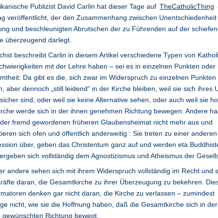
kanische Publizist David Carlin hat dieser Tage auf
TheCatholicThing
ag veröffentlicht, der den Zusammenhang zwischen Unentschiedenheit
ng und beschleunigten Abrutschen der zu Führenden auf der schiefen
e überzeugend darlegt.
hst beschreibt Carlin in diesem Artikel verschiedene Typen von Kathol
chwierigkeiten mit der Lehre haben – sei es in einzelnen Punkten oder 
theit: Da gibt es die, sich zwar im Widerspruch zu einzelnen Punkten
, aber dennoch „still leidend“ in der Kirche bleiben, weil sie sich ihres U
 sicher sind, oder weil sie keine Alternative sehen, oder auch weil sie ho
irche werde sich in der ihnen genehmen Richtung bewegen. Andere ha
n der fremd gewordenen früheren Glaubensheimat nicht mehr aus und
tieren sich ofen und öffentlich anderweitig : Sie treten zu einer anderen
ssion über, geben das Christentum ganz auf und werden eta Buddhist
ergeben sich vollständig dem Agnostizismus und Atheismus der Gesells
r andere sehen sich mit ihrem Widerspruch vollständig im Recht und 
Kräfte daran, die Gesamtkirche zu ihrer Überzeugung zu bekehren. Die
matoren denken gar nicht daran, die Kirche zu verlassen – zumindest
ge nicht, wie sie die Hoffnung haben, daß die Gesamtkirche sich in de
n gewünschten Richtung bewegt.