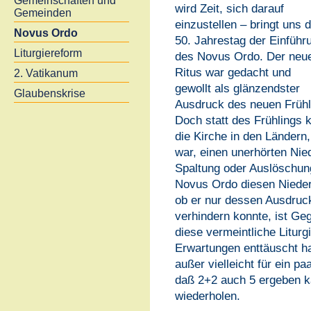
Gemeinschaften und
wird Zeit, sich darauf
Gemeinden
einzustellen – bringt uns 
Novus Ordo
50. Jahrestag der Einführ
Liturgiereform
des Novus Ordo. Der neu
Ritus war gedacht und
2. Vatikanum
gewollt als glänzendster
Glaubenskrise
Ausdruck des neuen Frühli
Doch statt des Frühlings k
die Kirche in den Ländern,
war, einen unerhörten Nie
Spaltung oder Auslöschung
Novus Ordo diesen Nieder
ob er nur dessen Ausdruck 
verhindern konnte, ist Ge
diese vermeintliche Liturgi
Erwartungen enttäuscht ha
außer vielleicht für ein p
daß 2+2 auch 5 ergeben ka
wiederholen.