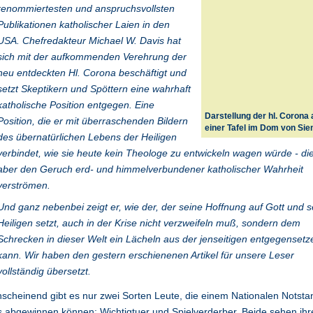
renommiertesten und anspruchsvollsten
Publikationen katholischer Laien in den
USA. Chefredakteur Michael W. Davis hat
sich mit der aufkommenden Verehrung der
neu entdeckten Hl. Corona beschäftigt und
setzt Skeptikern und Spöttern eine wahrhaft
katholische Position entgegen. Eine
Darstellung der hl. Corona 
Position, die er mit überraschenden Bildern
einer Tafel im Dom von Sie
des übernatürlichen Lebens der Heiligen
verbindet, wie sie heute kein Theologe zu entwickeln wagen würde - di
aber den Geruch erd- und himmelverbundener katholischer Wahrheit
verströmen.
Und ganz nebenbei zeigt er, wie der, der seine Hoffnung auf Gott und s
Heiligen setzt, auch in der Krise nicht verzweifeln muß, sondern dem
Schrecken in dieser Welt ein Lächeln aus der jenseitigen entgegensetz
kann. Wir haben den gestern erschienenen Artikel für unsere Leser
vollständig übersetzt.
scheinend gibt es nur zwei Sorten Leute, die einem Nationalen Notsta
 abgewinnen können: Wichtigtuer und Spielverderber. Beide sehen ihr