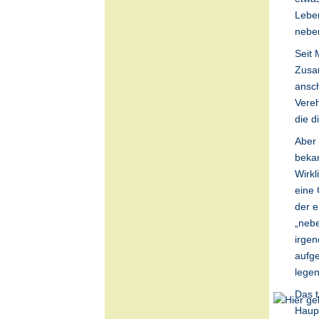
Leben
nebe
Seit 
Zusam
ansch
Vereh
die d
Aber
bekan
Wirkl
eine 
der e
„nebe
irgen
aufge
legen
Das t
Hau
p