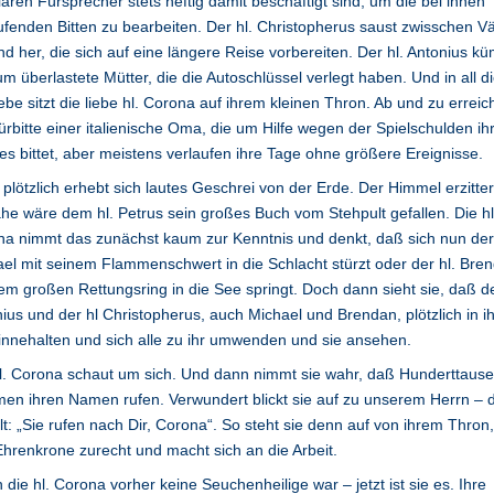
ären Fürsprecher stets heftig damit beschäftigt sind, um die bei ihnen
ufenden Bitten zu bearbeiten. Der hl. Christopherus saust zwisschen V
nd her, die sich auf eine längere Reise vorbereiten. Der hl. Antonius k
um überlastete Mütter, die die Autoschlüssel verlegt haben. Und in all 
ebe sitzt die liebe hl. Corona auf ihrem kleinen Thron. Ab und zu erreich
ürbitte einer italienische Oma, die um Hilfe wegen der Spielschulden ih
s bittet, aber meistens verlaufen ihre Tage ohne größere Ereignisse.
plötzlich erhebt sich lautes Geschrei von der Erde. Der Himmel erzitter
he wäre dem hl. Petrus sein großes Buch vom Stehpult gefallen. Die hl
a nimmt das zunächst kaum zur Kenntnis und denkt, daß sich nun der 
el mit seinem Flammenschwert in die Schlacht stürzt oder der hl. Bre
em großen Rettungsring in die See springt. Doch dann sieht sie, daß de
ius und der hl Christopherus, auch Michael und Brendan, plötzlich in 
innehalten und sich alle zu ihr umwenden und sie ansehen.
l. Corona schaut um sich. Und dann nimmt sie wahr, daß Hunderttaus
en ihren Namen rufen. Verwundert blickt sie auf zu unserem Herrn – 
lt: „Sie rufen nach Dir, Corona“. So steht sie denn auf von ihrem Thron,
Ehrenkrone zurecht und macht sich an die Arbeit.
die hl. Corona vorher keine Seuchenheilige war – jetzt ist sie es. Ihre