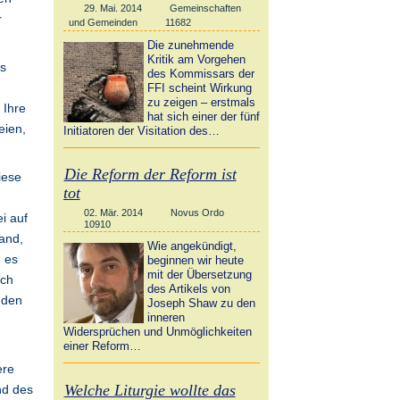
29. Mai. 2014
Gemeinschaften
r
und Gemeinden
11682
Die zunehmende
Kritik am Vorgehen
es
des Kommissars der
FFI scheint Wirkung
zu zeigen – erstmals
 Ihre
hat sich einer der fünf
eien,
Initiatoren der Visitation des…
Die Reform der Reform ist
iese
tot
02. Mär. 2014
Novus Ordo
i auf
10910
and,
Wie angekündigt,
ß es
beginnen wir heute
mit der Übersetzung
ach
des Artikels von
nden
Joseph Shaw zu den
inneren
Widersprüchen und Unmöglichkeiten
einer Reform…
ere
Welche Liturgie wollte das
nd des