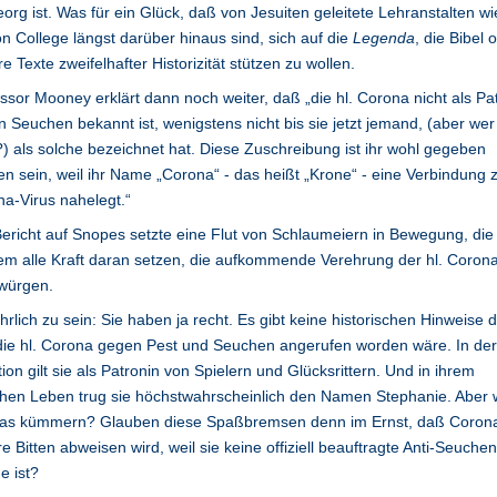
eorg ist. Was für ein Glück, daß von Jesuiten geleitete Lehranstalten w
n College längst darüber hinaus sind, sich auf die
Legenda
, die Bibel 
e Texte zweifelhafter Historizität stützen zu wollen.
ssor Mooney erklärt dann noch weiter, daß „die hl. Corona nicht als Pa
 Seuchen bekannt ist, wenigstens nicht bis sie jetzt jemand, (aber wer
) als solche bezeichnet hat. Diese Zuschreibung ist ihr wohl gegeben
n sein, weil ihr Name „Corona“ - das heißt „Krone“ - eine Verbindung
a-Virus nahelegt.“
ericht auf Snopes setzte eine Flut von Schlaumeiern in Bewegung, die
em alle Kraft daran setzen, die aufkommende Verehrung der hl. Coron
würgen.
rlich zu sein: Sie haben ja recht. Es gibt keine historischen Hinweise d
ie hl. Corona gegen Pest und Seuchen angerufen worden wäre. In der
tion gilt sie als Patronin von Spielern und Glücksrittern. Und in ihrem
chen Leben trug sie höchstwahrscheinlich den Namen Stephanie. Aber
 das kümmern? Glauben diese Spaßbremsen denn im Ernst, daß Coron
e Bitten abweisen wird, weil sie keine offiziell beauftragte Anti-Seuchen
ge ist?