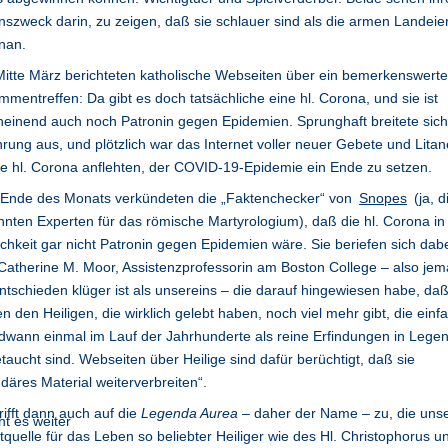
szweck darin, zu zeigen, daß sie schlauer sind als die armen Landeie
nan.
Mitte März berichteten katholische Webseiten über ein bemerkenswert
mentreffen: Da gibt es doch tatsächliche eine hl. Corona, und sie ist
einend auch noch Patronin gegen Epidemien. Sprunghaft breitete sich
rung aus, und plötzlich war das Internet voller neuer Gebete und Litan
ie hl. Corona anflehten, der COVID-19-Epidemie ein Ende zu setzen.
 Ende des Monats verkündeten die „Faktenchecker“ von
Snopes
(ja, d
nten Experten für das römische Martyrologium), daß die hl. Corona in
ichkeit gar nicht Patronin gegen Epidemien wäre. Sie beriefen sich dabe
Catherine M. Moor, Assistenzprofessorin am Boston College – also jem
ntschieden klüger ist als unsereins – die darauf hingewiesen habe, da
n den Heiligen, die wirklich gelebt haben, noch viel mehr gibt, die einf
dwann einmal im Lauf der Jahrhunderte als reine Erfindungen in Lege
taucht sind. Webseiten über Heilige sind dafür berüchtigt, daß sie
däres Material weiterverbreiten“.
rifft dann auch auf die
Legenda Aurea
– daher der Name – zu, die uns
tquelle für das Leben so beliebter Heiliger wie des Hl. Christophorus u