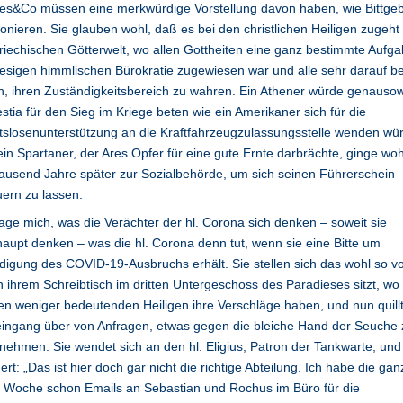
es&Co müssen eine merkwürdige Vorstellung davon haben, wie Bittge
ionieren. Sie glauben wohl, daß es bei den christlichen Heiligen zugeht 
riechischen Götterwelt, wo allen Gottheiten eine ganz bestimmte Aufga
iesigen himmlischen Bürokratie zugewiesen war und alle sehr darauf b
, ihren Zuständigkeitsbereich zu wahren. Ein Athener würde genauso
stia für den Sieg im Kriege beten wie ein Amerikaner sich für die
tslosenunterstützung an die Kraftfahrzeugzulassungsstelle wenden wü
in Spartaner, der Ares Opfer für eine gute Ernte darbrächte, ginge woh
ausend Jahre später zur Sozialbehörde, um sich seinen Führerschein
ern zu lassen.
rage mich, was die Verächter der hl. Corona sich denken – soweit sie
aupt denken – was die hl. Corona denn tut, wenn sie eine Bitte um
igung des COVID-19-Ausbruchs erhält. Sie stellen sich das wohl so vo
n ihrem Schreibtisch im dritten Untergeschoss des Paradieses sitzt, wo 
n weniger bedeutenden Heiligen ihre Verschläge haben, und nun quillt
ingang über von Anfragen, etwas gegen die bleiche Hand der Seuche 
nehmen. Sie wendet sich an den hl. Eligius, Patron der Tankwarte, und
rt: „Das ist hier doch gar nicht die richtige Abteilung. Ich habe die gan
e Woche schon Emails an Sebastian und Rochus im Büro für die