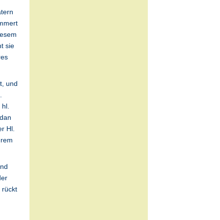
ätern
ümmert
diesem
t sie
res
t, und
.
hl.
ndan
r Hl.
ihrem
end
der
 rückt