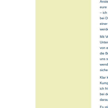
Anste
eure
– ich
bei D
einer
werde
Mit V
Unter
von e
die B
uns s
wende
siche
Klar 
Kumpe
ich f
bei d
dara
Es st