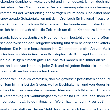
ckenden Krankheiten weitergeleitet und ihnen gesagt: Ich bin doch nic
 Sekretärin! Der Chef muss eine Dienstanweisung oder so was heraus
 komme mit der Weiterleitung der Anfragen kaum nach. Und dabei habe
isney gerade Schwierigkeiten mit dem Drehbuch für National Treasure
 der Autoren hat mich um Hilfe gebeten. Das könnte mein großer Durc
n. Ich habe einfach nicht die Zeit, mich um diese Kranken zu kümmern
erlaub, liebe protestantische Freunde – darin besteht einer der großen
schiede zwischen der Heiligenverehrung und dem heidnischen Götterk
hedem. Die Heiden betrachteten ihre Götter eher als eine Art von Mafio
estechungsgelder in Form von Brandopfern als Schutzgeld verlangten.
ind die Heiligen einfach gute Freunde. Wir können uns immer an sie
n, an jeden von ihnen, zu jeder Zeit und mit jedem Bedürfnis, und kö
r sein, daß sie tun, was sie tun können.
können wir uns auch vorstellen, daß sie gewisse Spezialitäten haben. 
l Tom hilft mir bei der Steuer, weil er Buchhalter ist, und von Roger kr
risches Gemüse, denn der ist Farmer. Aber wenn ich Hilfe beim Umzug 
er Vorbereitung der Geburtstagsparty für meine Frau brauche, kann ic
uf verlassen, daß beide mitmachen. Wofür hat man denn Freunde?
immt schon, daß der Heilige Stuhl des öfteren auch bestimmte Patrona