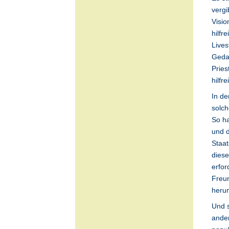
vergi
Visio
hilfr
Lives
Gedan
Pries
hilfr
In de
solch
So ha
und d
Staat
diese
erfor
Freun
herum
Und s
ander