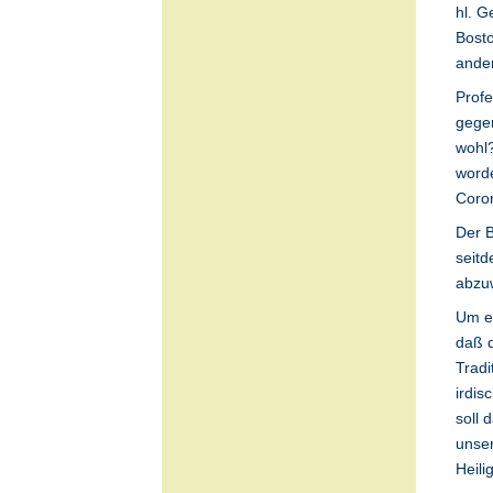
hl. G
Bosto
ander
Profe
gegen
wohl?
worde
Coron
Der B
seitd
abzu
Um eh
daß d
Tradi
irdis
soll
unser
Heili