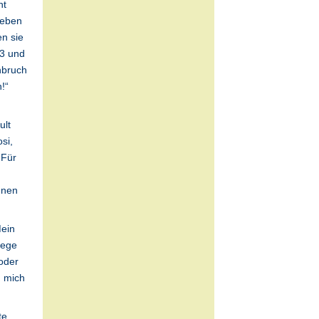
ht
geben
n sie
 3 und
hbruch
!“
ult
si,
 Für
nnen
Mein
iege
oder
h mich
te