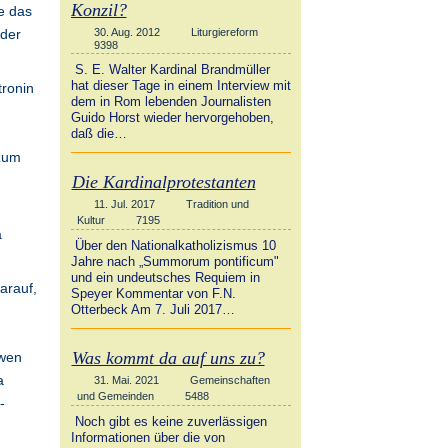
Konzil?
ie das
30. Aug. 2012
Liturgiereform
oder
9398
S. E. Walter Kardinal Brandmüller
hat dieser Tage in einem Interview mit
tronin
dem in Rom lebenden Journalisten
Guido Horst wieder hervorgehoben,
daß die…
 zum
Die Kardinalprotestanten
11. Jul. 2017
Tradition und
Kultur
7195
a
Über den Nationalkatholizismus 10
Jahre nach „Summorum pontificum"
und ein undeutsches Requiem in
arauf,
Speyer Kommentar von F.N.
Otterbeck Am 7. Juli 2017…
Was kommt da auf uns zu?
 wen
a
31. Mai. 2021
Gemeinschaften
und Gemeinden
5488
-
Noch gibt es keine zuverlässigen
Informationen über die von