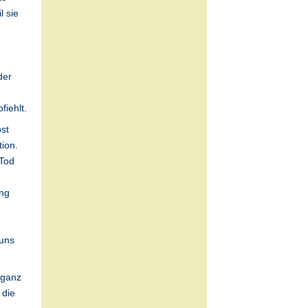
l sie
der
fiehlt.
st
ion.
 Tod
ung
 uns
 ganz
 die