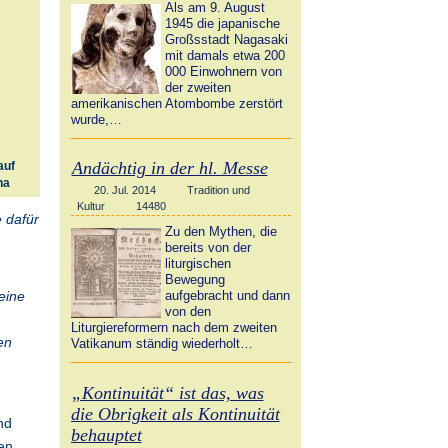
Als am 9. August
1945 die japanische
Großsstadt Nagasaki
mit damals etwa 200
000 Einwohnern von
der zweiten
amerikanischen Atombombe zerstört
wurde,…
Andächtig in der hl. Messe
auf
na
20. Jul. 2014
Tradition und
Kultur
14480
e dafür
Zu den Mythen, die
bereits von der
liturgischen
Bewegung
eine
aufgebracht und dann
von den
Liturgiereformern nach dem zweiten
en
Vatikanum ständig wiederholt…
„Kontinuität“ ist das, was
die Obrigkeit als Kontinuität
nd
behauptet
en