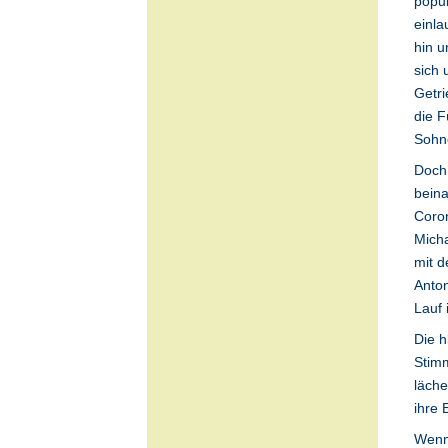
popul
einla
hin u
sich 
Getri
die F
Sohne
Doch 
beina
Coron
Micha
mit d
Anton
Lauf 
Die h
Stimm
läche
ihre 
Wenn 