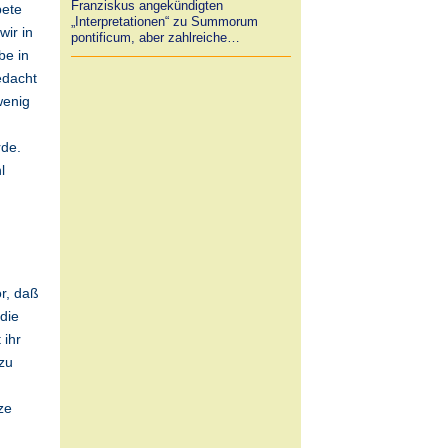
Franziskus angekündigten
bete
„Interpretationen“ zu Summorum
wir in
pontificum, aber zahlreiche…
be in
edacht
wenig
rde.
l
r, daß
die
 ihr
zu
ze