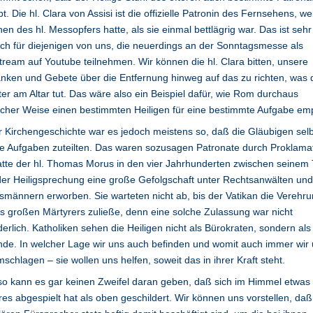
bt. Die hl. Clara von Assisi ist die offizielle Patronin des Fernsehens, wei
nen des hl. Messopfers hatte, als sie einmal bettlägrig war. Das ist sehr
eich für diejenigen von uns, die neuerdings an der Sonntagsmesse als
tream auf Youtube teilnehmen. Wir können die hl. Clara bitten, unsere
ken und Gebete über die Entfernung hinweg auf das zu richten, was 
ter am Altar tut. Das wäre also ein Beispiel dafür, wie Rom durchaus
eicher Weise einen bestimmten Heiligen für eine bestimmte Aufgabe emp
r Kirchengeschichte war es jedoch meistens so, daß die Gläubigen selb
e Aufgaben zuteilten. Das waren sozusagen Patronate durch Proklamat
tte der hl. Thomas Morus in den vier Jahrhunderten zwischen seinem
er Heiligsprechung eine große Gefolgschaft unter Rechtsanwälten und
smännern erworben. Sie warteten nicht ab, bis der Vatikan die Verehr
s großen Märtyrers zuließe, denn eine solche Zulassung war nicht
derlich. Katholiken sehen die Heiligen nicht als Bürokraten, sondern als
de. In welcher Lage wir uns auch befinden und womit auch immer wir
schlagen – sie wollen uns helfen, soweit das in ihrer Kraft steht.
o kann es gar keinen Zweifel daran geben, daß sich im Himmel etwas
es abgespielt hat als oben geschildert. Wir können uns vorstellen, daß