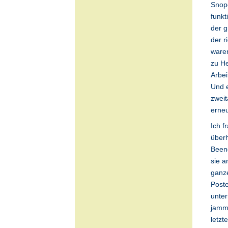
Snop
funkt
der g
der r
waren
zu He
Arbei
Und e
zweit
erneu
Ich f
überh
Beend
sie a
ganze
Poste
unter
jamme
letzt