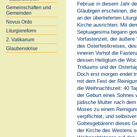
Februar in diesem Jahr d
Gemeinschaften und
Gläubigen erscheinen, die
Gemeinden
an der überlieferten Liturg
Novus Ordo
Kirche ausrichten: Mit de
Liturgiereform
Septuagesima begann gest
Vorfastenzeit, der äußere
2. Vatikanum
des Osterfestkreises, de
Glaubenskrise
inneren Vorhof die Fasten
dessen Heiligtum die Woc
Triduums und der Ostertag
Doch erst morgen endet tra
mit dem Fest der Reinigu
die Weihnachtszeit: 40 Ta
der Geburt eines Sohnes 
jüdische Mutter nach dem
Moses zu einem Reinigun
verpflichtet, und selbstve
Gottesgebärerin dieses Ges
der Kirche des Westens se