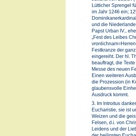
Lütticher Sprengel f
im Jahr 1246 ein; 12
Dominikanerkardina
und die Niederlande
Papst Urban IV., ehe
„Fest des Leibes Chr
vronlichnam=Herren
Festkranze der ganz
eingereiht. Der hl.
beauftragt, die Texte
Messe des neuen Fe
Einen weiteren Ausba
die Prozession (in Kö
glaubensvolle Einhei
Ausdruck kommt.
3. Im Introitus danken
Eucharistie, sie ist
Weizen und die geis
Felsen, d.i. von Chri
Leidens und der Liebe
der heiligsten Eucha