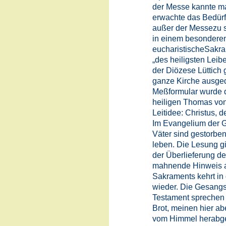
der Messe kannte man
erwachte das Bedürfn
außer der Messezu 
in einem besonderen
eucharistischeSakra
„des heiligsten Leibes
der Diözese Lüttich g
ganze Kirche ausged
Meßformular wurde d
heiligen Thomas von
Leitidee: Christus, 
Im Evangelium der G
Väter sind gestorben,
leben. Die Lesung gi
der Überlieferung de
mahnende Hinweis au
Sakraments kehrt i
wieder. Die Gesangs
Testament sprechen 
Brot, meinen hier ab
vom Himmel herabge