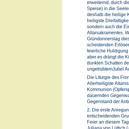
erweiternd, durch die
Speise) in die Seele
deshalb die heilige K
heiligste Dreifaltig
sondern auch die Ein
Altarsakramentes. W
Gründonnerstag die
scheidenden Erlösers
feierliche Huldigung 
aber es drängt die K
dunklen Schatten de
ungetrübtemJubel Au
Die Liturgie des Fro
Allerheiligste Altars
Kommunion (Opfersp
dauernden Gegenwart
Gegenstand der Anb
2. Die erste Anregu
entscheidenden Grun
Feier an diesem Tage
Juliana von Lüttich (