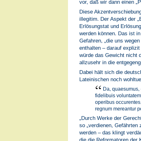
vor, daß wir dann einen „P
Diese Akzentverschiebung i
illegitim. Der Aspekt der „
Erlösungstat und Erlösungs
werden können. Das ist in 
Gefahren, „die uns wegen 
enthalten – darauf explizi
würde das Gewicht nicht d
allzusehr in die entgegen
Dabei hält sich die deuts
Lateinischen noch wohltue
Da, quaesumus, 
fidelibuis voluntatem,
operibus occurentes,
regnum mereantur po
„Durch Werke der Gerecht
so „verdienen, Gefährten 
werden – das klingt verdä
die die Reformatoren der 