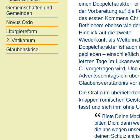
einen Doppelcharakter; er 
Gemeinschaften und
der Vorbereitung auf die F
Gemeinden
des ersten Kommens Chris
Novus Ordo
Bethlehem ebenso wie d
Liturgiereform
Hinblick auf die zweite
Wiederkunft als Weltenric
2. Vatikanum
Doppelcharakter ist auch
Glaubenskrise
geblieben – einschließlich
letzten Tage im Lukasevan
C" vorgetragen wird. Und 
Adventssonntags ein übera
Glaubensverständnis vor u
Die Oratio im überlieferten
knappen römischen Geiste
fasst und sich ihm ohne 
Biete Deine Mach
bitten Dich: dann w
die uns wegen unse
deinen Schutz entri