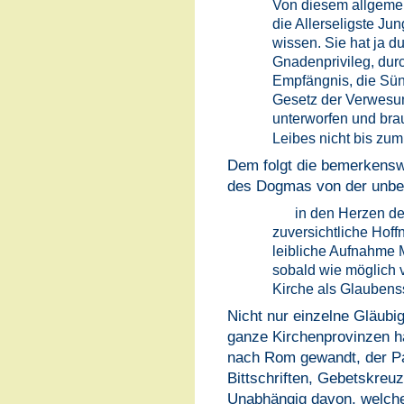
Von diesem allgemei
die Allerseligste J
wissen. Sie hat ja d
Gnadenprivileg, durc
Empfängnis, die Sün
Gesetz der Verwesun
unterworfen und brau
Leibes nicht bis zum
Dem folgt die bemerkensw
des Dogmas von der unbef
in den Herzen de
zuversichtliche Hoff
leibliche Aufnahme 
sobald wie möglich 
Kirche als Glaubens
Nicht nur einzelne Gläubi
ganze Kirchenprovinzen hä
nach Rom gewandt, der Pa
Bittschriften, Gebetskreu
Unabhängig davon, welche