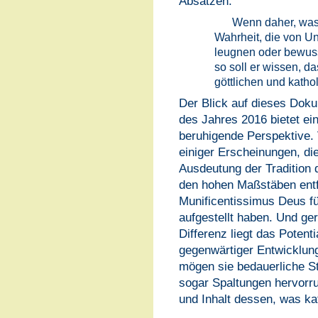
Absätzen:
Wenn daher, was 
Wahrheit, die von Uns
leugnen oder bewuss
so soll er wissen, d
göttlichen und katho
Der Blick auf dieses Dok
des Jahres 2016 bietet ei
beruhigende Perspektive. 
einiger Erscheinungen, di
Ausdeutung der Tradition d
den hohen Maßstäben entf
Munificentissimus Deus f
aufgestellt haben. Und g
Differenz liegt das Potent
gegenwärtiger Entwicklung
mögen sie bedauerliche St
sogar Spaltungen hervorru
und Inhalt dessen, was kat