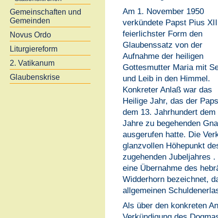
Am 1. November 1950
Gemeinschaften und
Gemeinden
verkündete Papst Pius XII.
feierlichster Form den
Novus Ordo
Glaubenssatz von der
Liturgiereform
Aufnahme der heiligen
2. Vatikanum
Gottesmutter Maria mit S
Glaubenskrise
und Leib in den Himmel.
Konkreter Anlaß war das
Heilige Jahr, das der Paps
dem 13. Jahrhundert dem a
Jahre zu begehenden Gnad
ausgerufen hatte. Die Ve
glanzvollen Höhepunkt de
zugehenden Jubeljahres . 
eine Übernahme des hebrä
Widderhorn bezeichnet, d
allgemeinen Schuldenerla
Als über den konkreten A
Verkündigung des Dogmas 