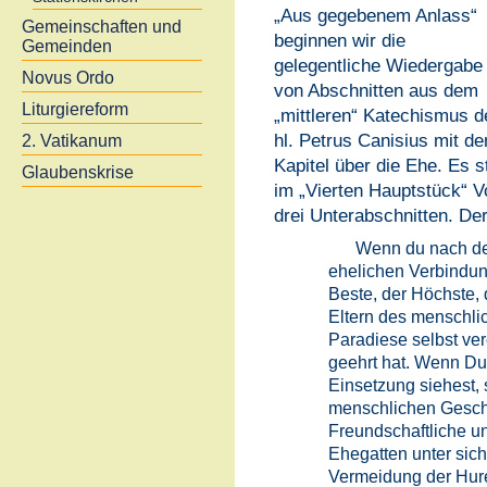
„Aus gegebenem Anlass“
Gemeinschaften und
beginnen wir die
Gemeinden
gelegentliche Wiedergabe
Novus Ordo
von Abschnitten aus dem
Liturgiereform
„mittleren“ Katechismus d
hl. Petrus Canisius mit d
2. Vatikanum
Kapitel über die Ehe. Es s
Glaubenskrise
im „Vierten Hauptstück“ 
drei Unterabschnitten. Der 
Wenn du nach de
ehelichen Verbindung 
Beste, der Höchste, 
Eltern des menschli
Paradiese selbst ve
geehrt hat. Wenn Du 
Einsetzung siehest, 
menschlichen Geschl
Freundschaftliche u
Ehegatten unter sich
Vermeidung der Hure