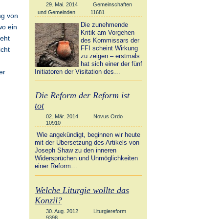
29. Mai. 2014
Gemeinschaften
und Gemeinden
11681
ng von
Die zunehmende
wo ein
Kritik am Vorgehen
teht
des Kommissars der
FFI scheint Wirkung
icht
zu zeigen – erstmals
hat sich einer der fünf
Initiatoren der Visitation des…
er
Die Reform der Reform ist
tot
02. Mär. 2014
Novus Ordo
10910
Wie angekündigt, beginnen wir heute
mit der Übersetzung des Artikels von
Joseph Shaw zu den inneren
Widersprüchen und Unmöglichkeiten
einer Reform…
Welche Liturgie wollte das
Konzil?
30. Aug. 2012
Liturgiereform
9398