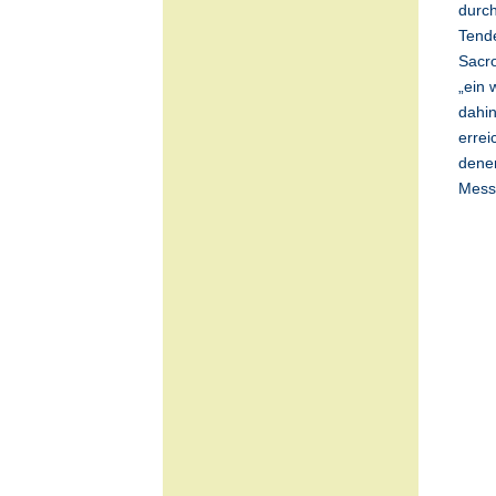
durch
Tende
Sacr
„ein 
dahin
errei
denen
Mess