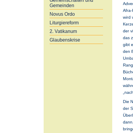
Gemeinschaften und
Adve
Gemeinden
Afra-
Novus Ordo
wird 
Liturgiereform
Kerze
der v
2. Vatikanum
das z
Glaubenskrise
gibt 
den 8
Umba
Rang 
Büch
Monta
währ
„nach
Die N
der S
Überl
dann
bring