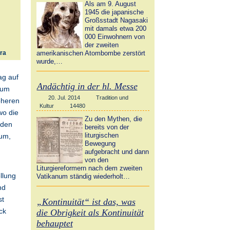
Als am 9. August
1945 die japanische
Großsstadt Nagasaki
mit damals etwa 200
000 Einwohnern von
der zweiten
amerikanischen Atombombe zerstört
ra
wurde,…
ag auf
Andächtig in der hl. Messe
zum
20. Jul. 2014
Tradition und
öheren
Kultur
14480
wo die
Zu den Mythen, die
 den
bereits von der
liturgischen
tum,
Bewegung
aufgebracht und dann
von den
Liturgiereformern nach dem zweiten
llung
Vatikanum ständig wiederholt…
nd
st
„Kontinuität“ ist das, was
ck
die Obrigkeit als Kontinuität
behauptet