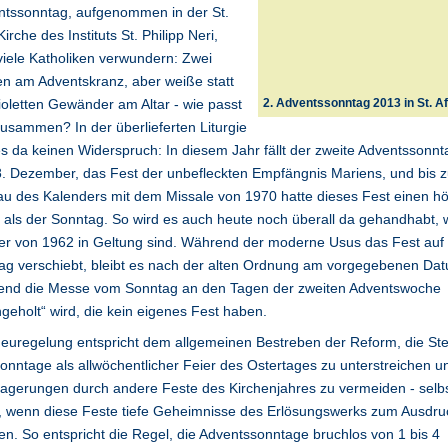
ntssonntag, aufgenommen in der St.
Kirche des Instituts St. Philipp Neri,
viele Katholiken verwundern: Zwei
n am Adventskranz, aber weiße statt
ioletten Gewänder am Altar - wie passt
2. Adventssonntag 2013 in St. Af
usammen? In der überlieferten Liturgie
es da keinen Widerspruch: In diesem Jahr fällt der zweite Adventssonnt
. Dezember, das Fest der unbefleckten Empfängnis Mariens, und bis 
u des Kalenders mit dem Missale von 1970 hatte dieses Fest einen h
als der Sonntag. So wird es auch heute noch überall da gehandhabt, 
er von 1962 in Geltung sind. Während der moderne Usus das Fest auf
g verschiebt, bleibt es nach der alten Ordnung am vorgegebenen Da
end die Messe vom Sonntag an den Tagen der zweiten Adventswoche
geholt“ wird, die kein eigenes Fest haben.
euregelung entspricht dem allgemeinen Bestreben der Reform, die Ste
onntage als allwöchentlicher Feier des Ostertages zu unterstreichen u
agerungen durch andere Feste des Kirchenjahres zu vermeiden - selb
, wenn diese Feste tiefe Geheimnisse des Erlösungswerks zum Ausdru
en. So entspricht die Regel, die Adventssonntage bruchlos von 1 bis 4