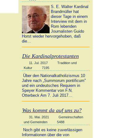
S. E. Walter Kardinal
Brandmüller hat
dieser Tage in einem
Interview mit dem in
Rom lebenden
Journalisten Guido
Horst wieder hervorgehoben, daß
die…
Die Kardinalprotestanten
11. Jul. 2017
Tradition und
Kultur
7195
Über den Nationalkatholizismus 10
Jahre nach „Summorum pontificum"
und ein undeutsches Requiem in
Speyer Kommentar von F.N.
Otterbeck Am 7. Juli 2017…
Was kommt da auf uns zu?
31. Mai. 2021
Gemeinschaften
und Gemeinden
5488
Noch gibt es keine zuverlässigen
Informationen über die von