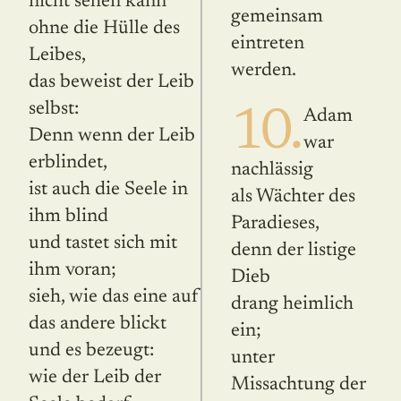
nicht sehen kann
gemeinsam
ohne die Hülle des
eintreten
Leibes,
werden.
das beweist der Leib
selbst:
10.
Adam
Denn wenn der Leib
war
erblindet,
nachlässig
ist auch die Seele in
als Wächter des
ihm blind
Paradieses,
und tastet sich mit
denn der listige
ihm voran;
Dieb
sieh, wie das eine auf
drang heimlich
das andere blickt
ein;
und es bezeugt:
unter
wie der Leib der
Missachtung der