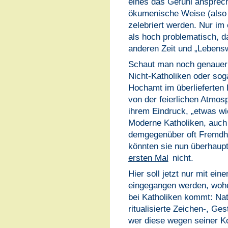
eines das Gefühl ansprec
ökumenische Weise (also 
zelebriert werden. Nur im 
als hoch problematisch, d
anderen Zeit und „Lebensw
Schaut man noch genauer hi
Nicht-Katholiken oder soga
Hochamt im überlieferten R
von der feierlichen Atmos
ihrem Eindruck, „etwas w
Moderne Katholiken, auch
demgegenüber oft Fremdhe
könnten sie nun überhaup
ersten Mal
nicht.
Hier soll jetzt nur mit ei
eingegangen werden, wohe
bei Katholiken kommt: Nat
ritualisierte Zeichen-, G
wer diese wegen seiner Ko