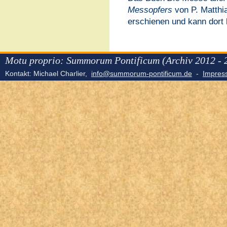
Messopfers
von P. Matthi
erschienen und kann dort 
Motu proprio: Summorum Pontificum (Archiv 2012 - 
Kontakt: Michael Charlier,
info@summorum-pontificum.de
-
Impre