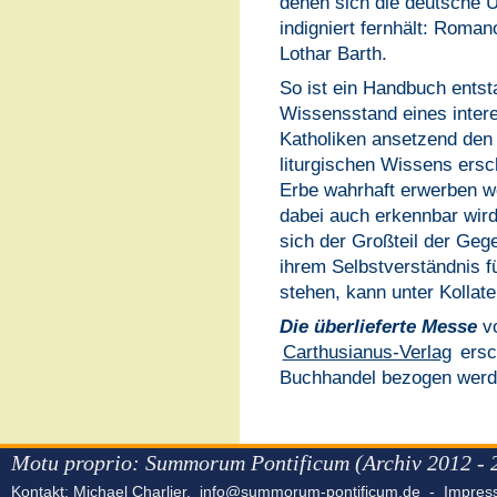
denen sich die deutsche Un
indigniert fernhält: Roma
Lothar Barth.
So ist ein Handbuch entst
Wissensstand eines interes
Katholiken ansetzend den
liturgischen Wissens erschl
Erbe wahrhaft erwerben wo
dabei auch erkennbar wird
sich der Großteil der Gege
ihrem Selbstverständnis f
stehen, kann unter Kollat
Die überlieferte Messe
vo
Carthusianus-Verlag
ersc
Buchhandel bezogen werd
Motu proprio: Summorum Pontificum (Archiv 2012 - 
Kontakt: Michael Charlier,
info@summorum-pontificum.de
-
Impre