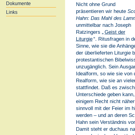
Dokumente
Nicht ohne Grund
präsentieren wir heute
Sco
Links
Hahn: Das Mahl des Lam
unmittelbar nach Joseph
Ratzingers „
Geist der
Liturgie
“. Ritusfragen in 
Sinne, wie sie die Anhäng
der überlieferten Liturgie
protestantischen Bibelwi
unzugänglich. Sein Ausgan
Idealform, so wie sie von d
Realform, wie sie an viel
stattfindet. Daß es zwisc
Unterschiede geben kann, 
einigem Recht nicht näher
sinnvoll mit der Feier im
werden – und an deren Sc
Hahn sein Verständnis von 
Damit steht er duchaus n