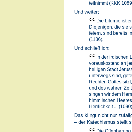
teilnimmt (KKK 1089
Und weiter;
Die Liturgie ist e
Diejenigen, die sie 
feiern, sind bereits i
(1136).
Und schließlich:
In der irdischen 
vorauskostend an jen
heiligen Stadt Jerus
unterwegs sind, gefe
Rechten Gottes sitzt
und des wahren Zeltes
singen wir dem Herr
himmlischen Heeres
Herrlichkeit ... (1090)
Das klingt nicht nur zufäl
– der Katechismus stellt 
Die Offenbarung