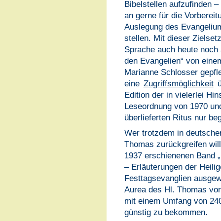
Bibelstellen aufzufinden 
an gerne für die Vorbereit
Auslegung des Evangelium
stellen. Mit dieser Zielse
Sprache auch heute noch 
den Evangelien“ von eine
Marianne Schlosser gepfleg
eine
Zugriffsmöglichkeit
ü
Edition der in vielerlei Hi
Leseordnung von 1970 und i
überlieferten Ritus nur be
Wer trotzdem in deutscher
Thomas zurückgreifen will,
1937 erschienenen Band „
– Erläuterungen der Heili
Festtagsevanglien ausgew
Aurea des Hl. Thomas von
mit einem Umfang von 240 
günstig zu bekommen.