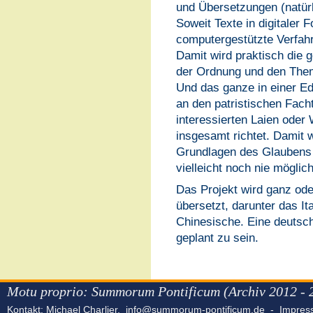
und Übersetzungen (natürl
Soweit Texte in digitaler 
computergestützte Verfahr
Damit wird praktisch die 
der Ordnung und den Theme
Und das ganze in einer Edi
an den patristischen Fach
interessierten Laien oder
insgesamt richtet. Damit w
Grundlagen des Glaubens er
vielleicht noch nie möglic
Das Projekt wird ganz ode
übersetzt, darunter das It
Chinesische. Eine deutsch
geplant zu sein.
Motu proprio: Summorum Pontificum (Archiv 2012 - 
Kontakt: Michael Charlier,
info@summorum-pontificum.de
-
Impre