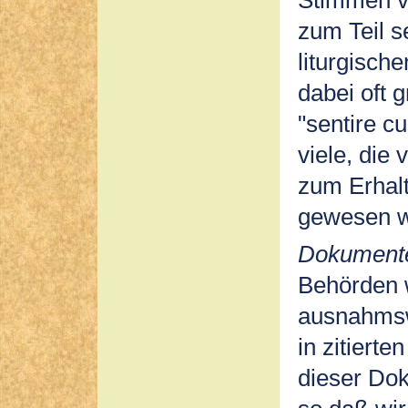
zum Teil s
liturgisch
dabei oft 
"sentire c
viele, die
zum Erhal
gewesen w
Dokument
Behörden 
ausnahmsw
in zitiert
dieser Dok