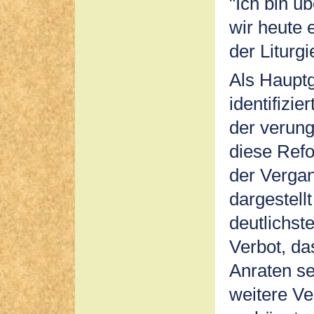
"Ich bin ü
wir heute 
der Liturgi
Als Hauptg
identifizie
der verun
diese Refo
der Vergan
dargestell
deutlichste
Verbot, da
Anraten se
weitere Ve