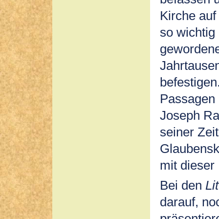
Kirche auf
so wichtig 
gewordene 
Jahrtausen
befestigen.
Passagen 
Joseph Rat
seiner Zei
Glaubensk
mit dieser
Bei den
Li
darauf, no
präsentier