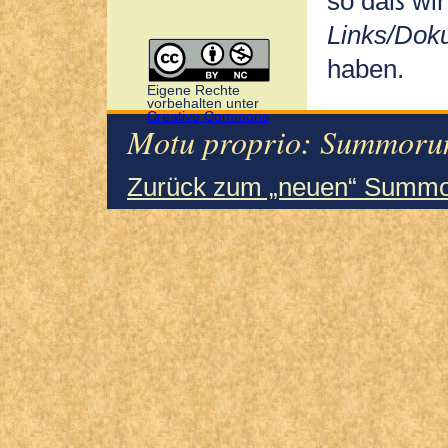
so daß wir
Links/Dok
haben.
Eigene Rechte
vorbehalten unter
Creative Commons
Motu proprio: Summorum
Zurück zum „neuen“ Summo