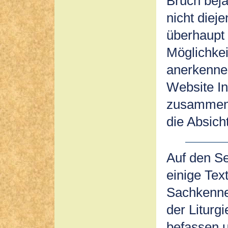
Bruch beja
nicht diej
überhaupt 
Möglichke
anerkennen
Website I
zusamment
die Absich
Auf den Se
einige Tex
Sachkenne
der Liturg
befassen u