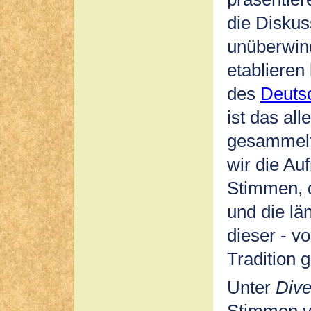
die Diskus
unüberwin
etablieren
des
Deutsc
ist das al
gesammelt
wir die Au
Stimmen, d
und die lä
dieser - v
Tradition 
Unter
Dive
Stimmen vo