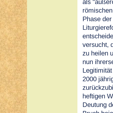
als "außer
römischen 
Phase der 
Liturgieref
entscheid
versucht, 
zu heilen u
nun ihrers
Legitimität
2000 jähri
zurückzubi
heftigen W
Deutung d