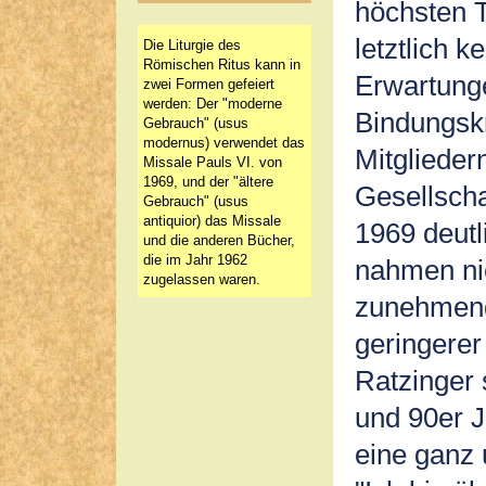
höchsten T
letztlich k
Die Liturgie des
Römischen Ritus kann in
Erwartunge
zwei Formen gefeiert
werden: Der "moderne
Bindungskr
Gebrauch" (usus
modernus) verwendet das
Mitglieder
Missale Pauls VI. von
1969, und der "ältere
Gesellscha
Gebrauch" (usus
antiquior) das Missale
1969 deut
und die anderen Bücher,
die im Jahr 1962
nahmen ni
zugelassen waren.
zunehmend
geringerer
Ratzinger 
und 90er J
eine ganz 