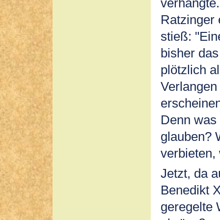
verhängte
Ratzinger 
stieß: "Ei
bisher das
plötzlich a
Verlangen
erscheinen 
Denn was s
glauben? W
verbieten,
Jetzt, da 
Benedikt X
geregelte 