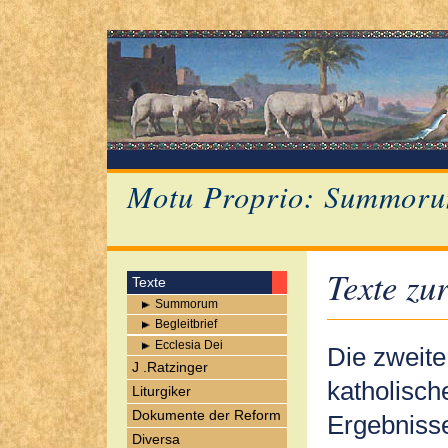
Motu Proprio: Summoru
Texte zu
Texte
Summorum
Begleitbrief
Ecclesia Dei
Die zweite 
J .Ratzinger
katholisch
Liturgiker
Dokumente der Reform
Ergebnisse
Diversa