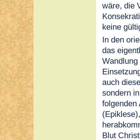
wäre, die
Konsekrati
keine gült
In den ori
das eigent
Wandlung 
Einsetzun
auch diese
sondern in
folgenden 
(Epiklese)
herabkomm
Blut Chris