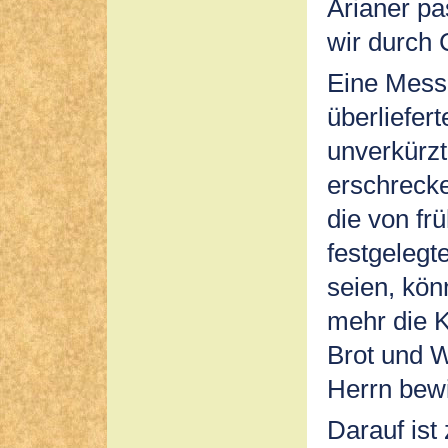
Arianer p
wir durch 
Eine Messe
überliefer
unverkürzt
erschreck
die von fr
festgelegt
seien, kön
mehr die 
Brot und W
Herrn bew
Darauf ist