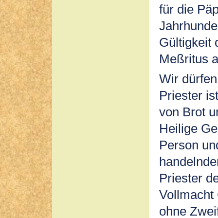
für die Pä
Jahrhunder
Gültigkeit
Meßritus 
Wir dürfen
Priester is
von Brot u
Heilige Gei
Person und
handelnden
Priester d
Vollmacht 
ohne Zweif