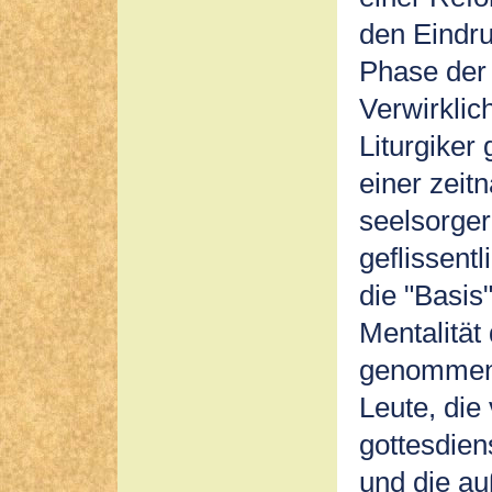
den Eindru
Phase der
Verwirklic
Liturgiker
einer zeit
seelsorger
geflissent
die "Basis
Mentalität
genommen 
Leute, die
gottesdie
und die au