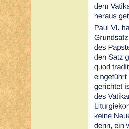
dem Vatik
heraus get
Paul Vl. h
Grundsatz 
des Papste
den Satz ge
quod tradi
eingeführt
gerichtet 
des Vatika
Liturgiekon
keine Neue
denn, ein 