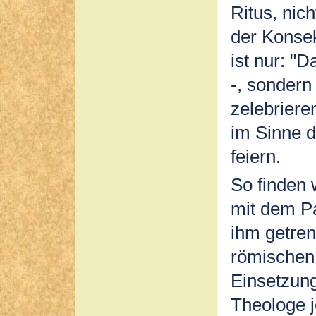
Ritus, nic
der Konse
ist nur: "D
-, sondern 
zelebriere
im Sinne d
feiern.
So finden 
mit dem Pa
ihm getren
römischen
Einsetzung
Theologe 