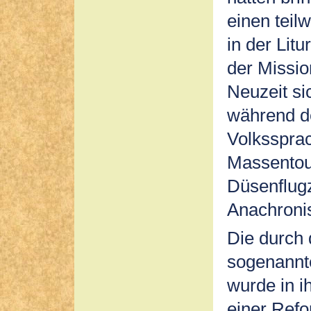
einen tei
in der Litu
der Missio
Neuzeit s
während d
Volkssprac
Massentour
Düsenflugz
Anachronis
Die durch 
sogenannt
wurde in i
einer Refo