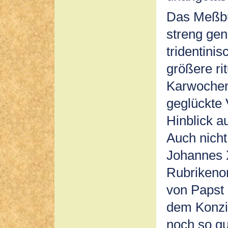
Das Meßbu
streng gen
tridentinis
größere ri
Karwochenl
geglückte 
Hinblick a
Auch nich
Johannes X
Rubrikeno
von Papst 
dem Konzi
noch so g