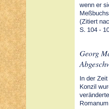
wenn er si
Meßbuchs 
(Zitiert 
S. 104 - 1
Georg M
Abgeschw
In der Zei
Konzil wur
veränderte
Romanum P