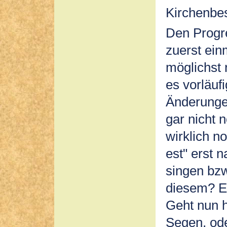
Kirchenbes
Den Progre
zuerst ein
möglichst 
es vorläuf
Änderunge
gar nicht 
wirklich no
est" erst 
singen bzw
diesem? Es
Geht nun 
Segen, ode