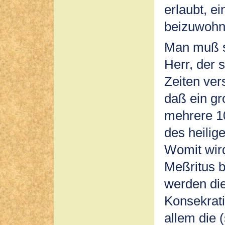
erlaubt, e
beizuwohn
Man muß si
Herr, der 
Zeiten ver
daß ein gr
mehrere 1
des heilig
Womit wird
Meßritus b
werden die
Konsekrati
allem die 