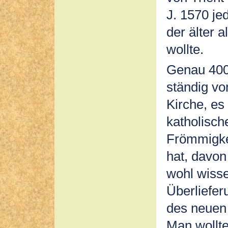
J. 1570 je
der älter a
wollte.
Genau 400
ständig vo
Kirche, es
katholisch
Frömmigkei
hat, davo
wohl wisse
Überliefer
des neuen 
Man wollte