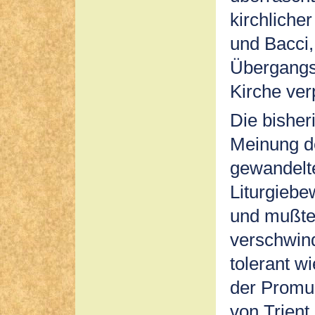
kirchlicher
und Bacci,
Übergangsz
Kirche verp
Die bisher
Meinung d
gewandelt
Liturgiebe
und mußte
verschwin
tolerant wi
der Promul
von Trient