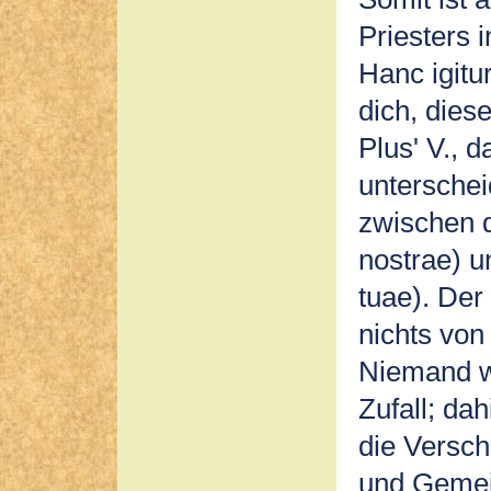
Priesters 
Hanc igitu
dich, dies
Plus' V., 
unterschei
zwischen d
nostrae) u
tuae). Der
nichts von
Niemand wi
Zufall; dah
die Versch
und Gemein