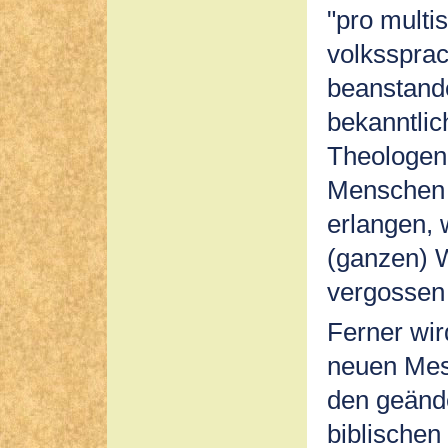
"pro multis"
volksspra
beanstande
bekanntlic
Theologen 
Menschen 
erlangen, 
(ganzen) W
vergossen 
Ferner wir
neuen Mess
den geänd
biblische