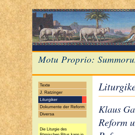
Motu Proprio: Summoru
Liturgik
Texte
J. Ratzinger
Liturgiker
Klaus Ga
Dokumente der Reform
Diversa
Reform u
Die Liturgie des
Römischen Ritus kann in