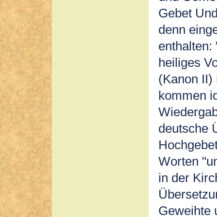
Gebet Und
denn eing
enthalten:
heiliges V
(Kanon II)
kommen id
Wiedergabe
deutsche Ü
Hochgebet
Worten "un
in der Kirc
Übersetzu
Geweihte 