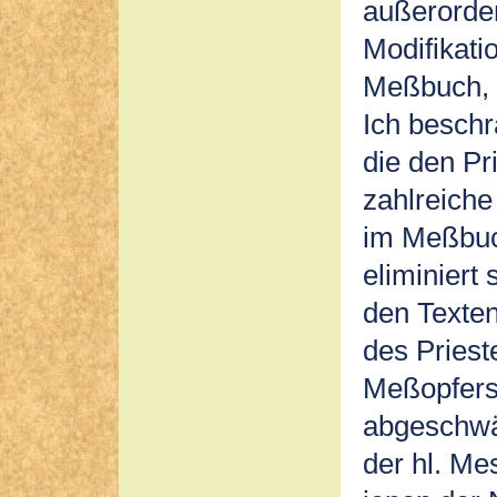
außerorden
Modifikat
Meßbuch, v
Ich beschr
die den Pr
zahlreich
im Meßbuc
eliminiert 
den Texten
des Priest
Meßopfers
abgeschwäc
der hl. Me