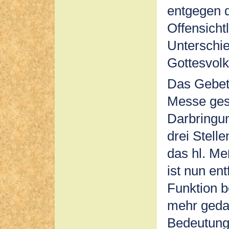
entgegen d
Offensicht
Unterschie
Gottesvolk
Das Gebet P
Messe gest
Darbringun
drei Stell
das hl. Me
ist nun ent
Funktion b
mehr gedac
Bedeutung 