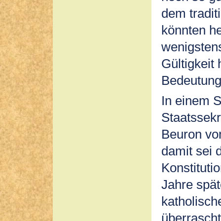
dem tradit
könnten he
wenigsten
Gültigkeit 
Bedeutung 
In einem S
Staatssekr
Beuron vo
damit sei 
Konstituti
Jahre späte
katholisch
überrascht