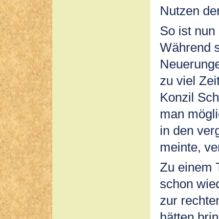
Nutzen der
So ist nun
Während si
Neuerunge
zu viel Ze
Konzil Sch
man möglic
in den ve
meinte, v
Zu einem T
schon wied
zur recht
hätten bri