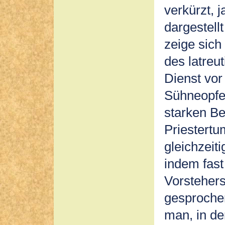
verkürzt, j
dargestell
zeige sich
des latreu
Dienst vor
Sühneopfe
starken B
Priestertu
gleichzeit
indem fast
Vorsteher
gesproche
man, in d