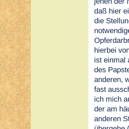
jenen der 
daß hier e
die Stellun
notwendig
Opferdarbr
hierbei vo
ist einmal
des Papst
anderen, w
fast aussc
ich mich a
der am häu
anderen St
übergehe (