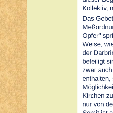
Kollektiv,
Das Gebet 
Meßordnung
Opfer" spr
Weise, wi
der Darbri
beteiligt s
zwar auch
enthalten, 
Möglichkeit
Kirchen zu
nur von de
Somit ist 