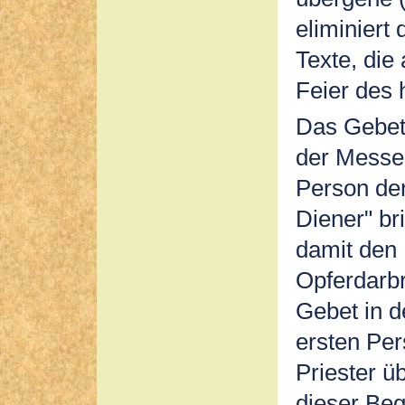
eliminiert
Texte, die 
Feier des 
Das Gebet 
der Messe 
Person der
Diener" br
damit den 
Opferdarbr
Gebet in d
ersten Pe
Priester ü
dieser Begr