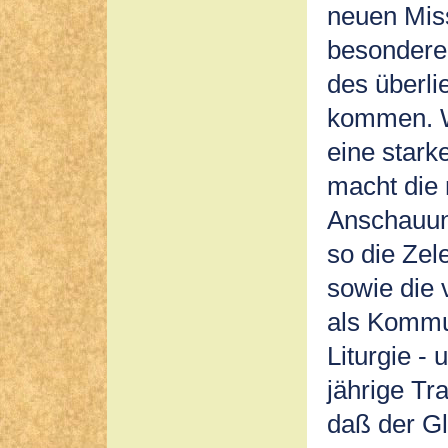
neuen Mis
besondere
des überli
kommen. W
eine stark
macht die
Anschauun
so die Zel
sowie die 
als Kommun
Liturgie -
jährige Tra
daß der Gl