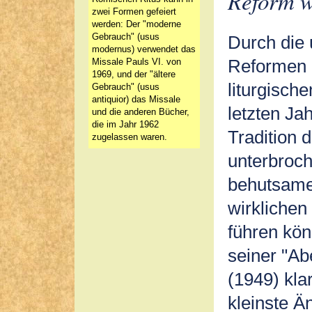
Reform w
zwei Formen gefeiert
werden: Der "moderne
Gebrauch" (usus
Durch die
modernus) verwendet das
Reformen 
Missale Pauls VI. von
1969, und der "ältere
liturgisch
Gebrauch" (usus
antiquior) das Missale
letzten Jah
und die anderen Bücher,
die im Jahr 1962
Tradition d
zugelassen waren.
unterbroc
behutsame
wirklichen
führen kön
seiner "Ab
(1949) kla
kleinste Ä