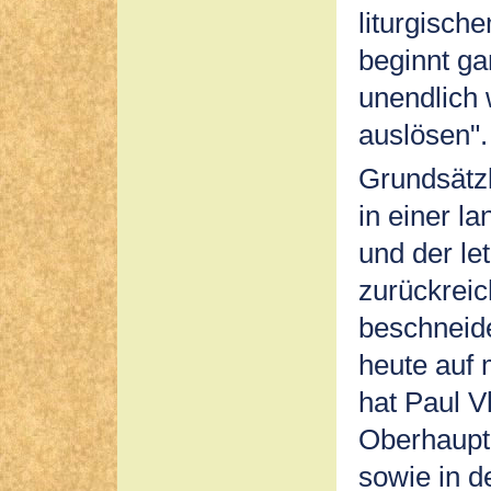
liturgisch
beginnt g
unendlich
auslösen".
Grundsätzl
in einer l
und der let
zurückreic
beschneide
heute auf
hat Paul Vl
Oberhaupt 
sowie in d