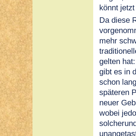
könnt jetz
Da diese R
vorgenomm
mehr schwe
traditionel
gelten hat
gibt es in
schon lang
späteren P
neuer Gebe
wobei jedo
solcherund
unangetast