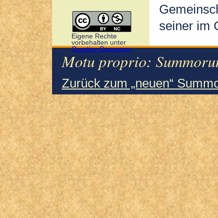
Gemeinscha
seiner im
Eigene Rechte
vorbehalten unter
Creative Commons
Motu proprio: Summorum
Zurück zum „neuen“ Summo