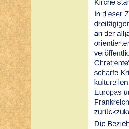
Kirche sta
In dieser 
dreitägige
an der allj
orientiert
veröffentl
Chretiente
scharfe Kr
kulturelle
Europas un
Frankreich
zurückzuk
Die Bezie