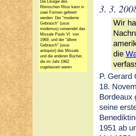
Die Liturgie des
3. 3. 200
Römischen Ritus kann in
zwei Formen gefeiert
werden: Der "moderne
Wir ha
Gebrauch" (usus
modernus) verwendet das
Nachru
Missale Pauls VI. von
1969, und der "ältere
amerik
Gebrauch" (usus
antiquior) das Missale
die
Wa
und die anderen Bücher,
die im Jahr 1962
verfass
zugelassen waren.
P. Gerard
18. Novem
Bordeaux g
seine erst
Benediktin
1951 ab u