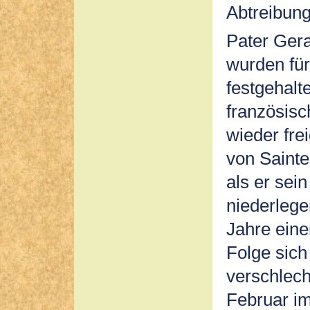
Abtreibung
Pater Ger
wurden fü
festgehalt
französisc
wieder fre
von Sainte
als er sei
niederlege
Jahre eine
Folge sich
verschlech
Februar im