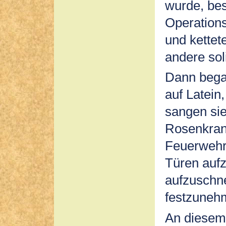
wurde, be
Operations
und kettet
andere so
Dann bega
auf Latein
sangen sie
Rosenkranz
Feuerwehr
Türen aufz
aufzuschn
festzuneh
An diesem 