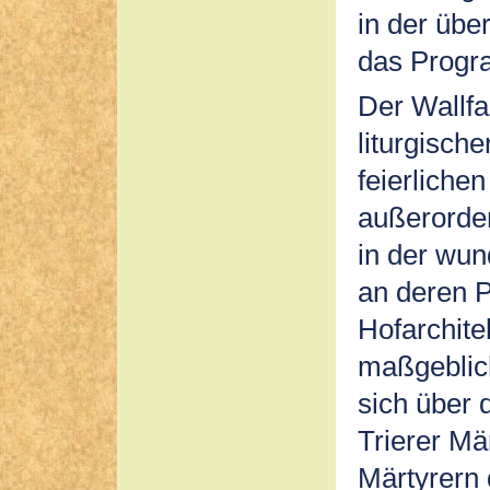
in der über
das Progr
Der Wallf
liturgisc
feierlichen
außerorde
in der wun
an deren 
Hofarchit
maßgeblich
sich über 
Trierer Mä
Märtyrern