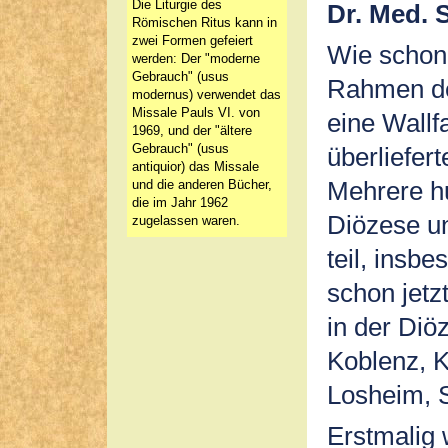
Die Liturgie des
Dr. Med. S
Römischen Ritus kann in
zwei Formen gefeiert
Wie schon
werden: Der "moderne
Gebrauch" (usus
Rahmen der
modernus) verwendet das
Missale Pauls VI. von
eine Wallf
1969, und der "ältere
Gebrauch" (usus
überliefer
antiquior) das Missale
Mehrere h
und die anderen Bücher,
die im Jahr 1962
Diözese u
zugelassen waren.
teil, insb
schon jetzt
in der Diöz
Koblenz, K
Losheim, S
Erstmalig 