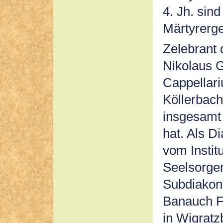
4. Jh. sin
Märtyrerge
Zelebrant
Nikolaus G
Cappellari
Köllerbach
insgesamt 
hat. Als D
vom Institu
Seelsorger
Subdiakon 
Banauch F
in Wigratz