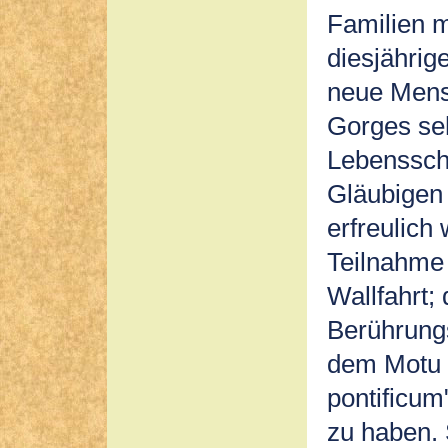
Familien m
diesjährig
neue Mens
Gorges se
Lebensschu
Gläubigen
erfreulich
Teilnahme 
Wallfahrt;
Berührungs
dem Motu 
pontificum
zu haben.