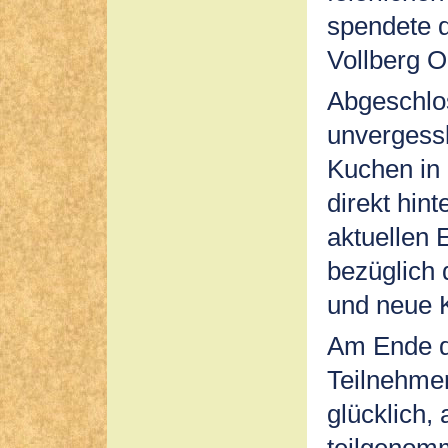
spendete 
Vollberg 
Abgeschlos
unvergessl
Kuchen in
direkt hin
aktuellen 
bezüglich d
und neue K
Am Ende d
Teilnehmer
glücklich,
teilgenom