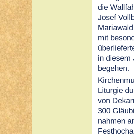
die Wallfa
Josef Voll
Mariawald /
mit besond
überliefer
in diesem 
begehen.
Kirchenmus
Liturgie d
von Dekan
300 Gläubi
nahmen an
Festhocham