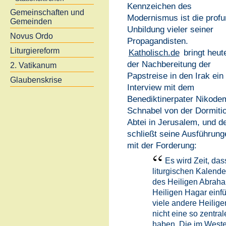
Kennzeichen des
Gemeinschaften und
Modernismus ist die prof
Gemeinden
Unbildung vieler seiner
Novus Ordo
Propagandisten.
Liturgiereform
Katholisch.de
bringt heute
der Nachbereitung der
2. Vatikanum
Papstreise in den Irak ein
Glaubenskrise
Interview mit dem
Benediktinerpater Nikode
Schnabel von der Dormitio
Abtei in Jerusalem, und d
schließt seine Ausführung
mit der Forderung:
Es wird Zeit, das
liturgischen Kalend
des Heiligen Abraha
Heiligen Hagar einfü
viele andere Heilige
nicht eine so zentra
haben. Die im Westen