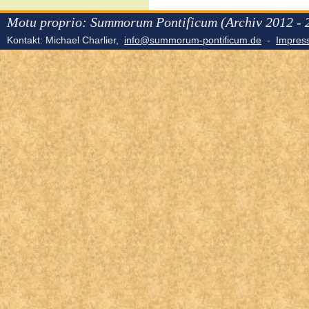
Motu proprio: Summorum Pontificum (Archiv 2012 - 
Kontakt: Michael Charlier,
info@summorum-pontificum.de
-
Impre