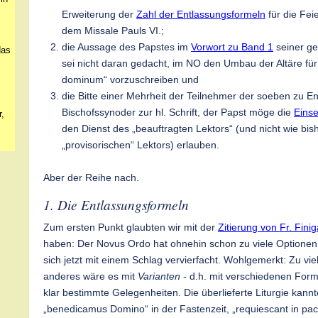
Erweiterung der
Zahl der Entlassungsformeln
für die Fei
dem Missale Pauls VI.;
die Aussage des Papstes im
Vorwort zu Band 1
seiner g
das
sei nicht daran gedacht, im NO den Umbau der Altäre für
dominum“ vorzuschreiben und
die Bitte einer Mehrheit der Teilnehmer der soeben zu
Bischofssynoder zur hl. Schrift, der Papst möge die
Eins
,
den Dienst des „beauftragten Lektors“ (und nicht wie bis
„provisorischen“ Lektors) erlauben.
Aber der Reihe nach.
1. Die Entlassungsformeln
Zum ersten Punkt glaubten wir mit der
Zitierung von Fr. Fini
haben: Der Novus Ordo hat ohnehin schon zu viele Optionen
sich jetzt mit einem Schlag vervierfacht. Wohlgemerkt: Zu vi
anderes wäre es mit
Varianten
- d.h. mit verschiedenen Form
klar bestimmte Gelegenheiten. Die überlieferte Liturgie kannt
„benedicamus Domino“ in der Fastenzeit, „requiescant in pa