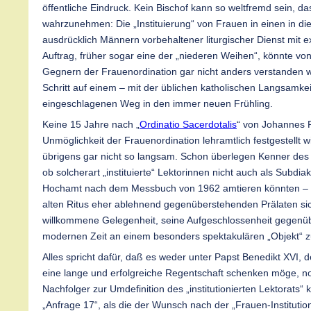
öffentliche Eindruck. Kein Bischof kann so weltfremd sein, da
wahrzunehmen: Die „Instituierung“ von Frauen in einen in di
ausdrücklich Männern vorbehaltener liturgischer Dienst mit ex
Auftrag, früher sogar eine der „niederen Weihen“, könnte vo
Gegnern der Frauenordination gar nicht anders verstanden w
Schritt auf einem – mit der üblichen katholischen Langsamkei
eingeschlagenen Weg in den immer neuen Frühling.
Keine 15 Jahre nach „
Ordinatio Sacerdotalis
“ von Johannes Pa
Unmöglichkeit der Frauenordination lehramtlich festgestellt w
übrigens gar nicht so langsam. Schon überlegen Kenner des
ob solcherart „instituierte“ Lektorinnen nicht auch als Subdi
Hochamt nach dem Messbuch von 1962 amtieren könnten –
alten Ritus eher ablehnend gegenüberstehenden Prälaten si
willkommene Gelegenheit, seine Aufgeschlossenheit gegenüb
modernen Zeit an einem besonders spektakulären „Objekt“ z
Alles spricht dafür, daß es weder unter Papst Benedikt XVI,
eine lange und erfolgreiche Regentschaft schenken möge, n
Nachfolger zur Umdefinition des „institutionierten Lektorats“
„Anfrage 17“, als die der Wunsch nach der „Frauen-Institut