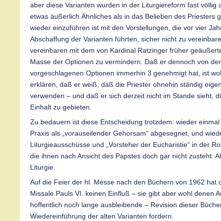
aber diese Varianten wurden in der Liturgiereform fast völlig 
etwas äußerlich Ähnliches als in das Belieben des Priesters g
wieder einzuführen ist mit den Vorstellungen, die vor vier Ja
Abschaffung der Varianten führten, sicher nicht zu vereinbare
vereinbaren mit dem von Kardinal Ratzinger früher geäußer
Masse der Optionen zu vermindern. Daß er dennoch von de
vorgeschlagenen Optionen immerhin 3 genehmigt hat, ist woh
erklären, daß er weiß, daß die Priester ohnehin ständig eig
verwenden – und daß er sich derzeit nicht im Stande sieht,
Einhalt zu gebieten.
Zu bedauern ist diese Entscheidung trotzdem: wieder einmal 
Praxis als „vorauseilender Gehorsam“ abgesegnet, und wiede
Liturgieausschüsse und „Vorsteher der Eucharistie“ in der Rol
die ihnen nach Ansicht des Papstes doch gar nicht zusteht: Al
Liturgie.
Auf die Feier der hl. Messe nach den Büchern von 1962 hat
Missale Pauls VI. keinen Einfluß – sie gibt aber wohl denen Auf
hoffentlich noch lange ausbleibende – Revision dieser Büche
Wiedereinführung der alten Varianten fordern.