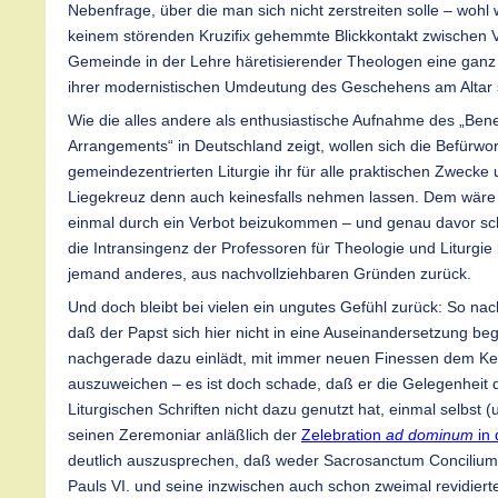
Nebenfrage, über die man sich nicht zerstreiten solle – wohl
keinem störenden Kruzifix gehemmte Blickkontakt zwischen 
Gemeinde in der Lehre häretisierender Theologen eine ganz 
ihrer modernistischen Umdeutung des Geschehens am Altar s
Wie die alles andere als enthusiastische Aufnahme des „Bene
Arrangements“ in Deutschland zeigt, wollen sich die Befürwor
gemeindezentrierten Liturgie ihr für alle praktischen Zwecke
Liegekreuz denn auch keinesfalls nehmen lassen. Dem wäre 
einmal durch ein Verbot beizukommen – und genau davor sch
die Intransingenz der Professoren für Theologie und Liturgi
jemand anderes, aus nachvollziehbaren Gründen zurück.
Und doch bleibt bei vielen ein ungutes Gefühl zurück: So nach
daß der Papst sich hier nicht in eine Auseinandersetzung beg
nachgerade dazu einlädt, mit immer neuen Finessen dem Ke
auszuweichen – es ist doch schade, daß er die Gelegenheit
Liturgischen Schriften nicht dazu genutzt hat, einmal selbst (
seinen Zeremoniar anläßlich der
Zelebration
ad dominum
in 
deutlich auszusprechen, daß weder Sacrosanctum Concilium
Pauls VI. und seine inzwischen auch schon zweimal revidierte 