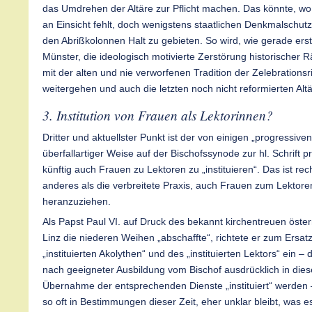
das Umdrehen der Altäre zur Pflicht machen. Das könnte, wo
an Einsicht fehlt, doch wenigstens staatlichen Denkmalschut
den Abrißkolonnen Halt zu gebieten. So wird, wie gerade erst
Münster, die ideologisch motivierte Zerstörung historischer
mit der alten und nie verworfenen Tradition der Zelebrations
weitergehen und auch die letzten noch nicht reformierten Alt
3. Institution von Frauen als Lektorinnen?
Dritter und aktuellster Punkt ist der von einigen „progressive
überfallartiger Weise auf der Bischofssynode zur hl. Schrift p
künftig auch Frauen zu Lektoren zu „instituieren“. Das ist re
anderes als die verbreitete Praxis, auch Frauen zum Lektore
heranzuziehen.
Als Papst Paul VI. auf Druck des bekannt kirchentreuen öste
Linz die niederen Weihen „abschaffte“, richtete er zum Ersat
„instituierten Akolythen“ und des „instituierten Lektors“ ein –
nach geeigneter Ausbildung vom Bischof ausdrücklich in die
Übernahme der entsprechenden Dienste „instituiert“ werden –
so oft in Bestimmungen dieser Zeit, eher unklar bleibt, was e