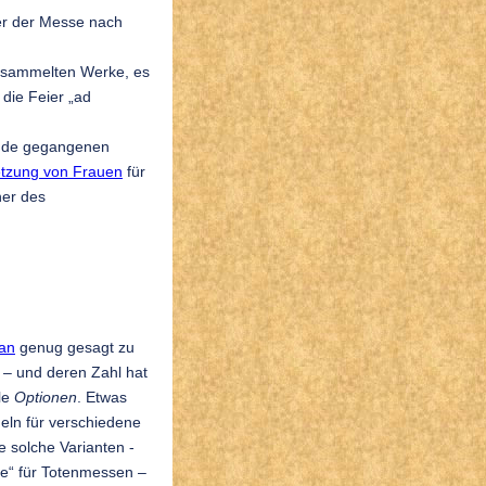
er der Messe nach
esammelten Werke, es
 die Feier „ad
 Ende gegangenen
etzung von Frauen
für
her des
gan
genug gesagt zu
 – und deren Zahl hat
ele
Optionen
. Etwas
eln für verschiedene
e solche Varianten -
ce“ für Totenmessen –