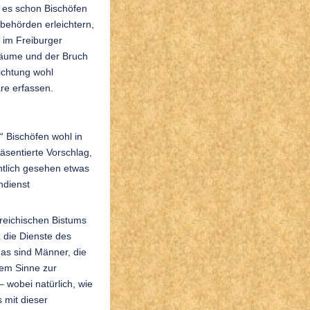
 es schon Bischöfen
zbehörden erleichtern,
 im Freiburger
 Räume und der Bruch
richtung wohl
äre erfassen.
n“ Bischöfen wohl in
räsentierte Vorschlag,
chtlich gesehen etwas
ndienst
rreichischen Bistums
z die Dienste des
 das sind Männer, die
sem Sinne zur
 wobei natürlich, wie
s mit dieser