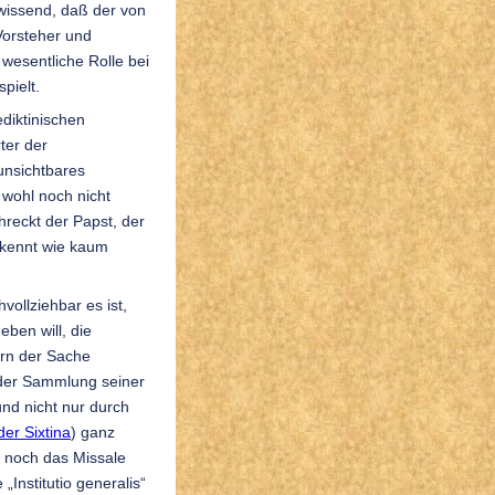
 wissend, daß der von
Vorsteher und
wesentliche Rolle bei
pielt.
diktinischen
ter der
 unsichtbares
wohl noch nicht
reckt der Papst, der
e kennt wie kaum
vollziehbar es ist,
eben will, die
rn der Sache
 der Sammlung seiner
und nicht nur durch
der Sixtina
) ganz
 noch das Missale
„Institutio generalis“