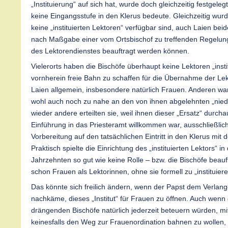
„Instituierung“ auf sich hat, wurde doch gleichzeitig festgelegt
keine Eingangsstufe in den Klerus bedeute. Gleichzeitig wurd
keine „instituierten Lektoren“ verfügbar sind, auch Laien bei
nach Maßgabe einer vom Ortsbischof zu treffenden Regelu
des Lektorendienstes beauftragt werden können.
Vielerorts haben die Bischöfe überhaupt keine Lektoren „insti
vornherein freie Bahn zu schaffen für die Übernahme der Le
Laien allgemein, insbesondere natürlich Frauen. Anderen wa
wohl auch noch zu nahe an den von ihnen abgelehnten „nie
wieder andere erteilten sie, weil ihnen dieser „Ersatz“ durch
Einführung in das Priesteramt willkommen war, ausschließlic
Vorbereitung auf den tatsächlichen Eintritt in den Klerus mit
Praktisch spielte die Einrichtung des „instituierten Lektors“ in
Jahrzehnten so gut wie keine Rolle – bzw. die Bischöfe beauf
schon Frauen als Lektorinnen, ohne sie formell zu „instituiere
Das könnte sich freilich ändern, wenn der Papst dem Verlang
nachkäme, dieses „Institut“ für Frauen zu öffnen. Auch wenn 
drängenden Bischöfe natürlich jederzeit beteuern würden, mi
keinesfalls den Weg zur Frauenordination bahnen zu wollen,