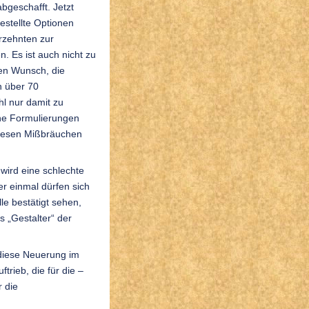
abgeschafft. Jetzt
estellte Optionen
hrzehnten zur
n. Es ist auch nicht zu
ten Wunsch, die
n über 70
l nur damit zu
ene Formulierungen
 diesen Mißbräuchen
wird eine schlechte
r einmal dürfen sich
le bestätigt sehen,
s „Gestalter“ der
 diese Neuerung im
trieb, die für die –
r die