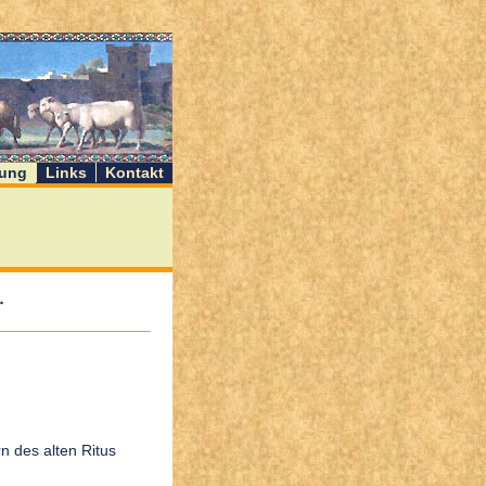
ung
Links
Kontakt
r
 des alten Ritus