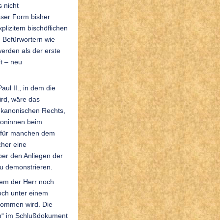
s nicht
eser Form bisher
plizitem bischöflichen
n Befürwortern wie
erden als der erste
t – neu
ul II., in dem die
ird, wäre das
 kanonischen Rechts,
akoninnen beim
 für manchen dem
cher eine
er den Anliegen der
u demonstrieren.
 dem der Herr noch
och unter einem
 kommen wird. Die
ion“ im Schlußdokument