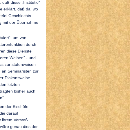
, daß diese „Institutio“
e erklärt, daß da, wo
derlei Geschlechts
ng mit der Übernahme
tuiert“, um von
ktorenfunktion durch
ren diese Dienste
deren Weihen“ - und
aus zur stufenweisen
h an Seminaristen zur
 der Diakonsweihe.
 den letzten
tragten bisher auch
n“.
en der Bischöfe
die darauf
t ihrem Vorstoß
 wäre genau dies der