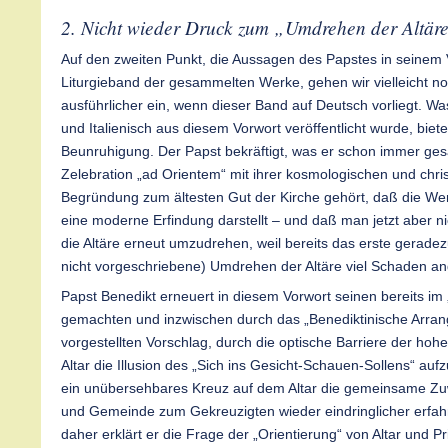
2. Nicht wieder Druck zum „Umdrehen der Altär
Auf den zweiten Punkt, die Aussagen des Papstes in seinem
Liturgieband der gesammelten Werke, gehen wir vielleicht n
ausführlicher ein, wenn dieser Band auf Deutsch vorliegt. Was
und Italienisch aus diesem Vorwort veröffentlicht wurde, biet
Beunruhigung. Der Papst bekräftigt, was er schon immer ges
Zelebration „ad Orientem“ mit ihrer kosmologischen und chri
Begründung zum ältesten Gut der Kirche gehört, daß die W
eine moderne Erfindung darstellt – und daß man jetzt aber 
die Altäre erneut umzudrehen, weil bereits das erste gerade
nicht vorgeschriebene) Umdrehen der Altäre viel Schaden an
Papst Benedikt erneuert in diesem Vorwort seinen bereits im „
gemachten und inzwischen durch das „Benediktinische Arran
vorgestellten Vorschlag, durch die optische Barriere der ho
Altar die Illusion des „Sich ins Gesicht-Schauen-Sollens“ au
ein unübersehbares Kreuz auf dem Altar die gemeinsame Zu
und Gemeinde zum Gekreuzigten wieder eindringlicher erfa
daher erklärt er die Frage der „Orientierung“ von Altar und Pr