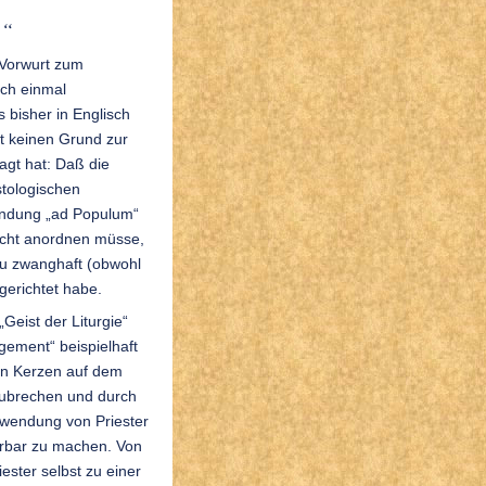
e“
 Vorwurt zum
och einmal
 bisher in Englisch
et keinen Grund zur
agt hat: Daß die
stologischen
endung „ad Populum“
nicht anordnen müsse,
zu zwanghaft (obwohl
gerichtet habe.
Geist der Liturgie“
gement“ beispielhaft
hen Kerzen auf dem
fzubrechen und durch
wendung von Priester
hrbar zu machen. Von
iester selbst zu einer