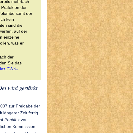
bereits mehrfach
s Präfekten der
 Colombo samt der
uch kein
ten sind die
werfen, auf der
n einzelne
llen, was er
nach der
nden Sie das
 des CWN-
Dei wird gestärkt
2007 zur Freigabe der
 längerer Zeit fertig
hat
Pontifex
von
tlichen Kommission