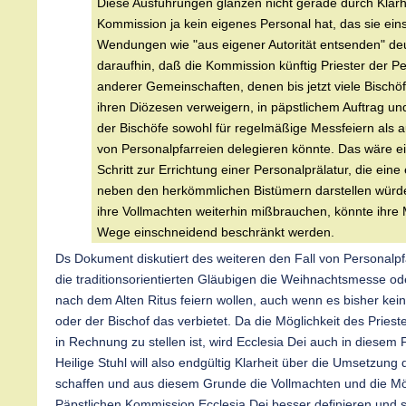
Diese Ausführungen glänzen nicht gerade durch Klarhe
Kommission ja kein eigenes Personal hat, das sie ein
Wendungen wie "aus eigener Autorität entsenden" de
daraufhin, daß die Kommission künftig Priester der P
anderer Gemeinschaften, denen bis jetzt viele Bischöfe
ihren Diözesen verweigern, in päpstlichem Auftrag 
der Bischöfe sowohl für regelmäßige Messfeiern als 
von Personalpfarreien delegieren könnte. Das wäre ei
Schritt zur Errichtung einer Personalprälatur, die eine
neben den herkömmlichen Bistümern darstellen würd
ihre Vollmachten weiterhin mißbrauchen, könnte ihre
Wege einschneidend beschränkt werden.
Ds Dokument diskutiert des weiteren den Fall von Personalpf
die traditionsorientierten Gläubigen die Weihnachtsmesse o
nach dem Alten Ritus feiern wollen, auch wenn es bisher keine
oder der Bischof das verbietet. Da die Möglichkeit des Priest
in Rechnung zu stellen ist, wird Ecclesia Dei auch in diesem F
Heilige Stuhl will also endgültig Klarheit über die Umsetzung
schaffen und aus diesem Grunde die Vollmachten und die Mö
Päpstlichen Kommission Ecclesia Dei besser definieren und s