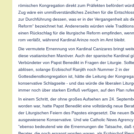
römischen Kongregation direkt zum Präfekten befördert würde
Zug wäre ein unmißverständliches Zeichen für die Entschlos
zur Durchführung dessen, was er in der Vergangenheit als d
Reform“ bezeichnet hat. Andererseits würden viele Traditionso
einen Rückschlag für die liturgische Reform empfinden, wenn
rom verläßt, während Kardinal Arinze noch im Amt bleibt.
Die vermutete Ernennung von Kardinal Canizares bringt weit
diese vsatianischen Manöver. Auch der spanische Kardinal gilt
Verbündeter von Papst Benedikt in Fragen der Liturgie. Sollte
ablösen, solange Erzbischof Ranjith noch Nummer 2 in der
Gottesdienstkongregation ist, hätte die Leitung der Kongrega
konservative Schlagseite - und das würde die liberalen Litur
immer noch über starken Einfluß verfügen, auf den Plan rufe
In einem Schritt, der ohne großes Aufsehen am 24. Septem
worden war, hatte Papst Benedikt eine vollständig neue Bera
der Liturgischen Feiern des Papstes eingesetzt. Die neuen B
ausgewiesene Konservative. Und wie Catholic News Agrency
"ebenso bedeutend wie die Ernennungen die Tatsache, daß 
Berater, die noch ernannt worden waren, als Erzbischof Pier