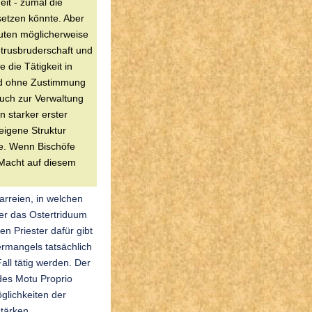
it - zumal die
setzen könnte. Aber
uten möglicherweise
etrusbruderschaft und
 die Tätigkeit in
und ohne Zustimmung
auch zur Verwaltung
n starker erster
 eigene Struktur
e. Wenn Bischöfe
 Macht auf diesem
arreien, in welchen
der das Ostertriduum
n Priester dafür gibt
ermangels tatsächlich
all tätig werden. Der
 des Motu Proprio
glichkeiten der
tärken.