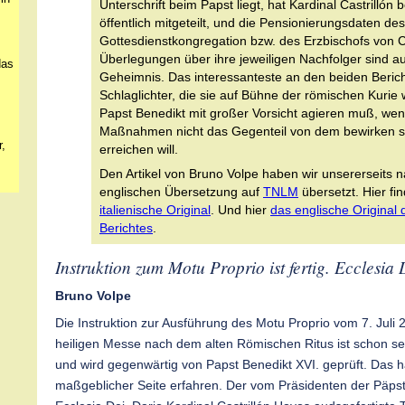
Unterschrift beim Papst liegt, hat Kardinal Castrillón 
öffentlich mitgeteilt, und die Pensionierungsdaten de
Gottesdienstkongregation bzw. des Erzbischofs von
Überlegungen über ihre jeweiligen Nachfolger sind a
das
Geheimnis. Das interessanteste an den beiden Berich
Schlaglichter, die sie auf Bühne der römischen Kurie 
Papst Benedikt mit großer Vorsicht agieren muß, wen
Maßnahmen nicht das Gegenteil von dem bewirken so
,
erreichen will.
Den Artikel von Bruno Volpe haben wir unsererseits 
englischen Übersetzung auf
TNLM
übersetzt. Hier fi
italienische Original
. Und hier
das englische Original
Berichtes
.
Instruktion zum Motu Proprio ist fertig. Ecclesia 
Bruno Volpe
Die Instruktion zur Ausführung des Motu Proprio vom 7. Juli 
heiligen Messe nach dem alten Römischen Ritus ist schon seit
und wird gegenwärtig von Papst Benedikt XVI. geprüft. Das 
maßgeblicher Seite erfahren. Der vom Präsidenten der Päps