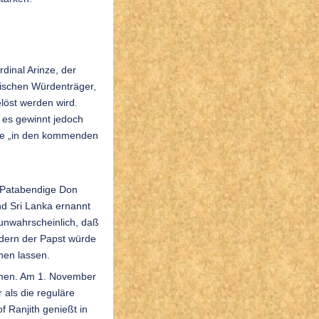
rdinal Arinze, der
nischen Würdenträger,
löst werden wird.
 es gewinnt jedoch
ehe „in den kommenden
h Patabendige Don
d Sri Lanka ernannt
s unwahrscheinlich, daß
ndern der Papst würde
hen lassen.
ehmen. Am 1. November
r als die reguläre
 Ranjith genießt in