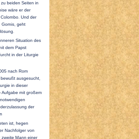
zu beiden Seiten in
eise wäre er der
n Colombo. Und der
d Gomis, geht
blösung.
inneren Situation des
mit dem Papst
rcht in der Liturgie
 2005 nach Rom
z bewußt ausgesucht,
urgie in dieser
se Aufgabe mit großem
 notwendigen
ederzulassung der
en
reten ist, hegen
der Nachfolger von
r zweite Mann einer