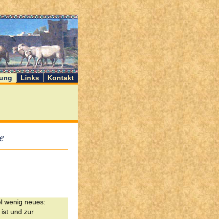
ung
Links
Kontakt
e
el wenig neues:
ist und zur