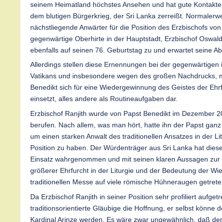
seinem Heimatland höchstes Ansehen und hat gute Kontakte 
dem blutigen Bürgerkrieg, der Sri Lanka zerreißt. Normalerw
nächstliegende Anwärter für die Position des Erzbischofs vo
gegenwärtige Oberhirte in der Hauptstadt, Erzbischof Oswal
ebenfalls auf seinen 76. Geburtstag zu und erwartet seine A
Allerdings stellen diese Ernennungen bei der gegenwärtigen 
Vatikans und insbesondere wegen des großen Nachdrucks, 
Benedikt sich für eine Wiedergewinnung des Geistes der Ehrfu
einsetzt, alles andere als Routineaufgaben dar.
Erzbischof Ranjith wurde von Papst Benedikt im Dezember
berufen. Nach allem, was man hört, hatte ihn der Papst gan
um einen starken Anwalt des traditionellen Ansatzes in der Lit
Position zu haben. Der Würdenträger aus Sri Lanka hat die
Einsatz wahrgenommen und mit seinen klaren Aussagen zur
größerer Ehrfurcht in der Liturgie und der Bedeutung der Wi
traditionellen Messe auf viele römische Hühneraugen getret
Da Erzbischof Ranjith in seiner Position sehr profiliert aufget
traditionsorientierte Gläubige die Hoffnung, er selbst könne 
Kardinal Arinze werden. Es wäre zwar ungewähnlich, daß de