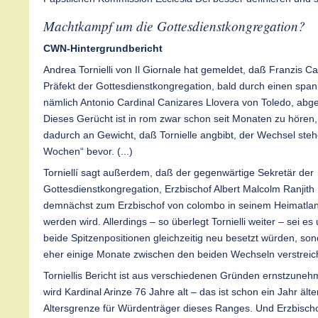
Machtkampf um die Gottesdienstkongregation?
CWN-Hintergrundbericht
Andrea Tornielli von Il Giornale hat gemeldet, daß Franzis Ca
Präfekt der Gottesdienstkongregation, bald durch einen spa
nämlich Antonio Cardinal Canizares Llovera von Toledo, abge
Dieses Gerücht ist in rom zwar schon seit Monaten zu hören,
dadurch an Gewicht, daß Tornielle angbibt, der Wechsel st
Wochen“ bevor. (...)
Torniellí sagt außerdem, daß der gegenwärtige Sekretär der
Gottesdienstkongregation, Erzbischof Albert Malcolm Ranjit
demnächst zum Erzbischof von colombo in seinem Heimatlan
werden wird. Allerdings – so überlegt Tornielli weiter – sei e
beide Spitzenpositionen gleichzeitig neu besetzt würden, so
eher einige Monate zwischen den beiden Wechseln verstreic
Torniellis Bericht ist aus verschiedenen Gründen ernstzun
wird Kardinal Arinze 76 Jahre alt – das ist schon ein Jahr älte
Altersgrenze für Würdenträger dieses Ranges. Und Erzbischof