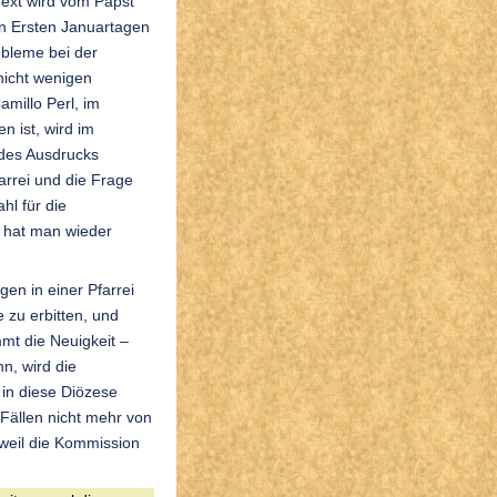
 Text wird vom Papst
n Ersten Januartagen
obleme bei der
nicht wenigen
amillo Perl, im
 ist, wird im
des Ausdrucks
arrei und die Frage
hl für die
 hat man wieder
en in einer Pfarrei
 zu erbitten, und
mt die Neuigkeit –
nn, wird die
 in diese Diözese
Fällen nicht mehr von
 weil die Kommission