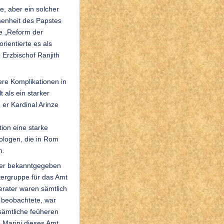
, aber ein solcher
senheit des Papstes
ie „Reform der
rientierte es als
 Erzbischof Ranjith
ere Komplikationen in
 als ein starker
 er Kardinal Arinze
tion eine starke
gologen, die in Rom
n.
ber bekanntgegeben
tergruppe für das Amt
erater waren sämtlich
 beobachtete, war
sämtliche feüheren
o Marini dieses Amt