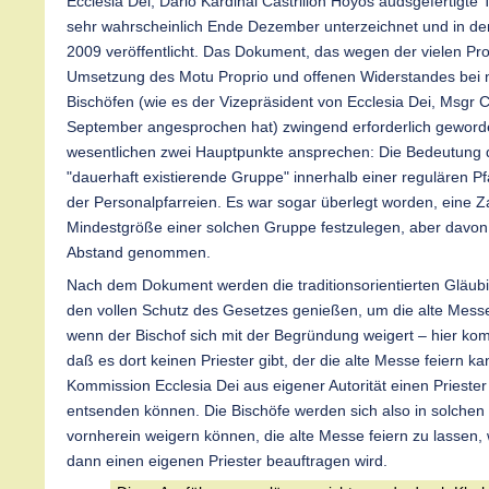
Ecclesia Dei, Dario Kardinal Castrillón Hoyos audsgefertigte
sehr wahrscheinlich Ende Dezember unterzeichnet und in de
2009 veröffentlicht. Das Dokument, das wegen der vielen Pr
Umsetzung des Motu Proprio und offenen Widerstandes bei 
Bischöfen (wie es der Vizepräsident von Ecclesia Dei, Msgr C
September angesprochen hat) zwingend erforderlich geworden
wesentlichen zwei Hauptpunkte ansprechen: Die Bedeutung 
"dauerhaft existierende Gruppe" innerhalb einer regulären Pf
der Personalpfarreien. Es war sogar überlegt worden, eine Za
Mindestgröße einer solchen Gruppe festzulegen, aber davon
Abstand genommen.
Nach dem Dokument werden die traditionsorientierten Gläubig
den vollen Schutz des Gesetzes genießen, um die alte Messe
wenn der Bischof sich mit der Begründung weigert – hier kom
daß es dort keinen Priester gibt, der die alte Messe feiern ka
Kommission Ecclesia Dei aus eigener Autorität einen Priester
entsenden können. Die Bischöfe werden sich also in solchen 
vornherein weigern können, die alte Messe feiern zu lassen,
dann einen eigenen Priester beauftragen wird.