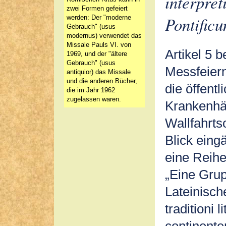
interpre
zwei Formen gefeiert
Pontific
werden: Der "moderne
Gebrauch" (usus
modernus) verwendet das
Missale Pauls VI. von
Artikel 5 b
1969, und der "ältere
Gebrauch" (usus
Messfeiern
antiquior) das Missale
und die anderen Bücher,
die öffentl
die im Jahr 1962
zugelassen waren.
Krankenhä
Wallfahrts
Blick eing
eine Reih
„Eine Grupp
Lateinisch
traditioni
continenter