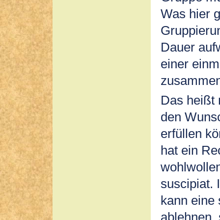
Was hier g
Gruppierun
Dauer aufw
einer einm
zusammeng
Das heißt 
den Wunsc
erfüllen k
hat ein Re
wohlwolle
suscipiat.
kann eine 
ablehnen, 