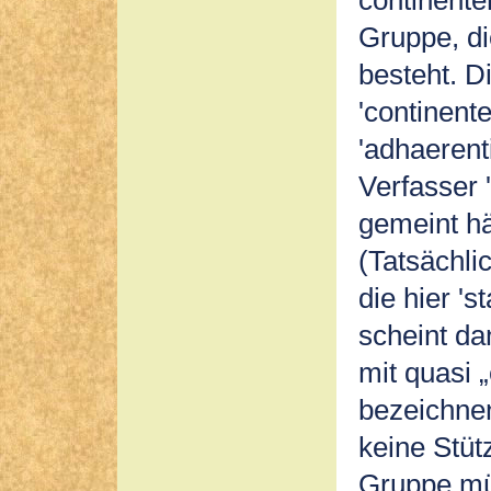
Gruppe, di
besteht. D
'continente
'adhaeren
Verfasser 
gemeint hät
(Tatsächli
die hier 's
scheint da
mit quasi 
bezeichnen
keine Stüt
Gruppe mü