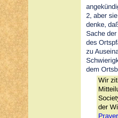
angekündigt
2, aber sie
denke, daß
Sache der 
des Ortspf
zu Ausein
Schwierigk
dem Ortsbi
Wir zi
Mittei
Societ
der Wi
Prayer