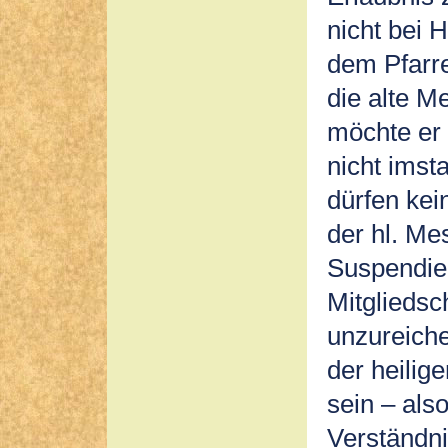
nicht bei 
dem Pfarre
die alte Me
möchte er 
nicht imst
dürfen kei
der hl. Me
Suspendie
Mitgliedsc
unzureich
der heilig
sein – als
Verständni