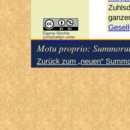
Zuhlsd
ganzen
Gesell
Eigene Rechte
vorbehalten unter
Creative Commons
Motu proprio: Summorum
Zurück zum „neuen“ Summo