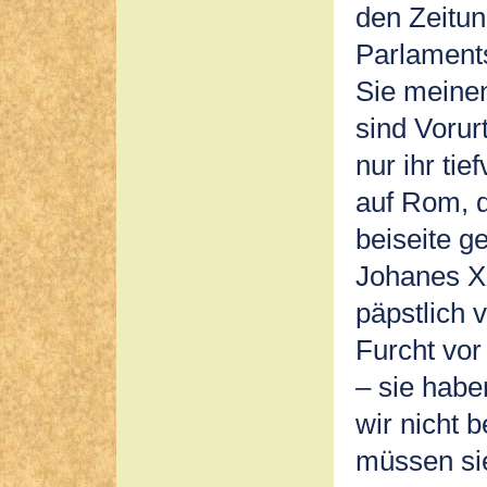
den Zeitun
Parlaments
Sie meinen
sind Vorurt
nur ihr ti
auf Rom, d
beiseite g
Johanes XX
päpstlich 
Furcht vor
– sie habe
wir nicht 
müssen sie