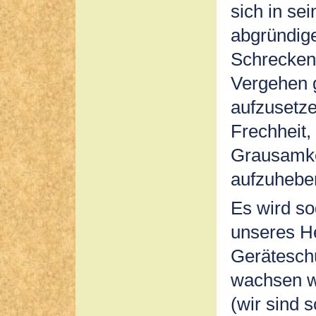
sich in se
abgründig
Schrecken
Vergehen g
aufzusetz
Frechheit, 
Grausamke
aufzuhebe
Es wird so
unseres H
Geräteschu
wachsen wi
(wir sind 