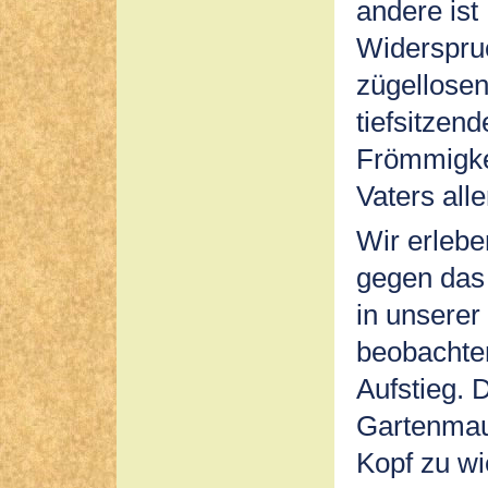
andere ist
Widerspru
zügellosen
tiefsitzen
Frömmigkei
Vaters all
Wir erleb
gegen das 
in unserer
beobachte
Aufstieg. D
Gartenmau
Kopf zu wi