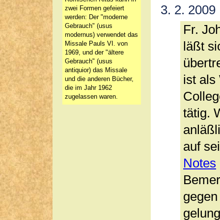
3. 2. 2009
zwei Formen gefeiert
werden: Der "moderne
Gebrauch" (usus
Fr. Jo
modernus) verwendet das
läßt s
Missale Pauls VI. von
1969, und der "ältere
übertr
Gebrauch" (usus
antiquior) das Missale
ist al
und die anderen Bücher,
die im Jahr 1962
Colleg
zugelassen waren.
tätig.
anläßl
auf se
Notes
Bemer
gegen 
gelung