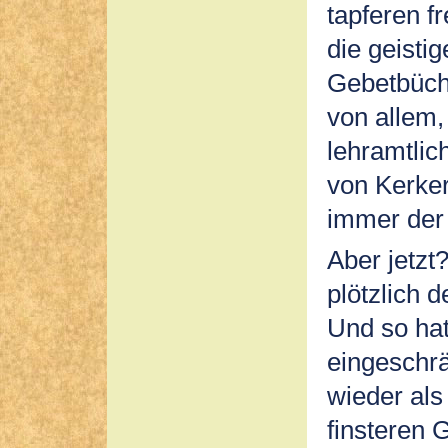
tapferen 
die geisti
Gebetbüche
von allem,
lehramtlic
von Kerke
immer der 
Aber jetzt
plötzlich 
Und so hat
eingeschrä
wieder als
finsteren 