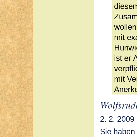
diesem
Zusam
wollen
mit ex
Hunwic
ist er
verpfl
mit Ve
Anerk
Wolfsrud
2. 2. 2009
Sie haben 