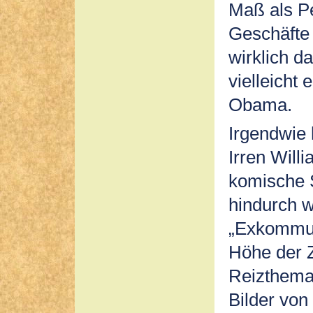
Maß als Pe
Geschäfte 
wirklich d
vielleicht 
Obama.
Irgendwie
Irren Will
komische 
hindurch w
„Exkommuni
Höhe der Z
Reizthema.
Bilder von