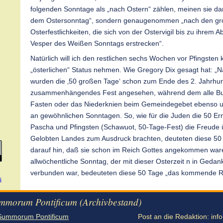
folgenden Sonntage als „nach Ostern“ zählen, meinen sie dam
dem Ostersonntag“, sondern genaugenommen „nach den gr
Osterfestlichkeiten, die sich von der Ostervigil bis zu ihrem 
Vesper des Weißen Sonntags erstrecken“.
Natürlich will ich den restlichen sechs Wochen vor Pfingsten k
„österlichen“ Status nehmen. Wie Gregory Dix gesagt hat: 
wurden die ‚50 großen Tage‘ schon zum Ende des 2. Jahrhund
zusammenhängendes Fest angesehen, während dem alle B
Fasten oder das Niederknien beim Gemeindegebet ebenso u
an gewöhnlichen Sonntagen. So, wie für die Juden die 50 Er
Pascha und Pfingsten (Schawuot, 50-Tage-Fest) die Freude ü
Gelobten Landes zum Ausdruck brachten, deuteten diese 50 T
darauf hin, daß sie schon im Reich Gottes angekommen ware
allwöchentliche Sonntag, der mit dieser Osterzeit n in Ged
verbunden war, bedeuteten diese 50 Tage „das kommende R
s
mmorum Pontificum (Archivbestand)
Summorum Pontificum
Post an die Redaktion:
inf