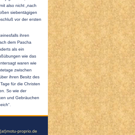
it also nicht „nach
oßen siebentägigen
Abschluß vor der ersten
einesfalls ihren
„Nach dem Pascha
erts als ein
ußübungen wie das
ntersagt waren wie
ntetage zwischen
ber ihren Besitz des
age für die Christen
n. So wie der
anken und Gebräuchen
eich“.
o(at)motu-proprio.de