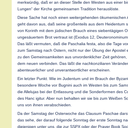
merkwürdig, daß er an dieser Stelle den Westen aus einer bi
Lungen“ der Kirche gemeinsamen Tradition herauslöste.
Diese Sache hat noch einen weitergehenden ökumenischen A
geht davon aus, daß seine großenteils aus dem Heidentu
von Korinth mit dem jüdischen Brauch eines siebentägigen Os
ungesäuertem Brot vertraut ist (Exodus 12, Deuteronominum 1
Das läßt vermuten, daß die Paschalia festa, also die Tage v
zum Samstag nach Ostern, nicht nur der Übung der Apostel 
zu den Gemeinsamkeiten aus unvordenklicher Zeit gehören, di
dem neuen verbinden. Das läßt die nachkonziliaren Veränd
abenteuerlicher und unverantwortlicher erscheinen.
Ein letzter Punkt. Wie im Judentum und im Brauch der Byzant
besondere Woche vor Bugnini auch im Westen bis zum Sam
die Allelujas bei der Entlassung und die Sonderformen des
des Hanc igitur. Aber nun behalten wir sie bis zum Weißen So
uns von ihnen verabschieden.
Da der Samstag der Osterwoche das Clausum Paschae darstel
das sehe, der darauf folgende Sonntag der erste Sonntag n
diejenigen unter uns, die zur SSPX oder der Prayer Book Soc