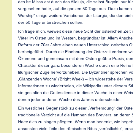
des Ite Missa est durch das Alleluja, die selbst Bugnini nur fü
vorgesehen hatte, auf die ganzen 50 Tage aus. Dazu kame
Worship“ einige weitere Variationen der Liturgie, die den einh
der 50 Tage unterstreichen sollten.
Ich frage mich, wieweit diese neue Sicht der österlichen Zeit i
Väter im Osten und im Westen, begründbar ist. Allem Ansche
Reform der 70er Jahre einen neuen Unterschied zwischen O
herbeigeführt: Durch die Einebnung der Osterzeit verloren wi
Ökumene und gemeinsam mit dem Osten geübte Praxis, den 
Charakter dieser ganz besonderen Woche durch eine Reihe
liturgischer Züge hervorzuheben. Die Byzantiner sprechen vo
‚Glänzenden Woche‘ (Bright Week) – ich widerstehe der Versu
Informationen zu wiederholen, die Wikipedia unter diesem St
sie gestalten die Gottesdienste in dieser Woche in einer Weise
denen jeder anderen Woche des Jahres unterscheidet.
Ein westliches Gegenstück zu dieser „Verfremdung“ der Ost
traditionelle Verzicht auf die Hymnen des Breviers, an deren St
Haec dies zu singen pflegten. Wenn man bedenkt, wie begeis
ansonsten viele Teile des römischen Ritus „veröstlichte“, ers