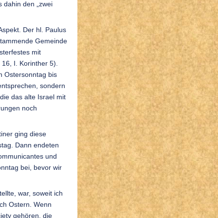
s dahin den „zwei
spekt. Der hl. Paulus
m stammende Gemeinde
terfestes mit
6, I. Korinther 5).
on Ostersonntag bis
entsprechen, sondern
e das alte Israel mit
erungen noch
iner ging diese
stag. Dann endeten
 Communicantes und
nntag bei, bevor wir
lte, war, soweit ich
ach Ostern. Wenn
iety gehören, die