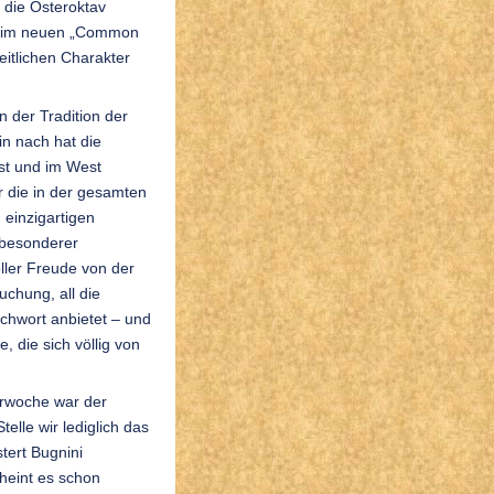
r die Osteroktav
n im neuen „Common
eitlichen Charakter
n der Tradition der
in nach hat die
st und im West
r die in der gesamten
einzigartigen
 besonderer
ller Freude von der
chung, all die
ichwort anbietet – und
, die sich völlig von
erwoche war der
elle wir lediglich das
tert Bugnini
cheint es schon