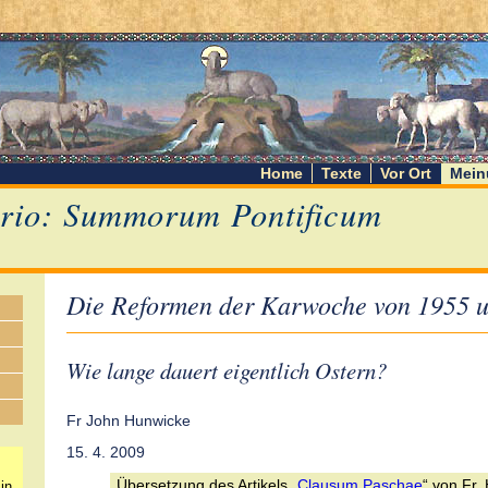
Home
Texte
Vor Ort
Mein
rio: Summorum Pontificum
Die Reformen der Karwoche von 1955 
Wie lange dauert eigentlich Ostern?
Fr John Hunwicke
15. 4. 2009
Übersetzung des Artikels „
Clausum Paschae
“ von Fr.
in