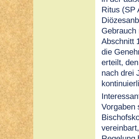
Ritus (SP 
Diözesanbi
Gebrauch 
Abschnitt 
die Genehm
erteilt, d
nach drei 
kontinuierl
Interessan
Vorgaben s
Bischofsko
vereinbart
Regelung b