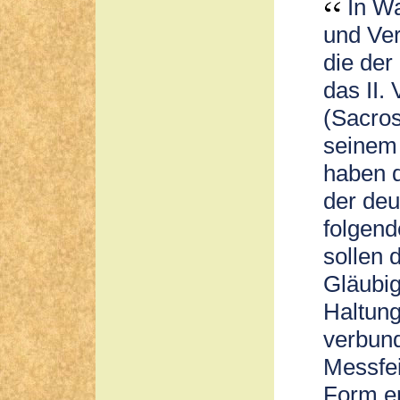
In Wa
und Ver
die der
das II.
(Sacros
seinem 
haben d
der deu
folgend
sollen 
Gläubig
Haltung
verbund
Messfei
Form er