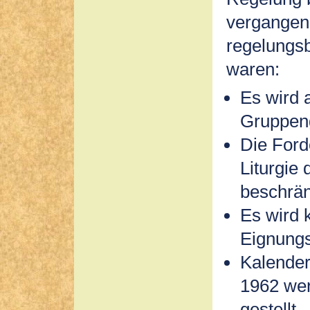
vergangen
regelungs
waren:
Es wird 
Gruppeng
Die For
Liturgie 
beschrän
Es wird 
Eignungs
Kalender
1962 wer
gestellt.