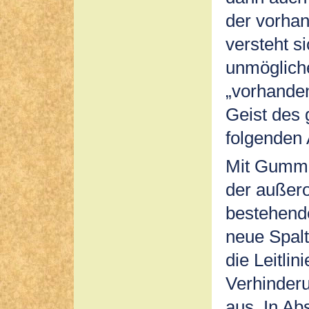
der vorhan
versteht s
unmögliche
„vorhanden
Geist des 
folgenden 
Mit Gummi
der außero
bestehend
neue Spalt
die Leitli
Verhinderu
aus. In Ab