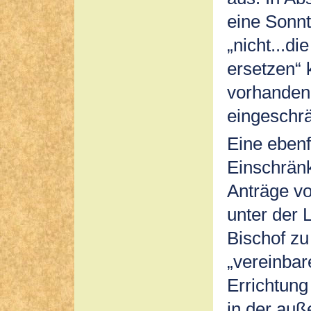
eine Sonn
„nicht...d
ersetzen“ 
vorhandene
eingeschrä
Eine ebenf
Einschränk
Anträge vo
unter der 
Bischof zu 
„vereinbar
Errichtung
in der auß