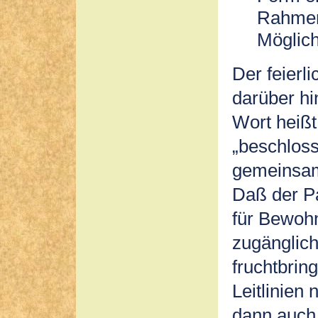
Rahmen
Möglichk
Der feierl
darüber hi
Wort heißt
„beschloss
gemeinsame
Daß der Pa
für Bewohn
zugänglich
fruchtbrin
Leitlinien
dann auch