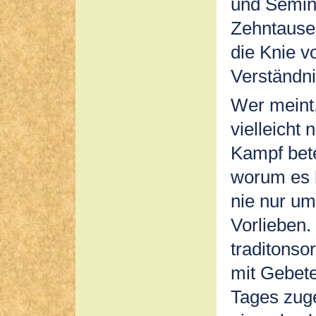
und Semina
Zehntausen
die Knie v
Verständni
Wer meint, 
vielleicht
Kampf bete
worum es h
nie nur um
Vorlieben.
traditonso
mit Gebete
Tages zug