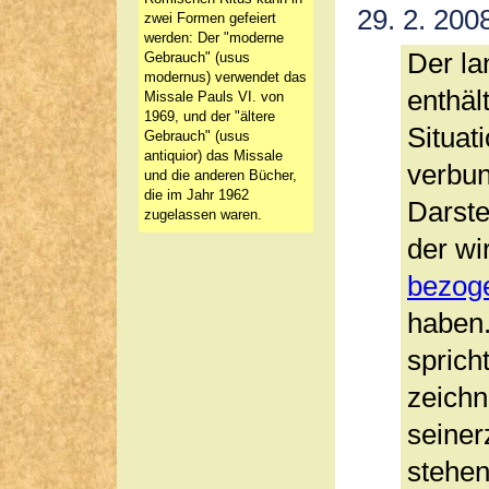
29. 2. 200
zwei Formen gefeiert
werden: Der "moderne
Der l
Gebrauch" (usus
modernus) verwendet das
enthäl
Missale Pauls VI. von
1969, und der "ältere
Situat
Gebrauch" (usus
antiquior) das Missale
verbun
und die anderen Bücher,
die im Jahr 1962
Darste
zugelassen waren.
der wi
bezoge
haben.
sprich
zeichn
seiner
stehen