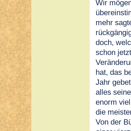
Wir mögen 
übereinst
mehr sagt
rückgängi
doch, welc
schon jetz
Veränderu
hat, das b
Jahr gebet
alles sein
enorm vie
die meiste
Von der Bü