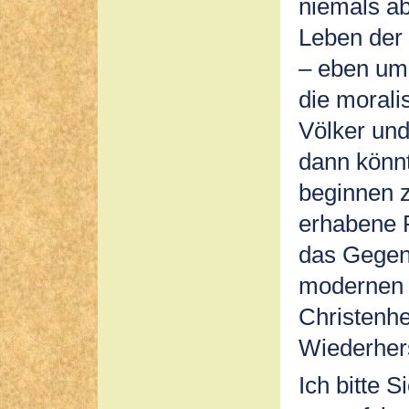
niemals ab
Leben der
– eben um 
die morali
Völker und
dann könnt
beginnen 
erhabene P
das Gegeng
modernen 
Christenhe
Wiederhers
Ich bitte S