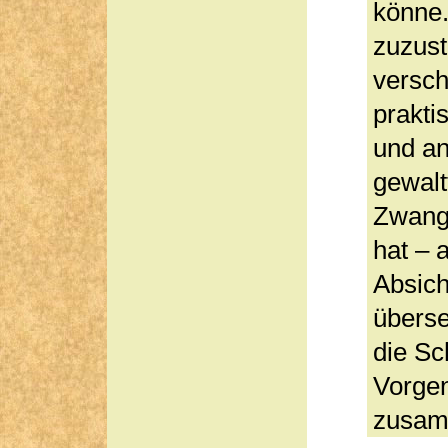
könne.
zuzust
versch
prakti
und an
gewalt
Zwang
hat – 
Absich
überse
die Sc
Vorgen
zusam