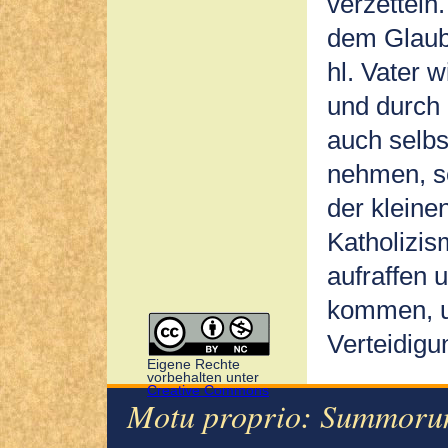
verzetteln
dem Glaub
hl. Vater 
und durch 
auch selbs
nehmen, se
der kleinen
Katholizis
aufraffen
kommen, un
Verteidigu
Eigene Rechte
vorbehalten unter
Creative Commons
Motu proprio: Summorum