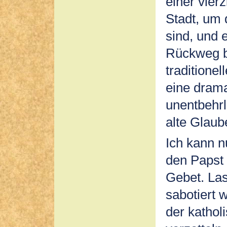
einer vier
Stadt, um 
sind, und 
Rückweg b
traditione
eine dram
unentbehrl
alte Glaub
Ich kann n
den Papst 
Gebet. Las
sabotiert w
der kathol