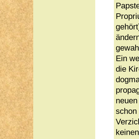
Papste
Propri
gehört
ändern
gewahr
Ein we
die Ki
dogmat
propag
neuen 
schon 
Verzic
keinen