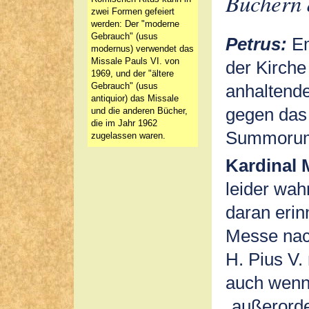
Büchern d
zwei Formen gefeiert
werden: Der "moderne
Gebrauch" (usus
Petrus:
Em
modernus) verwendet das
Missale Pauls VI. von
der Kirche
1969, und der "ältere
anhaltend
Gebrauch" (usus
antiquior) das Missale
gegen das
und die anderen Bücher,
die im Jahr 1962
Summorum 
zugelassen waren.
Kardinal 
leider wa
daran erin
Messe nac
H. Pius V.
auch wenn 
„außerorde