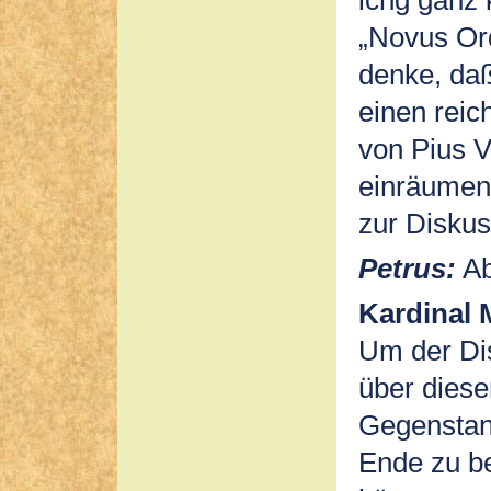
ichg ganz 
„Novus Ord
denke, da
einen reic
von Pius V
einräumen 
zur Diskus
Petrus:
Ab
Kardinal 
Um der Di
über diese
Gegenstan
Ende zu be