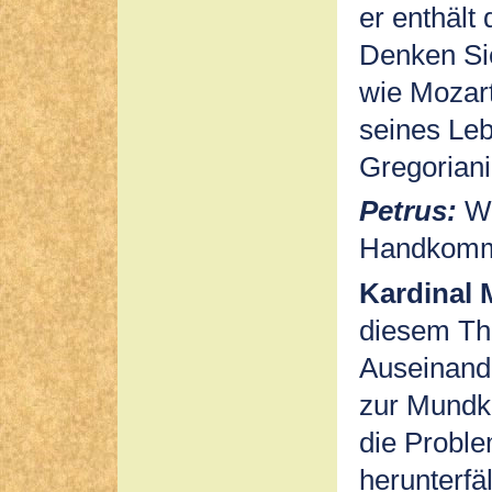
er enthält
Denken Sie
wie Mozar
seines Leb
Gregoriani
Petrus:
Wa
Handkomm
Kardinal 
diesem Th
Auseinande
zur Mundk
die Proble
herunterfäl