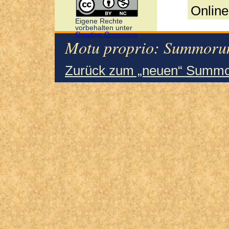
Onlin
Eigene Rechte
vorbehalten unter
Creative Commons
Motu proprio: Summorum
Zurück zum „neuen“ Summo