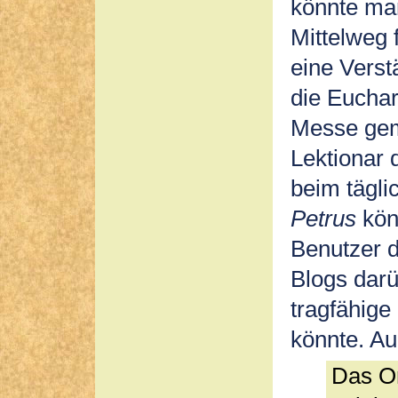
könnte ma
Mittelweg 
eine Verst
die Euchar
Messe gem
Lektionar 
beim tägl
Petrus
kön
Benutzer d
Blogs darü
tragfähige
könnte. Au
Das Or