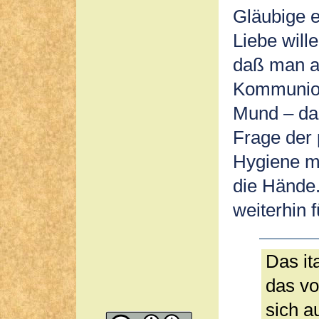
Gläubige 
Liebe will
daß man a
Kommunion
Mund – das
Frage der 
Hygiene ma
die Hände.
weiterhin
Das it
das vo
sich a