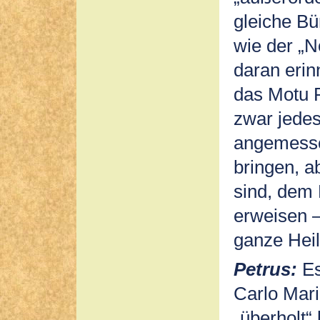
gleiche Bü
wie der „
daran erin
das Motu P
zwar jedes
angemess
bringen, a
sind, dem
erweisen – 
ganze Hei
Petrus:
Es
Carlo Mari
„überholt“ 