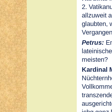
2. Vatikan
allzuweit 
glaubten, w
Vergangen
Petrus:
Em
lateinisch
meisten?
Kardinal 
Nüchternhe
Vollkomme
transzende
ausgericht