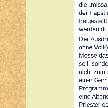
die „missa
der Papst 
freigestell
werden dür
Der Ausdr
ohne Volk)
Messe das 
soll, sond
nicht zum
einer Gem
Programm 
eine Abend
Priester o