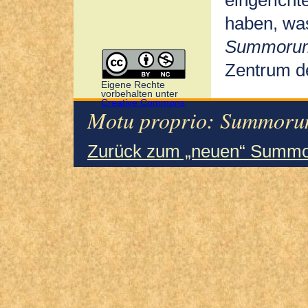
eingerichte
haben, was
Summorum
Zentrum d
Eigene Rechte
vorbehalten unter
Creative Commons
Motu proprio: Summorum
Zurück zum „neuen“ Summo