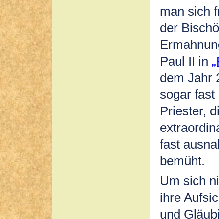
man sich f
der Bischö
Ermahnung
Paul II in
„
dem Jahr 
sogar fast
Priester, 
extraordin
fast ausn
bemüht.
Um sich n
ihre Aufsi
und Gläubi