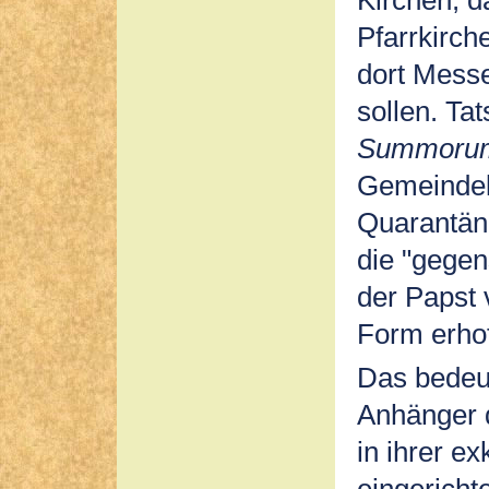
Pfarrkirch
dort Messe
sollen. Tat
Summorum
Gemeindel
Quarantäne
die "gegen
der Papst 
Form erhof
Das bedeut
Anhänger 
in ihrer e