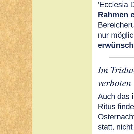
'Ecclesia D
Rahmen e
Bereicheru
nur mögli
erwünsch
Im Triduu
verboten
Auch das i
Ritus find
Osternacht
statt, nic