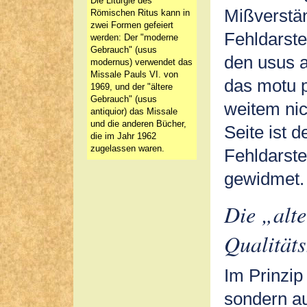
Die Liturgie des
Mißverstä
Römischen Ritus kann in
zwei Formen gefeiert
Fehldarste
werden: Der "moderne
Gebrauch" (usus
den usus a
modernus) verwendet das
Missale Pauls VI. von
das motu p
1969, und der "ältere
Gebrauch" (usus
weitem nic
antiquior) das Missale
und die anderen Bücher,
Seite ist 
die im Jahr 1962
zugelassen waren.
Fehldarste
gewidmet. 
Die „alt
Qualitäts
Im Prinzip
sondern au