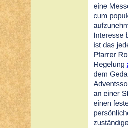
eine Messe
cum populo
aufzunehm
Interesse 
ist das je
Pfarrer Ro
Regelung
dem Gedan
Adventsson
an einer S
einen fest
persönlic
zuständig