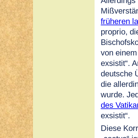
Allerdings 
Mißverstän
früheren l
proprio, d
Bischofskon
von einem „
exsistit“.
deutsche Ü
die allerd
wurde. Jed
des Vatika
exsistit“.
Diese Korr