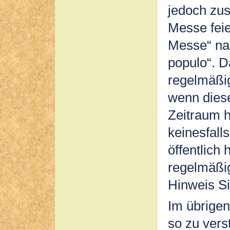
jedoch zus
Messe feie
Messe“ na
populo“. D
regelmäßi
wenn diese
Zeitraum h
keinesfall
öffentlich
regelmäßig
Hinweis Si
Im übrigen
so zu vers