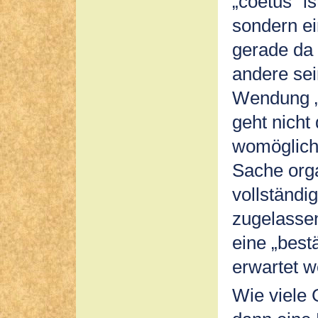
„coetus“ i
sondern e
gerade da
andere sei
Wendung „c
geht nicht
womöglich 
Sache orga
vollständig
zugelasse
eine „best
erwartet w
Wie viele 