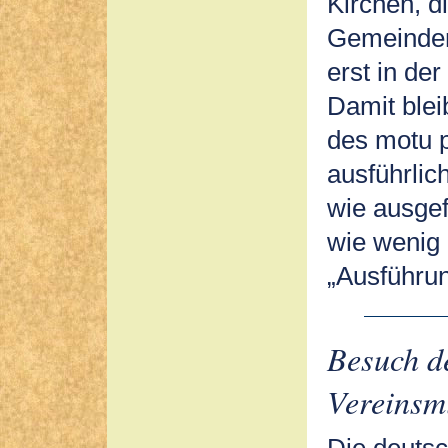
Kirchen, d
Gemeinden 
erst in de
Damit blei
des motu p
ausführlic
wie ausgef
wie wenig 
„Ausführu
Besuch de
Vereinsm
Die deutsc