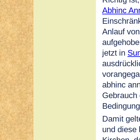
Abhinc An
Einschränk
Anlauf von
aufgehobe
jetzt in
Su
ausdrückli
vorangega
abhinc ann
Gebrauch 
Bedingunge
Damit gelt
und diese 
Kirchen, d