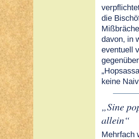
verpflicht
die Bischö
Mißbräche
davon, in 
eventuell 
gegenüber 
„Hopsassa-
keine Naiv
„Sine po
allein“
Mehrfach 