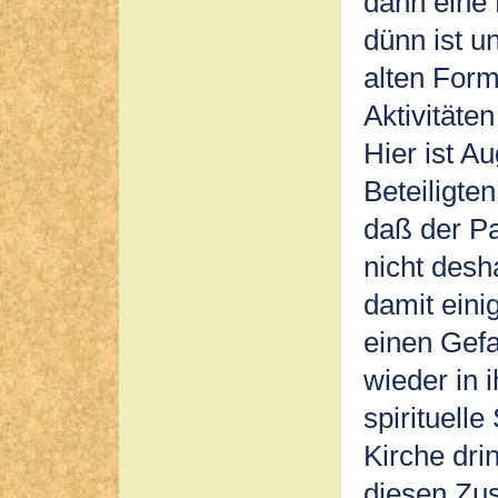
dann eine 
dünn ist u
alten Form
Aktivitäte
Hier ist A
Beteiligte
daß der Pa
nicht desh
damit eini
einen Gefa
wieder in i
spirituelle
Kirche dri
diesen Zu