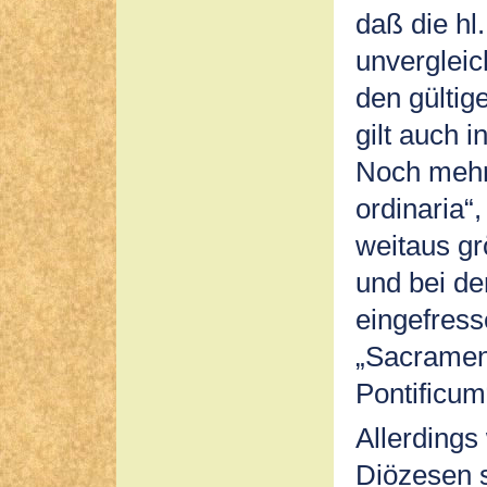
daß die hl
unverglei
den gültig
gilt auch 
Noch mehr 
ordinaria“,
weitaus gr
und bei de
eingefress
„Sacramen
Pontificum
Allerdings
Diözesen 