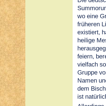
Summorum P
wo eine Gr
früheren L
existiert, 
heilige M
herausge
feiern, be
vielfach s
Gruppe vo
Namen und
dem Bisch
ist natürli