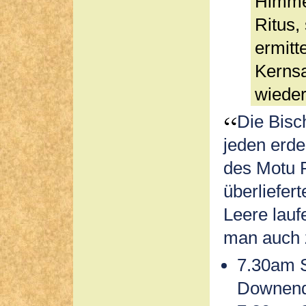
Himmel
Ritus,
ermitt
Kerns
wieder
Die Bisc
jeden erde
des Motu P
überliefert
Leere lauf
man auch z
7.30am S
Downend,