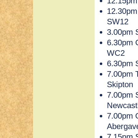
12.15pm
12.30pm
SW12
3.00pm S
6.30pm C
WC2
6.30pm S
7.00pm T
Skipton
7.00pm 
Newcast
7.00pm 
Abergav
7.15pm 