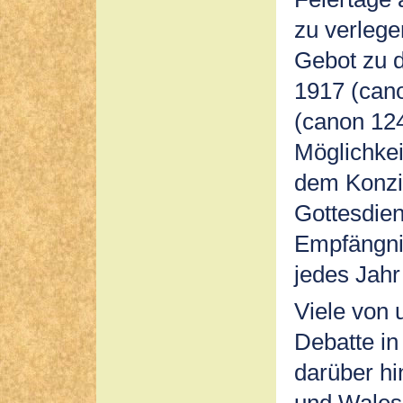
zu verleg
Gebot zu 
1917 (cano
(canon 124
Möglichkei
dem Konzil
Gottesdien
Empfängnis
jedes Jahr
Viele von u
Debatte in
darüber hi
und Wales 