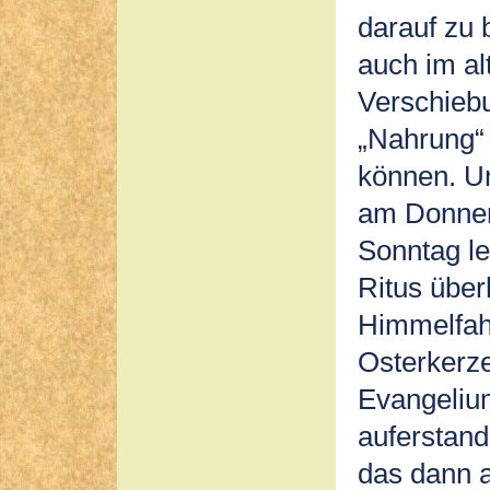
darauf zu 
auch im al
Verschiebu
„Nahrung“ 
können. Un
am Donner
Sonntag le
Ritus über
Himmelfahr
Osterkerz
Evangeliu
auferstan
das dann 