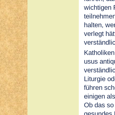
wichtigen 
teilnehme
halten, we
verlegt hä
verständli
Katholiken
usus antiq
verständli
Liturgie od
führen sc
einigen al
Ob das so 
gesundes 