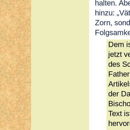
halten. Ab
hinzu: „Vä
Zorn, sond
Folgsamkei
Dem is
jetzt 
des S
Father
Artike
der Da
Bischo
Text i
hervor