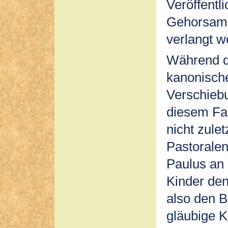
Veröffentl
Gehorsam 
verlangt w
Während d
kanonische
Verschiebu
diesem Fal
nicht zule
Pastoralen
Paulus an 
Kinder den
also den B
gläubige K