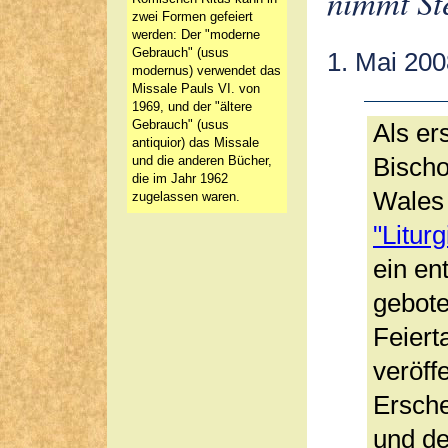
nimmt St
zwei Formen gefeiert
werden: Der "moderne
Gebrauch" (usus
1. Mai 200
modernus) verwendet das
Missale Pauls VI. von
1969, und der "ältere
Gebrauch" (usus
Als er
antiquior) das Missale
Bischo
und die anderen Bücher,
die im Jahr 1962
Wales
zugelassen waren.
"Litur
ein en
gebot
Feiert
veröff
Ersche
und de