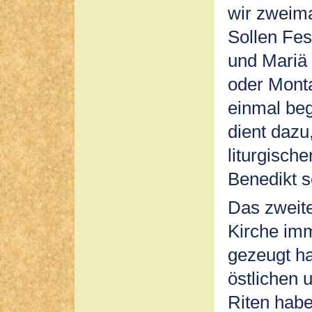
wir zweima
Sollen Fes
und Mariä
oder Monta
einmal be
dient dazu
liturgisch
Benedikt 
Das zweite
Kirche imm
gezeugt ha
östlichen 
Riten habe