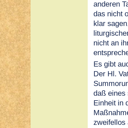
anderen T
das nicht
klar sagen
liturgisch
nicht an i
entsprech
Es gibt au
Der Hl. Va
Summorunm
daß eines 
Einheit in 
Maßnahme 
zweifellos