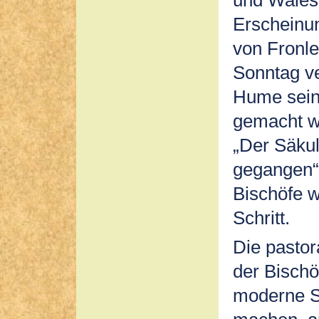
Erscheinu
von Fronle
Sonntag ve
Hume seine
gemacht w
„Der Säkul
gegangen“
Bischöfe w
Schritt.
Die pastor
der Bischö
moderne St