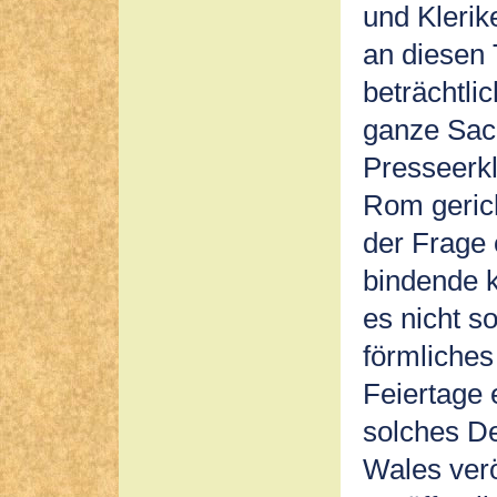
und Klerik
an diesen
beträchtli
ganze Sac
Presseerkl
Rom gerich
der Frage 
bindende 
es nicht s
förmliches
Feiertage e
solches De
Wales verö