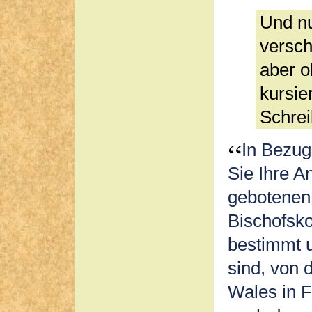
Und nu
versch
aber 
kursie
Schre
In Bezug
Sie Ihre A
gebotenen 
Bischofsk
bestimmt u
sind, von 
Wales in F