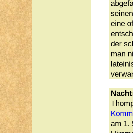
abgefa
seinen
eine o
entsch
der sc
man ni
latein
verwa
Nacht
Thomps
Komme
am 1. 