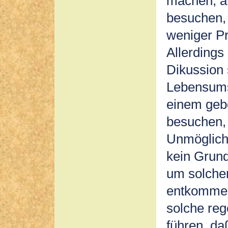
machen, an
besuchen, 
weniger Pr
Allerdings
Dikussion 
Lebensumst
einem gebo
besuchen,
Unmöglichk
kein Grund
um solche
entkommen
solche re
führen, da