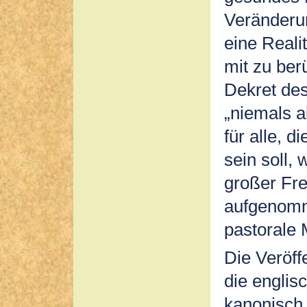
Veränderun
eine Reali
mit zu berü
Dekret des
„niemals a
für alle, 
sein soll,
großer Fre
aufgenomm
pastorale
Die Veröff
die englis
kanonisch 