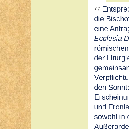
Entsprec
die Bisch
eine Anfra
Ecclesia D
römischen
der Liturg
gemeinsam
Verpflicht
den Sonnta
Erscheinun
und Fronle
sowohl in 
Außerorden