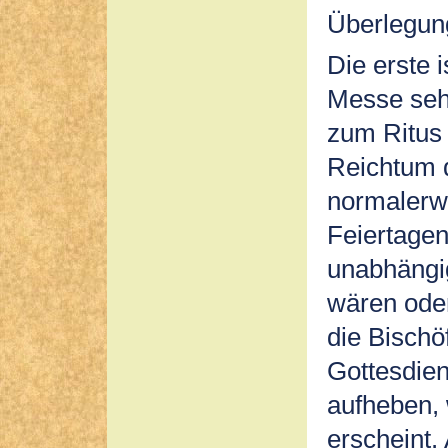
Überlegun
Die erste 
Messe sehr
zum Ritus
Reichtum d
normalerwe
Feiertage
unabhängig
wären oder
die Bischö
Gottesdie
aufheben,
erscheint.