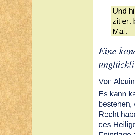
Und hi
zitier
Mai.
Eine kan
unglückl
Von Alcuin
Es kann ke
bestehen, 
Recht hab
des Heilig
Feiertage 