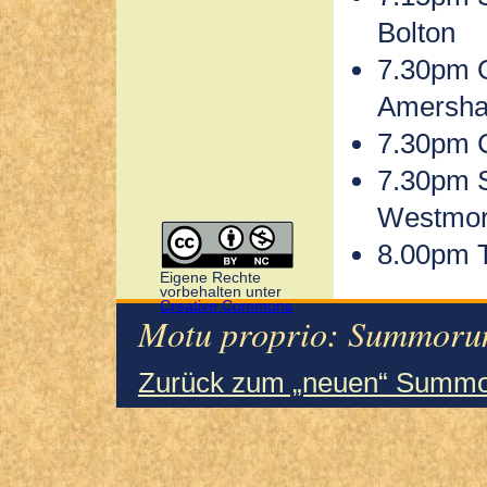
Bolton
7.30pm O
Amersha
7.30pm C
7.30pm S
Westmor
8.00pm 
Eigene Rechte
vorbehalten unter
Creative Commons
Motu proprio: Summorum
Zurück zum „neuen“ Summo