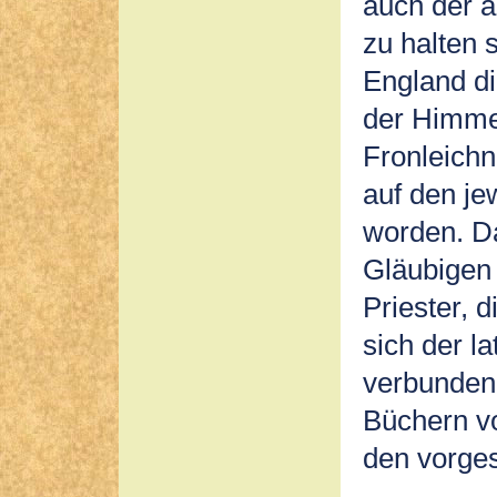
auch der 
zu halten 
England di
der Himme
Fronleich
auf den je
worden. Da
Gläubigen 
Priester, 
sich der la
verbunden
Büchern vo
den vorge